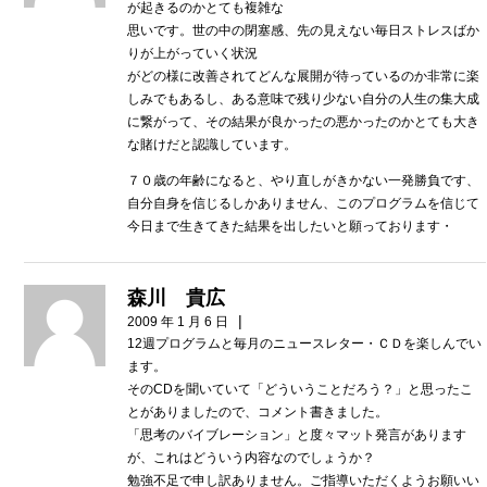
が起きるのかとても複雑な
思いです。世の中の閉塞感、先の見えない毎日ストレスばか
りが上がっていく状況
がどの様に改善されてどんな展開が待っているのか非常に楽
しみでもあるし、ある意味で残り少ない自分の人生の集大成
に繋がって、その結果が良かったの悪かったのかとても大き
な賭けだと認識しています。
７０歳の年齢になると、やり直しがきかない一発勝負です、
自分自身を信じるしかありません、このプログラムを信じて
今日まで生きてきた結果を出したいと願っております・
森川 貴広
|
2009 年 1 月 6 日
12週プログラムと毎月のニュースレター・ＣＤを楽しんでい
ます。
そのCDを聞いていて「どういうことだろう？」と思ったこ
とがありましたので、コメント書きました。
「思考のバイブレーション」と度々マット発言があります
が、これはどういう内容なのでしょうか？
勉強不足で申し訳ありません。ご指導いただくようお願いい