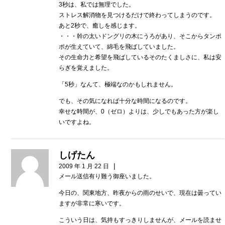
3秒は、私では無理でした。
ストレス解消物を見つけるだけで終わってしまうのです。
あと2秒で、癒しを感じます。
・・・幹の太いドングリの木にうろがあり、そこからタンポ
ポが生えていて、綿毛を飛ばしていました。
その生命力と希望を飛ばしているそのたくましさに、私は安
らぎを覚えました。
「5秒」なんて、極端なのかもしれません。
でも、その気になれば十分な時間になるのです。
幸せな時間が、0（ゼロ）よりは、少しでもあった方が楽し
いですよね。
しげたん
|
2009 年 1 月 22 日
メール送信有り難う御座いました。
今日の、関東地方、昨夜からの雨のせいで、現在は曇ってい
ますが非常に寒いです。
こういう日は、気持もすっきりしませんが、メールを読ませ