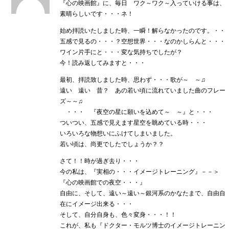
『心の映画館』に、毎日 ワク～ワク～入っていける事は、
素晴らしいです・・・ネ！
始め拝読いたしました時、一瞬！解らなかったのです。・・
五感で見るの・・・？空想世界・・・なのかしらんと・・・
ワイン片手にと・・・変な気持ちでしたが？
今！読み返してみますと・・・
最初、拝読致しました時、思わず・・・歌が～ ～♫
遠い 遠い 昔？ あの若い頃に流れていました曲のフレー
ズ～～♫
・・・ 『夜空の星に願いを込めて～ ～』と・・・
ついつい、五感で見えます星空を眺めている時・・・
いろいろな物想いにふけてしまいました。
若い頃は、尚更でしたでしょうか？？
さて！！時が過ぎ去り・・・
今の私は、『実相の・・・イメージトレーニング』－－＞
『心の映画館での夜空・・・』
自由に、そして、遠い～遠い～銀河系のかなたまで、自由自
在にイメージ出来る・・・
そして、自分自身も、色々変身・・・！！
これが、私も『ドクター・モルツ博士のイメージトレーニン