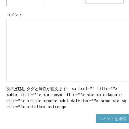
コメント
次の
HTML
タグと属性が使えます:
<a href="" title="">
<abbr title=""> <acronym title=""> <b> <blockquote
cite=""> <cite> <code> <del datetime=""> <em> <i> <q
cite=""> <strike> <strong>