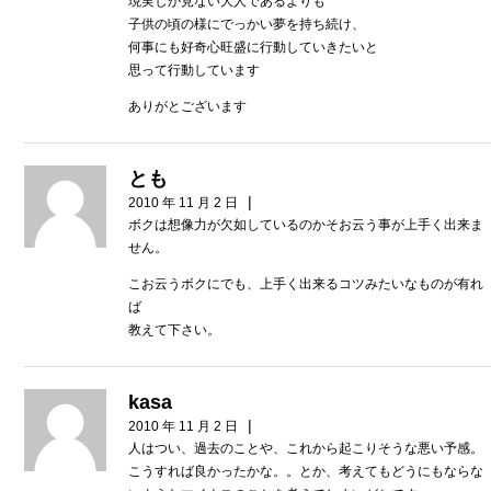
現実しか見ない大人であるよりも
子供の頃の様にでっかい夢を持ち続け、
何事にも好奇心旺盛に行動していきたいと
思って行動しています
ありがとございます
とも
|
2010 年 11 月 2 日
ボクは想像力が欠如しているのかそお云う事が上手く出来ま
せん。
こお云うボクにでも、上手く出来るコツみたいなものが有れ
ば
教えて下さい。
kasa
|
2010 年 11 月 2 日
人はつい、過去のことや、これから起こりそうな悪い予感。
こうすれば良かったかな。。とか、考えてもどうにもならな