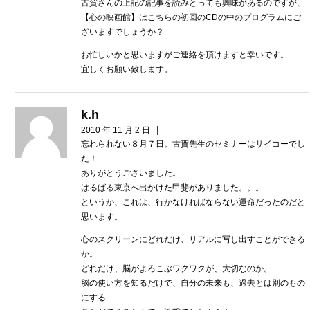
古賀さんの上記の記事を読みとっても興味があるのですが、
【心の映画館】はこちらの初回のCDの中のプログラムにご
ざいますでしょうか？
お忙しいかと思いますがご連絡を頂けますと幸いです。
宜しくお願い致します。
k.h
|
2010 年 11 月 2 日
忘れられない８月７日。古賀先生のセミナーはサイコーでし
た！
ありがとうございました。
はるばる東京へ出かけた甲斐がありました。。。
というか、これは、行かなければならない運命だったのだと
思います。
心のスクリーンにどれだけ、リアルに写し出すことができる
か。
どれだけ、脳がよろこぶワクワクが、大切なのか。
脳の使い方を知るだけで、自分の未来も、過去とは別のもの
にする