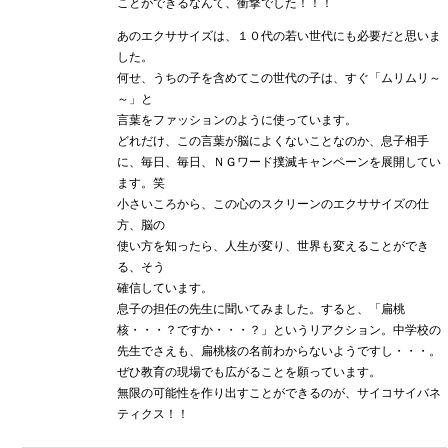
ことができるなんて、衝撃でした！！！
あのエクササイズは、１０代の若い世代にも必要だと思いま
した。
何せ、うちの子を含めてこの世代の子は、すぐ「ムリムリ～
～」と
言葉をファッションのように使っています。
どれだけ、この言葉が脳によくないことなのか、息子相手
に、毎日、毎日、ＮＧワード撲滅キャンペーンを展開してい
ます。笑
小さいころから、この心のスクリーンのエクササイズの仕
方、脳の
使い方を知ったら、人生が変り、世界も変えることができ
る、そう
確信しています。
息子の担任の先生に聞いてみました。すると、「扁桃
核・・・？ですか・・・？」というリアクション。中学校の
先生でさえも、扁桃核の名前わからないようですし・・・。
ぜひ教育の現場でも広がることを願っています。
無限の可能性を作り出すことができるのが、サイコサイバネ
ティクス！！