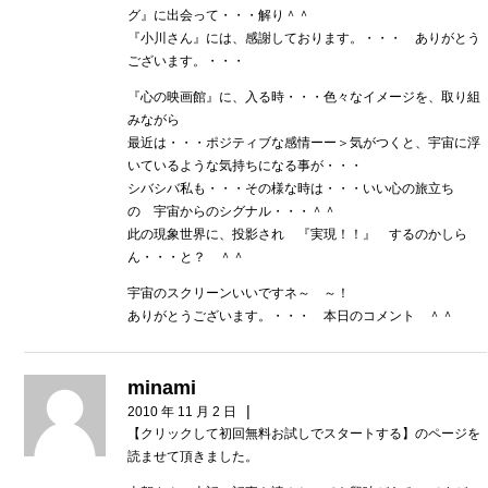
グ』に出会って・・・解り＾＾
『小川さん』には、感謝しております。・・・ ありがとう
ございます。・・・
『心の映画館』に、入る時・・・色々なイメージを、取り組
みながら
最近は・・・ポジティブな感情ーー＞気がつくと、宇宙に浮
いているような気持ちになる事が・・・
シバシバ私も・・・その様な時は・・・いい心の旅立ち
の 宇宙からのシグナル・・・＾＾
此の現象世界に、投影され 『実現！！』 するのかしら
ん・・・と？ ＾＾
宇宙のスクリーンいいですネ～ ～！
ありがとうございます。・・・ 本日のコメント ＾＾
minami
|
2010 年 11 月 2 日
【クリックして初回無料お試しでスタートする】のページを
読ませて頂きました。