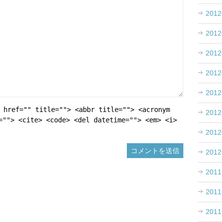
201
201
201
201
201
 href="" title=""> <abbr title=""> <acronym
201
=""> <cite> <code> <del datetime=""> <em> <i>
201
201
201
201
201