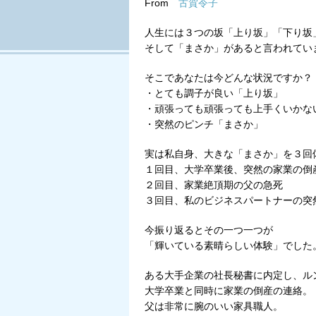
From
古賀令子
Tweet
人生には３つの坂「上り坂」「下り坂
そして「まさか」があると言われてい
そこであなたは今どんな状況ですか？
・とても調子が良い「上り坂」
・頑張っても頑張っても上手くいかな
・突然のピンチ「まさか」
実は私自身、大きな「まさか」を３回
１回目、大学卒業後、突然の家業の倒
２回目、家業絶頂期の父の急死
３回目、私のビジネスパートナーの突
今振り返るとその一つ一つが
「輝いている素晴らしい体験」でした
ある大手企業の社長秘書に内定し、ル
大学卒業と同時に家業の倒産の連絡。
父は非常に腕のいい家具職人。