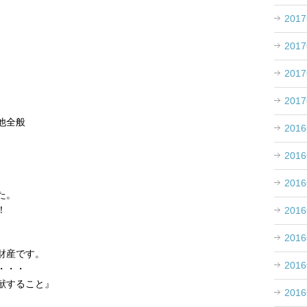
。
201
201
201
201
他全般
201
201
201
た。
！
201
201
財産です。
201
・・・
献すること』
201