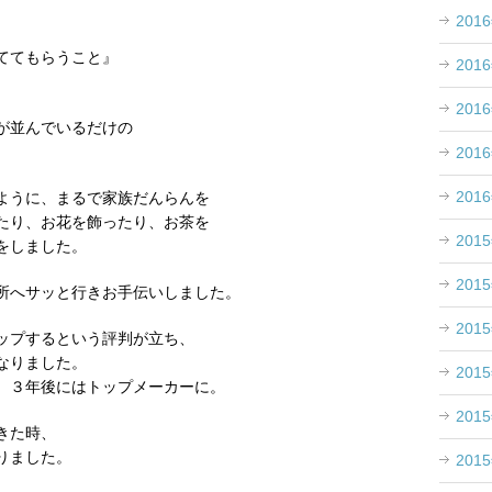
201
ててもらうこと』
201
201
が並んでいるだけの
201
201
ように、まるで家族だんらんを
たり、お花を飾ったり、お茶を
201
をしました。
201
所へサッと行きお手伝いしました。
201
ップするという評判が立ち、
なりました。
201
、３年後にはトップメーカーに。
201
きた時、
りました。
201