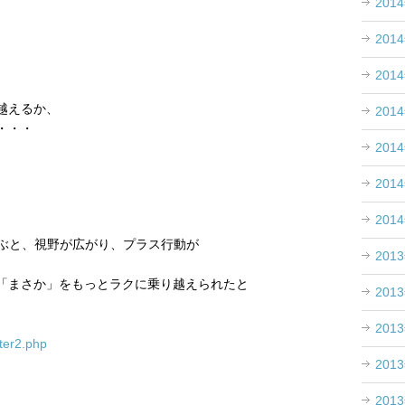
201
201
201
越えるか、
201
・・・
201
201
201
学ぶと、視野が広がり、プラス行動が
201
「まさか」をもっとラクに乗り越えられたと
201
201
tter2.php
201
201