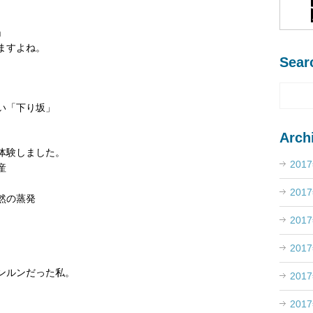
」
ますよね。
Sear
い「下り坂」
Arch
体験しました。
201
産
201
然の蒸発
201
。
201
ンルンだった私。
201
201