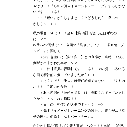
やはり！！『心の内側＝イメージトレーニング』するしかな
いです～～ヨネ！！
・・・『迷い』が生じますと…？？どうしたら…良いの～～
かしらン ＞＜
私の場合…やはり！！当時【第6感】があったはずなの
に…？？
相手への”同情心”に…今回の『黒幕デザイナー・吸血鬼・ゾ
ンビ…』に関して…
－－＞潜在意識には【変！変！】との直感が…当時！！強く
判断が出来かねた事が…＞＜
－－＞これ【選択の行動】です～～ネ！！その頃…いろいろ
な面で精神的に参っていましたから＞＜
－－＞あくまでも…他人には責任転嫁できない～～ですもの
ネ！！ 判断力の失敗！！
－－＞私の所属の『瞑想＝祈り』は、当時？さぼっていまし
たから…＞＜これも原因！！
－－＞日々の【習慣】が大事です～～ネ ⋆✩
－－＞先ず『イメージトレーニングの続行』…誰もが…『幸
せの国へ』勿論！！私もパートナーも…
自分から掴む”選択力”を養う事が…ベター！！当然、【自己