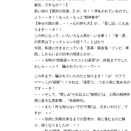
責任…ですもの＾＾】
若い頃の【選択の失敗…】が、今！！浄化されているのでし
ょう～～ネ！！もっと～もっと”精神集中”
【幸せの国の扉…－－＞心の持ち方】が…『昔し話』にもあ
ります～～ネ！！
この年になって…いろいろな人間が…いる事！！『善・悪…
の世界はフィックション小説？？』とばかり
今回、私達に付きまとっている『黒幕・吸血鬼・ゾンビ…軍
団』しかもいまの日本の現状とかが…
－－＞当時の”情報源＝マスコミの真実”が…何処まででした
かしら～～ン？ 騙されていた～～ワ＞＜
この年まで…騙されていたのだと知ります！！が ウフフ
ーー＞この”経験”！！それは、”成長”に…つまり前に進めるの
です～～ネ！
－－＞そして、”憎しみ”それ以上に”無関心”は、人間の精神作
用に多大な悪影響…『冬眠時代』
－－＞また！何も知らないでの”行動”は、大きいやけど…で
すが ＞＜
－－＞目的に到着出来るまでの思考が、前に進むものと解
り…強くなりましたが…！！