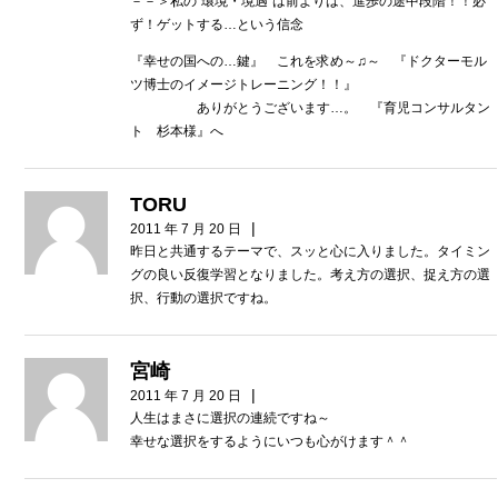
－－＞私の”環境・境遇”は前よりは、進歩の途中段階！！必
ず！ゲットする…という信念
『幸せの国への…鍵』 これを求め～♫～ 『ドクターモル
ツ博士のイメージトレーニング！！』
ありがとうございます…。 『育児コンサルタン
ト 杉本様』へ
TORU
|
2011 年 7 月 20 日
昨日と共通するテーマで、スッと心に入りました。タイミン
グの良い反復学習となりました。考え方の選択、捉え方の選
択、行動の選択ですね。
宮崎
|
2011 年 7 月 20 日
人生はまさに選択の連続ですね～
幸せな選択をするようにいつも心がけます＾＾