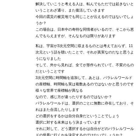
解決していこうと考える人は、転んでもただでは起きないと
いうことわざ通り、また復活していきます
今回の震災の被災地でも同じことが云えるのではないでしょ
うか？
この場合は、日本中の奇特な同情者がいるので、そこから恵
んでもらえますが、そんなものは限りがあります
私は、宇宙が3次元空間に収まるものとは考えておらず、11
次元という話を聴いたことで、それが真実なのだなと思うよ
うになりました
そして、外から見れば、全てが形作られていて、不変のもの
だということです
3次元空間に時間軸を追加して、あとは、パラレルワールド
の座標軸、時間軸も実は複数あるのではないかと思うのです
様々な世界で座標軸が異なる
なので、感じ方が違ったりするのではないか？
パラレルワールドは、選択のごとに無数に存在しており、そ
れはまた合流したりします
どの選択をするかは自分自身だということでしょう
選択に対する未来はもう決まっています
それに対して、どう選択するかは自分がどのパラレルワール
ドの世界に行くかを決定するのではないでしょうか？