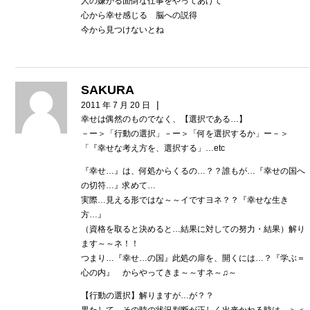
人の嫌がる面倒な仕事をやってあげて
心から幸せ感じる 脳への説得
今から見つけないとね
SAKURA
|
2011 年 7 月 20 日
幸せは偶然のものでなく、【選択である…】
－ー＞「行動の選択」－ー＞「何を選択するか」ー－＞
「『幸せな考え方を、選択する」…etc
『幸せ…』は、何処からくるの…？？誰もが…『幸せの国へ
の切符…』求めて…
実際…見える形ではな～～イですヨネ？？『幸せな生き
方…』
（資格を取ると決めると…結果に対しての努力・結果）解り
ます～～ネ！！
つまり…『幸せ…の国』此処の扉を、開くには…？『学ぶ＝
心の内』 からやってきま～～すネ～♫～
【行動の選択】解りますが…が？？
果たして、その時の状況判断が正しく出来かねる時は…＞＜