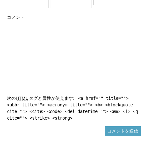
コメント
次の
HTML
タグと属性が使えます:
<a href="" title="">
<abbr title=""> <acronym title=""> <b> <blockquote
cite=""> <cite> <code> <del datetime=""> <em> <i> <q
cite=""> <strike> <strong>