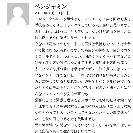
ベンジャミン
|
2011 年 7 月 19 日
一般的に女性の方が男性よりエンジョイして笑う回数も多く
呼吸もゆっくりとリラックスしている人が多いと思います。
犬も「わっははっは」と大笑いはしないけど愛情を注ぐと気
持ち良さそうに微笑は見せてくれます。
心ない上司や上のものによって不快は気持ちでいる人は大勢
いて鬱になる人も多いです。でも自分の気持ちは自分でコン
トロールできる。つまらない上司のぐちゃぐちゃ文句など気
にせず考え方や気持ちを変えて明るく成功する方向へ進も
う。パンチを打つ前には拳はガチガチに強く握ってはシャー
プなパンチは打てないし、日本刀での切り合いもやはりガチ
ガチに握っていると切れない。運転でもハンドルに遊びがな
いとすぐに事故を起こすことだろう。肩の力を抜くことはど
んなプレッシャーがある仕事でも
必要なことで緊張し過ぎるとスポーツでも体の動きが鈍くな
り仕事でもミスを併発する。皮肉や嫌みばかり言うような奴
な何をやっても大したことはできないくだらない輩でほっと
いても長い目でみると必ず失敗するし
元々気が弱い人間なのでそういうつまらない奴を気にせず自
分に自信をもって生きてほしいですね。