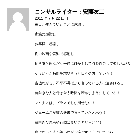
コンサルライター：安藤友二
|
2011 年 7 月 22 日
毎日、生きていたことに感謝し
家族に感謝し
お客様に感謝し
良い映画や音楽で感動し
良き友と飲んだり一緒に何かをして時を過ごして楽しんだり
そういった時間を増やそうと日々努力している！
当然ながら、不平不満ばかり言っている人は遠ざけるし
前向きな人と付き合う時間を増やすようにしている！
マイナスは、プラスでしか消せない！
ジェームスが彼の著書で言っていたと思う！
前向きな思考や行動は良いことだらけだ！
癌になった人が笑いながら過ごすようにしてから