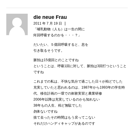
die neue Frau
|
2011 年 7 月 19 日
「哺乳動物（人も）は一生の間に
何回呼吸するのかを・・・？」
だいたい、５億回呼吸すると、息を
引き取るそうです。
脈拍は15億回とのことですね
ということは、呼吸1回に対して、脈拍は3回打つということ
ですね
これまでの私は、不快な気分で過ごした日々が殆どでした
充実していたと思われるのは、1987年から1993年の学生時
代、移住計画の一環での体験実習と農業研修
2006年以降は充実しているのかも知れない
38年もの人生、殆ど無駄でした
勿体ないですね
捨て去ったその時間はもう戻ってこない
それだけハンディキャップがあるのです