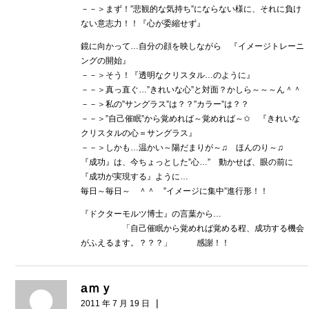
－－＞まず！”悲観的な気持ち”にならない様に、それに負け
ない意志力！！『心が委縮せず』
鏡に向かって…自分の顔を映しながら 『イメージトレーニ
ングの開始』
－－＞そう！『透明なクリスタル…のように』
－－＞真っ直ぐ…”きれいな心”と対面？かしら～～～ん＾＾
－－＞私の”サングラス”は？？”カラー”は？？
－－＞”自己催眠”から覚めれば～覚めれば～✩ 『きれいな
クリスタルの心＝サングラス』
－－＞しかも…温かい～陽だまりが～♫ ほんのり～♫
『成功』は、今ちょっとした”心…” 動かせば、眼の前に
『成功が実現する』ように…
毎日～毎日～ ＾＾ ”イメージに集中”進行形！！
『ドクターモルツ博士』の言葉から…
「自己催眠から覚めれば覚める程、成功する機会
がふえるます。？？？」 感謝！！
aｍｙ
|
2011 年 7 月 19 日