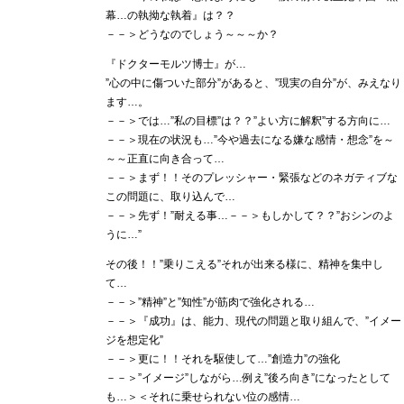
幕…の執拗な執着』は？？
－－＞どうなのでしょう～～～か？
『ドクターモルツ博士』が…
”心の中に傷ついた部分”があると、”現実の自分”が、みえなり
ます…。
－－＞では…”私の目標”は？？”よい方に解釈”する方向に…
－－＞現在の状況も…”今や過去になる嫌な感情・想念”を～
～～正直に向き合って…
－－＞まず！！そのプレッシャー・緊張などのネガティブな
この問題に、取り込んで…
－－＞先ず！”耐える事…－－＞もしかして？？”おシンのよ
うに…”
その後！！”乗りこえる”それが出来る様に、精神を集中し
て…
－－＞”精神”と”知性”が筋肉で強化される…
－－＞『成功』は、能力、現代の問題と取り組んで、”イメー
ジを想定化”
－－＞更に！！それを駆使して…”創造力”の強化
－－＞”イメージ”しながら…例え”後ろ向き”になったとして
も…＞＜それに乗せられない位の感情…