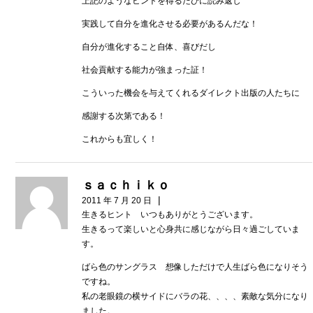
上記のようなヒントを得るたびに読み返し
実践して自分を進化させる必要があるんだな！
自分が進化すること自体、喜びだし
社会貢献する能力が強まった証！
こういった機会を与えてくれるダイレクト出版の人たちに
感謝する次第である！
これからも宜しく！
ｓａｃｈｉｋｏ
|
2011 年 7 月 20 日
生きるヒント いつもありがとうございます。
生きるって楽しいと心身共に感じながら日々過ごしていま
す。
ばら色のサングラス 想像しただけで人生ばら色になりそう
ですね。
私の老眼鏡の横サイドにバラの花、、、、素敵な気分になり
ました。