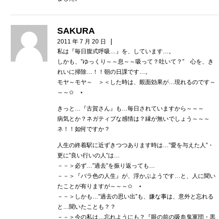
SAKURA
|
2011 年 7 月 20 日
私は『毎日腹式呼吸…』を、しています…。
しかも、”ゆっくり～～息～～吸って？吐いて？” 心を、き
れいに掃除…！！朝の日課です…。
モヤ～モヤ～ ＞＜した時は、覿面効果が…現れるのです～
～～✩ ⋆
きっと…『古賀さん』も…毎日されていますから～～～
病気とか？ネガティブな感情は？縁が無いでしょう～～～
ネ！！如何ですか？
人生の終着駅に近ずきつつあります時は…”愛を与えた人”・
更に”良い行いの人”は…
－－＞必ず…”過去”を振り返っても…
－－＞『バラ色の人生』が、浮かぶようです…と、人に聞い
たことが有りますが～～～✩ ⋆
－－＞しかも…”過去の思い出”も、嫌な事は、意外と忘れる
と…聞いたことも？？
－－＞今の私は…忘れようにも？『眼の前の吸血鬼軍団・黒