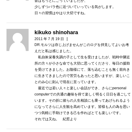
昔はもっとにごっていましたが、
少しずつバラ色に近づいていっている気がします。
日々の習慣はやはり大切ですね。
kikuko shinohara
|
2011 年 7 月 19 日
DR.モルツは存じ上げませんがこのログを拝見してよいお考
えだと私は感じました。
私自体栄養失調の子として生を受けましたが、戦時中隣近
所の方々が小さな命でも大切に思ってくださり、毎日の援助
を受けてきました。お陰様にて、落ち込むことも無く前向き
に生きてきましたので苦労もあったと思いますが、楽しいこ
とのみ心に刻んで現在に至っています。
最近では若い人々と楽しい会話ができ、さらにpersonal
computerでの共通の趣味を得て楽しく明るく日日を過ごして
います。その折に彼らの人生相談にも乗ってあげられるよう
になってさらに人生観を高めています。皆様も人の為を思い
つつ気軽に手助けできる己を作ればとても楽しいです。
それでは又ね。 紀窓より