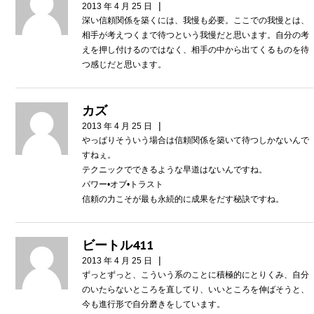
|
2013 年 4 月 25 日
深い信頼関係を築くには、我慢も必要。ここでの我慢とは、
相手が考えつくまで待つという我慢だと思います。自分の考
えを押し付けるのではなく、相手の中から出てくるものを待
つ感じだと思います。
カズ
|
2013 年 4 月 25 日
やっぱりそういう場合は信頼関係を築いて待つしかないんで
すねぇ。
テクニックでできるような早道はないんですね。
パワー•オブ•トラスト
信頼の力こそが最も永続的に成果をだす秘訣ですね。
ビートル411
|
2013 年 4 月 25 日
ずっとずっと、こういう系のことに積極的にとりくみ、自分
のいたらないところを直してり、いいところを伸ばそうと、
今も進行形で自分磨きをしています。