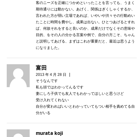
客のニーズを正確につかめといったことを言っても、うまく
期待通りには動かない。あげく、関係はぎくしゃくするか、
言われた方が弱い立場であれば、いやいや渋々その行動めい
たことに時間を費やし、成果は出ない。ひとつあげるとすれ
ば、何故それをすると良いのか、成果だけでなくその意味や
目的、をその人の分かる言葉や例で、自分の方こそ、ちゃん
と説明してあげる、まずはこれが重要だと、最近は思うよう
になりました。
富田
|
2013 年 4 月 28 日
そうなんです
私も頭ではわかってんるです
妻にしろ子供でも友人でもわかってほしいと思うけど
受け入れてくれない
自分が変わればいいとわかっていてもつい相手を責めてる自
分がいる
murata koji