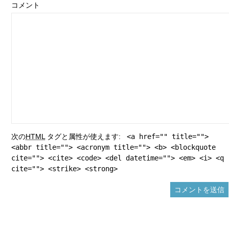
コメント
次の
HTML
タグと属性が使えます:
<a href="" title="">
<abbr title=""> <acronym title=""> <b> <blockquote
cite=""> <cite> <code> <del datetime=""> <em> <i> <q
cite=""> <strike> <strong>