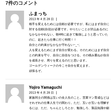
7件のコメント
ふまっち
|
2013 年 4 月 28 日
相手を変えるためには信頼が必要ですが、私にはまず自分に
対する信頼(自信)が必要です。やりたいことが沢山あるのに
なかなかやれない。朝4時に起きて勉強しようと思っていた
のに、起きたら仕事に行く時間！！
自分との約束がなかなか守れない~_~;
人を変えるためにまず自分が変わる。そのためにはまず自分
との約束を守り、自分に自信をつける。その積み重ねが自分
を成長させ、周りを変えるのだと思います。
ゴールデンウィークの今こそ自分を変えます。
頑張るぞ。
Yojiro Yamaguchi
|
2013 年 4 月 28 日
家族同士の関係は互いの全人生のこと。営業マン育成などは
それぞれの仕事人生での関わり。ただ、互いが互いを理解す
るには、ただ、ちゃんとしろとか、勉強しろ、製品知識や顧