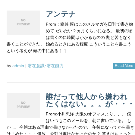
アンテナ
From：森兼 僕はこのメルマガを日刊で書き始
めて だいたい２ヵ月くらいになる。 最初の頃
は書くのに時間はかかるものの 割と苦もなく
書くことができた。 始めるときにある程度 こういうことを書こう
という考えが 頭の中にある [...]
by
admin
|
潜在意識･潜在能力
Read More
誰だって他人から嫌われ
たくはない。。。が・・・
From:小川忠洋 大阪のオフィスより、、、 僕
はいつもこのメールを、朝に書いている。 し
かし、今朝はある理由で書けなかったので、 午後になってから書き
はじめた・・・ 何故、今朝は書けなかったのか？ 答えはちょっと