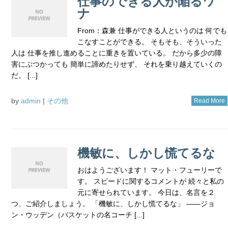
仕事のできる人が陥るワ
ナ
From：森兼 仕事ができる人というのは 何でも
こなすことができる。 そもそも、そういった
人は 仕事を推し進めることに重きを置いている。 だから多少の障
害にぶつかっても 簡単に諦めたりせず、 それを乗り越えていくの
だ。 [...]
by
admin
|
その他
Read More
機敏に、しかし慌てるな
おはようございます！ マット・フューリーで
す。 スピードに関するコメントが 続々と私の
元に寄せられています。 今日は、名言を２
つ、ご紹介しましょう。 「機敏に、しかし慌てるな」 ――ジョ
ン・ウッデン（バスケットの名コーチ [...]