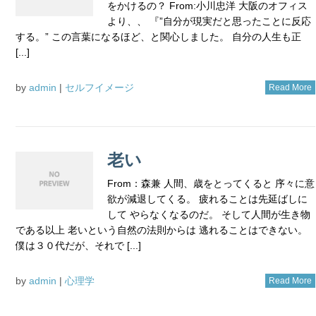
をかけるの？ From:小川忠洋 大阪のオフィス
より、、 『”自分が現実だと思ったことに反応
する。” この言葉になるほど、と関心しました。 自分の人生も正
[...]
by
admin
|
セルフイメージ
Read More
老い
From：森兼 人間、歳をとってくると 序々に意
欲が減退してくる。 疲れることは先延ばしに
して やらなくなるのだ。 そして人間が生き物
である以上 老いという自然の法則からは 逃れることはできない。
僕は３０代だが、それで [...]
by
admin
|
心理学
Read More