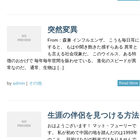
突然変異
From：森兼 インフルエンザ。 こうも毎日耳に
すると、 もはや聞き飽きた感すらある 異常と
も言える社会現象だ。 このウイルス、ある特
徴のおかげで 毎年毎年世間を賑わせている。 進化のスピードが異
常なのだ。 通常、生物は [...]
by
admin
|
その他
Read More
生涯の伴侶を見つける方法
おはようございます！ マット・フューリーで
す。 私が初めて中国の地を踏んだのは1993年
のこと。 目的はただの観光ではありませんで