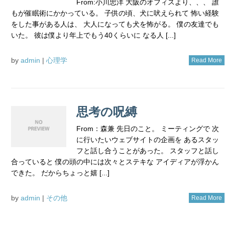
From:小川忠洋 大阪のオフィスより、、、 誰
もが催眠術にかかっている。 子供の頃、犬に吠えられて 怖い経験
をした事がある人は、 大人になっても犬を怖がる。 僕の友達でも
いた。 彼は僕より年上でもう40くらいに なる人 [...]
by
admin
|
心理学
Read More
思考の呪縛
From：森兼 先日のこと。 ミーティングで 次
に行いたいウェブサイトの企画を あるスタッ
フと話し合うことがあった。 スタッフと話し
合っていると 僕の頭の中には次々とステキな アイディアが浮かん
できた。 だからちょっと嬉 [...]
by
admin
|
その他
Read More