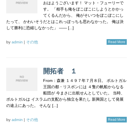
おはようございます！ マット・フューリーで
す。 「相手も俺をぼこぼこにしようとかかっ
てくるんだから、 俺がそいつをぼこぼこにし
たって、 かわいそうだとはこれっぽっちも思わなかった。 俺は決
して勝利に恐縮しなかった」 ―― [...]
by
admin
|
その他
Read More
開拓者 １
From：森兼 １４９７年７月８日。 ポルトガル
王国の都・リスボンには ４隻の帆船からなる
船団が 今まさに出航せんとしていた。 当時、
ポルトガルは イスラムの支配から独立を果たし 新興国として発展
の途上にあった。 そんな [...]
by
admin
|
その他
Read More