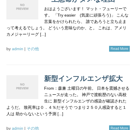
おはようございます！ マット・フューリーで
す。 「Try easier (気楽に頑張ろう)」 こんな
言葉をかけられたら、 誰であろうと立ち止ま
って考えるでしょう。 どういう意味なのか、と。 これは、アメリ
カメジャーリーグ [...]
by
admin
|
その他
Read More
新型インフルエンザ拡大
From：森兼 土曜日の午前。 日本を震撼させる
ニュースが走った。 神戸で渡航歴のない高校
生に 新型インフルエンザの感染が確認された
ようだ。 致死率は０．４％だそうで つまり２５０人感染すると１
人は 助からないという予測 [...]
by
admin
|
その他
Read More