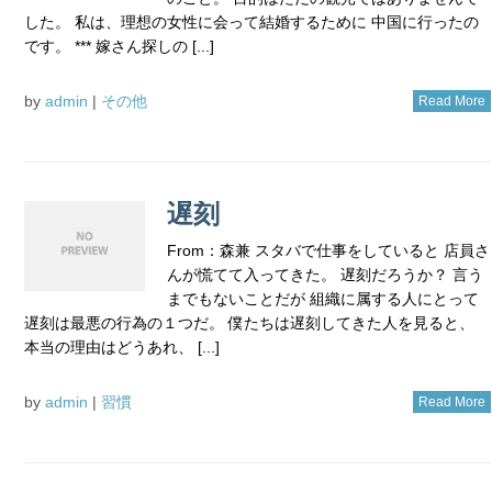
した。 私は、理想の女性に会って結婚するために 中国に行ったの
です。 *** 嫁さん探しの [...]
by
admin
|
その他
Read More
遅刻
From：森兼 スタバで仕事をしていると 店員さ
んが慌てて入ってきた。 遅刻だろうか？ 言う
までもないことだが 組織に属する人にとって
遅刻は最悪の行為の１つだ。 僕たちは遅刻してきた人を見ると、
本当の理由はどうあれ、 [...]
by
admin
|
習慣
Read More