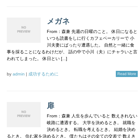
メガネ
From：森兼 先週の日曜のこと。 休日になると
いつも読書をしに行くカフェベーカリーで 小
川夫妻にばったり遭遇した。 自然と一緒に食
事を採ることになるわけだが、 話の中で小川（夫）にチャラいと言
われてしまった。 休日とい [...]
by
admin
|
成功するために
Read More
扉
From：森兼 人生を歩んでいると 数えきれない
岐路に遭遇する。 大学を決めるとき。 就職を
決めるとき。 転職を考えるとき。 結婚を決め
るとき。 住む家を決めるとき。 僕たちはその全ての交差で 数えき