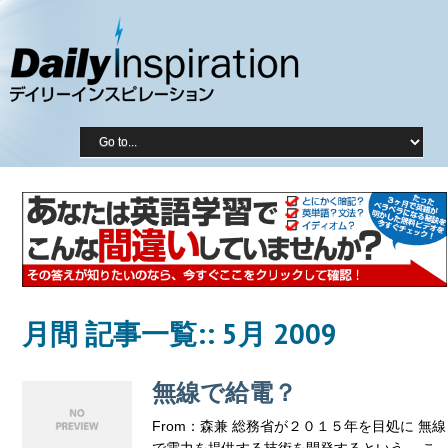
月間 記事一覧::
5月 2009
無線で給電？
From：森兼 総務省が２０１５年を目処に 無線
で電力を提供する技術を開発するという。 こ