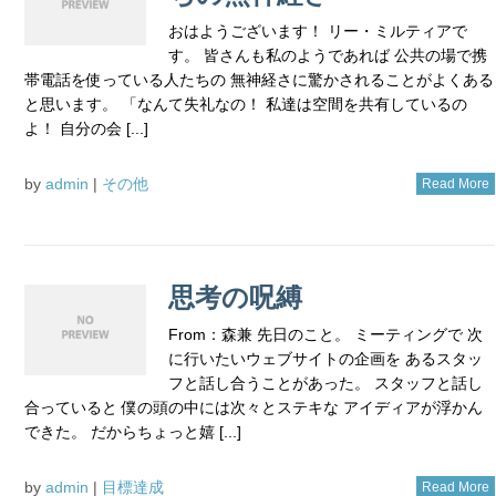
おはようございます！ リー・ミルティアで
す。 皆さんも私のようであれば 公共の場で携
帯電話を使っている人たちの 無神経さに驚かされることがよくある
と思います。 「なんて失礼なの！ 私達は空間を共有しているの
よ！ 自分の会 [...]
by
admin
|
その他
Read More
思考の呪縛
From：森兼 先日のこと。 ミーティングで 次
に行いたいウェブサイトの企画を あるスタッ
フと話し合うことがあった。 スタッフと話し
合っていると 僕の頭の中には次々とステキな アイディアが浮かん
できた。 だからちょっと嬉 [...]
by
admin
|
目標達成
Read More