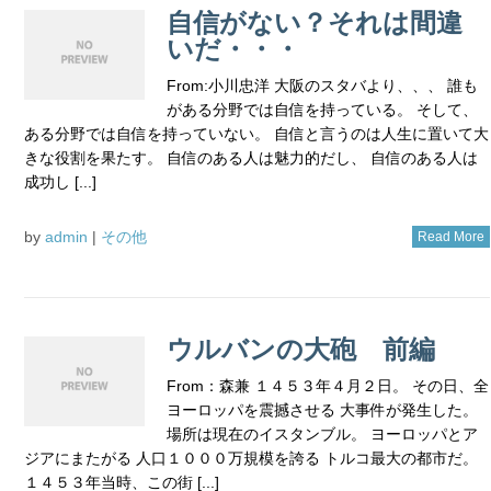
自信がない？それは間違
いだ・・・
From:小川忠洋 大阪のスタバより、、、 誰も
がある分野では自信を持っている。 そして、
ある分野では自信を持っていない。 自信と言うのは人生に置いて大
きな役割を果たす。 自信のある人は魅力的だし、 自信のある人は
成功し [...]
by
admin
|
その他
Read More
ウルバンの大砲 前編
From：森兼 １４５３年４月２日。 その日、全
ヨーロッパを震撼させる 大事件が発生した。
場所は現在のイスタンブル。 ヨーロッパとア
ジアにまたがる 人口１０００万規模を誇る トルコ最大の都市だ。
１４５３年当時、この街 [...]