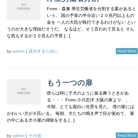
From：森兼 厚生労働省を分割する案があると
いう。 国の予算の半分近い２０兆円以上もの
金を 一人の大臣が執行できるわけがない とい
うのが大きな理由だそうだ。 なるほど。そう言われて見ると そん
な気もするが２０兆もの予算 [...]
by
admin
|
成功するために
Read More
もう一つの扉
僕らは時に子犬のように振る舞うときがあ
る・・・ From:小川忠洋 大阪の家より、、、
今朝、とても面白い光景を見た。 僕の家には
かわいい犬が６匹いる。 毎朝、犬たちの鳴き声で目が覚めて、 家
の中にある犬小屋の掃除をする [...]
by
admin
|
その他
Read More