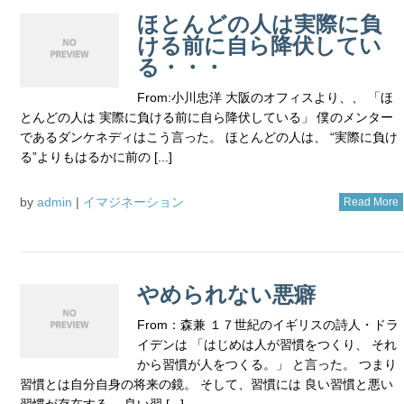
ほとんどの人は実際に負
ける前に自ら降伏してい
る・・・
From:小川忠洋 大阪のオフィスより、、 「ほ
とんどの人は 実際に負ける前に自ら降伏している」 僕のメンター
であるダンケネディはこう言った。 ほとんどの人は、 “実際に負け
る”よりもはるかに前の [...]
by
admin
|
イマジネーション
Read More
やめられない悪癖
From：森兼 １７世紀のイギリスの詩人・ドラ
イデンは 「はじめは人が習慣をつくり、 それ
から習慣が人をつくる。」 と言った。 つまり
習慣とは自分自身の将来の鏡。 そして、習慣には 良い習慣と悪い
習慣が存在する。 良い習 [...]