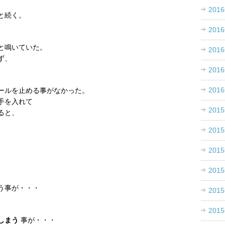
201
と続く。
201
と鳴いていた。
201
ず、
201
201
ールを止める事がなかった。
手を入れて
201
ると、
201
201
201
う事が・・・
201
201
しまう
事が・・・