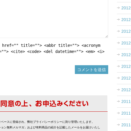
201
201
201
201
 href="" title=""> <abbr title=""> <acronym
=""> <cite> <code> <del datetime=""> <em> <i>
201
201
201
201
201
201
タベースに登録され、弊社プライバシーポリシーに則り管理いたします。
201
ション無料メルマガ」および有料商品の紹介を記載したメールをお届けいたし