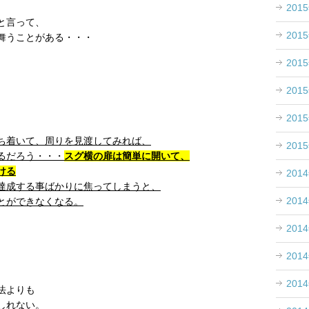
201
と言って、
201
舞うことがある・・・
201
201
201
ち着いて、周りを見渡してみれば、
201
るだろう・・・
スグ横の扉は簡単に開いて、
ける
201
達成する事ばかりに焦ってしまうと、
201
とができなくなる。
201
201
201
法よりも
しれない。