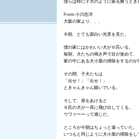
僕らは時に子犬のように振る舞うとき
From:小川忠洋
大阪の家より、、、
今朝、とても面白い光景を見た。
僕の家にはかわいい犬が６匹いる。
毎朝、犬たちの鳴き声で目が覚めて、
家の中にある犬小屋の掃除をするのが
その間、子犬たちは
「出せ！」「出せ！」
ときゃんきゃん騒いでいる。
そして、扉をあけると
６匹の犬が一斉に飛び出してくる。
ウワァーーって感じだ。
ところが今朝はちょっと違っていた。
いつもと同じように犬小屋の掃除をし