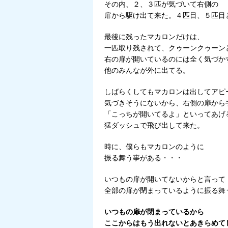
その内、２、３匹が気づいて右側の
扉から駆け出て来た。４匹目、５匹目
最後に残ったマカロンだけは、
一匹取り残されて、クゥーンクゥーン
右の扉が開いているのには全く気づか
他のみんなが外に出てる。
しばらくしてもマカロンは出してアピ
気づきそうにないから、右側の扉から
「こっちが開いてるよ」といってあげ
猛ダッシュで飛び出して来た。
時に、僕らもマカロンのように
振る舞う事がある・・・
いつもの扉が開いてないからと言って
全部の扉が閉まっているように振る舞
いつもの扉が閉まっているから
ここからはもう出れないとあきらめて