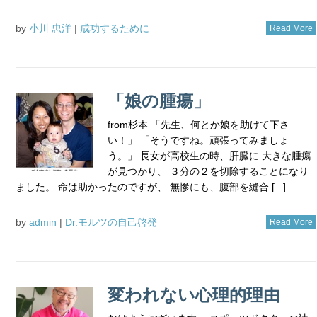
by
小川 忠洋
|
成功するために
Read More
「娘の腫瘍」
from杉本 「先生、何とか娘を助けて下さ
い！」 「そうですね。頑張ってみましょ
う。」 長女が高校生の時、肝臓に 大きな腫瘍
が見つかり、 ３分の２を切除することになり
ました。 命は助かったのですが、 無惨にも、腹部を縫合 [...]
by
admin
|
Dr.モルツの自己啓発
Read More
変われない心理的理由