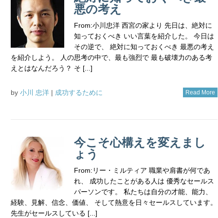
悪の考え
From:小川忠洋 西宮の家より 先日は、絶対に
知っておくべき いい言葉を紹介した。 今日は
その逆で、 絶対に知っておくべき 最悪の考え
を紹介しよう。 人の思考の中で、最も強烈で 最も破壊力のある考
えとはなんだろう？ そ [...]
by
小川 忠洋
|
成功するために
Read More
今こそ心構えを変えまし
ょう
From:リー・ミルティア 職業や肩書が何であ
れ、 成功したことがある人は 優秀なセールス
パーソンです。 私たちは自分の才能、能力、
経験、見解、信念、価値、 そして熱意を日々セールスしています。
先生がセールスしている [...]