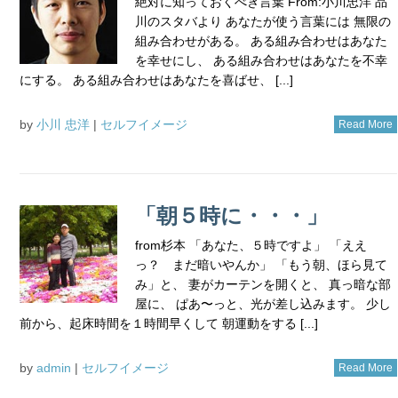
絶対に知っておくべき言葉 From:小川忠洋 品
川のスタバより あなたが使う言葉には 無限の
組み合わせがある。 ある組み合わせはあなた
を幸せにし、 ある組み合わせはあなたを不幸
にする。 ある組み合わせはあなたを喜ばせ、 [...]
by
小川 忠洋
|
セルフイメージ
Read More
「朝５時に・・・」
from杉本 「あなた、５時ですよ」 「ええ
っ？ まだ暗いやんか」 「もう朝、ほら見て
み」と、 妻がカーテンを開くと、 真っ暗な部
屋に、 ぱあ〜っと、光が差し込みます。 少し
前から、起床時間を１時間早くして 朝運動をする [...]
by
admin
|
セルフイメージ
Read More