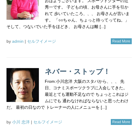
おはようございます。 スポーツドクターの辻
秀一です。 子どもの頃、お母さんに手を引か
れて 歩いていたころ、、、 お母さんが言いま
す。 「○○ちゃん、ちょっと待ってってね。」
そして、つないでいた手をほどき、 お母さんは離 [...]
by
admin
|
セルフイメージ
Read More
ネバー・ストップ！
From:小川忠洋 大阪のスタバから、、、 先
日、コナミスポーツクラブに入会してきた。
最近とても運動不足なので ちょっとこれはジ
ムにでも 通わなければならないと思ったわけ
だ。 最初の日なので トレーナーの人にメニューを [...]
by
小川 忠洋
|
セルフイメージ
Read More