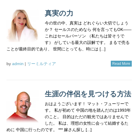
真実の力
今の世の中、真実は どれぐらい大切でしょう
か？ セールスのためなら 何を言ってもOK――
これはセールパーソン （私たちは皆そうで
す） がしている最大の誤解です。 まるで売る
ことが最終目的であり、 世間にとっても、時には [...]
by
admin
|
リーミルティア
Read More
生涯の伴侶を見つける方法
おはようございます！ マット・フューリーで
す。 私が初めて 中国の地を踏んだのは1993年
のこと。 目的はただの観光ではありませんで
した。 私は、理想の女性に会って結婚するた
めに 中国に行ったのです。 *** 嫁さん探し [...]