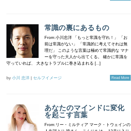
常識の裏にあるもの
From:小川忠洋 「もっと常識を守れ！」 「お
前は常識がない」 「常識的に考えてそれは無
理だ」 このような言葉は極めて常識的な マナ
ーを守った大人から出てくる。 確かに常識を
守っていれば、 大きなトラブルに巻き込まれる [...]
by
小川 忠洋
|
セルフイメージ
Read More
あなたのマインドに変化
を起こす言葉
From:リー・ミルティア マーク・トウェインの
人生訓より 皆さん、こんにちは。 12月に入り