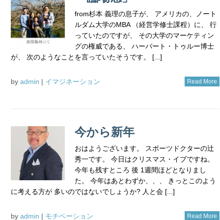
from杉本 義理の息子が、 アメリカの、ノート
ルダム大学のMBA （経営学修士課程）に、 行
っていたのですが、 その大学のマーケティン
グの権威である、 ハーバート・トゥルー博士
が、 次のようなことを言っていたそうです。 [...]
by
admin
|
イマジネーション
Read More
今から新年
おはようございます。 スポーツドクターの辻
秀一です。 今日はクリスマス・イブですね。
今年も残すところ 後 1週間ほどとなりまし
た。 今年はあとわずか、、、 きっとこのよう
に考える方が 多いのではないでしょうか? 人と会 [...]
by
admin
|
モチベーション
Read More