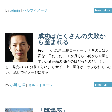
by
admin
|
セルフイメージ
Read More
成功はたくさんの失敗か
ら産まれる
From:小川忠洋 上島コーヒーより その日は大
変な一日だった。 １か月くらい前から企画し
ていた新商品の 発売の日だったのだ。 しか
し、発売の３０分前くらいまで サイト上に画像がアップされていな
い。 急いでイメージにマッ [...]
by
小川 忠洋
|
セルフイメージ
Read More
「臨場感」