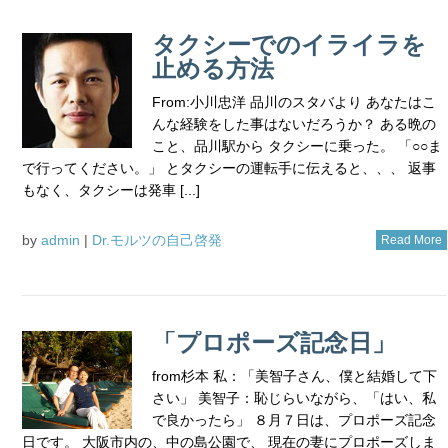
タクシーでのイライラを
止める方法
From:小川忠洋 品川のスタバより あなたはこ
んな経験をした事はないだろうか？ ある晩の
こと、品川駅から タクシーに乗った。 「○○ま
で行ってください。」 とタクシーの運転手に伝えると、、、 返事
もなく、タクシーは発車 [...]
by
admin
|
Dr.モルツの自己啓発
Read More
「プロポーズ記念日」
from杉本 私：「美智子さん、僕と結婚して下
さい」 美智子：恥じらいながら、「はい、私
で良かったら」 ８月７日は、プロポーズ記念
日です。 大阪市内の、中の島公園で、 現在の妻にプロポーズしま