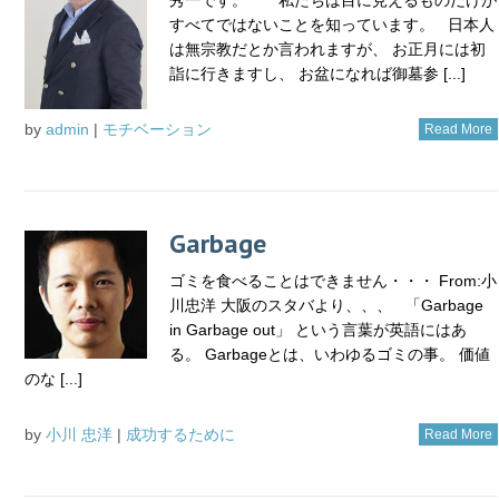
すべてではないことを知っています。 日本人
は無宗教だとか言われますが、 お正月には初
詣に行きますし、 お盆になれば御墓参 [...]
by
admin
|
モチベーション
Read More
Garbage
ゴミを食べることはできません・・・ From:小
川忠洋 大阪のスタバより、、、 「Garbage
in Garbage out」 という言葉が英語にはあ
る。 Garbageとは、いわゆるゴミの事。 価値
のな [...]
by
小川 忠洋
|
成功するために
Read More