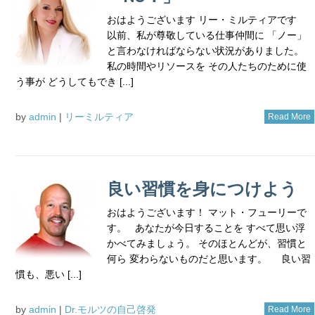
おはようございます リー・ミルティアです
以前、私が尊敬している仕事仲間に 「ノー」
と言わなければならない状況がありました。
私の時間やリソースを その人たちのために使
う事が どうしてもでき [...]
by
admin
|
リーミルティア
Read More
良い習慣を身につけよう
おはようございます！ マット・フューリーで
す。 あなたが今日することを すべて思い浮
かべてみましょう。 そのほとんどが、習慣と
何ら 変わらないものだと思います。 良い習
慣も、悪い [...]
by
admin
|
Dr.モルツの自己啓発
Read More