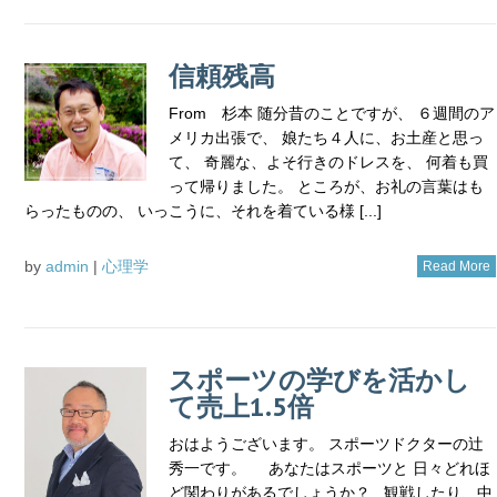
信頼残高
From 杉本 随分昔のことですが、 ６週間のア
メリカ出張で、 娘たち４人に、お土産と思っ
て、 奇麗な、よそ行きのドレスを、 何着も買
って帰りました。 ところが、お礼の言葉はも
らったものの、 いっこうに、それを着ている様 [...]
by
admin
|
心理学
Read More
スポーツの学びを活かし
て売上1.5倍
おはようございます。 スポーツドクターの辻
秀一です。 あなたはスポーツと 日々どれほ
ど関わりがあるでしょうか？ 観戦したり、中