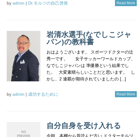
by
admin
|
Dr.モルツの自己啓発
Read More
岩清水選手(なでしこジャ
パン)の教科書
おはようございます。 スポーツドクターの辻
秀一です。 女子サッカーワールドカップ、
なでしこジャパンは 準優勝という結果でし
た。 大変素晴らしいことだと思います。 し
かし、2 連覇が期待されていましたの [...]
by
admin
|
成功するために
Read More
自分自身を受け入れる
今朝、本棚から昔読んだ古い ドクターモルツ