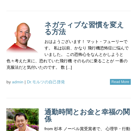
ネガティブな習慣を変え
る方法
おはようございます！ マット・フューリーで
す。 私は以前、かなり 飛行機恐怖症に悩んで
いました。 この恐怖心をなんとかしようと
色々考えた末に、恐れていた飛行機 そのものに乗ることが 一番の
克服法だと気付いたのです。 数 [...]
by
admin
|
Dr.モルツの自己啓発
Read More
通勤時間とお金と幸福の関
係
from 杉本 ノーベル賞受賞者で、 心理学・行動