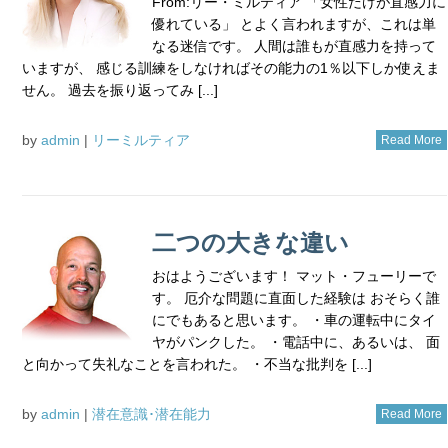
From:リー・ミルティア 「女性だけが直感力に
優れている」 とよく言われますが、これは単
なる迷信です。 人間は誰もが直感力を持って
いますが、 感じる訓練をしなければその能力の1％以下しか使えま
せん。 過去を振り返ってみ [...]
by
admin
|
リーミルティア
Read More
二つの大きな違い
おはようございます！ マット・フューリーで
す。 厄介な問題に直面した経験は おそらく誰
にでもあると思います。 ・車の運転中にタイ
ヤがパンクした。 ・電話中に、あるいは、 面
と向かって失礼なことを言われた。 ・不当な批判を [...]
by
admin
|
潜在意識･潜在能力
Read More