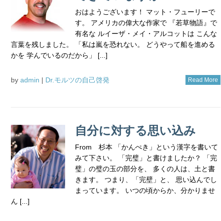
おはようございます！ マット・フューリーで
す。 アメリカの偉大な作家で 『若草物語』で
有名な ルイーザ・メイ・アルコットは こんな
言葉を残しました。 「私は嵐を恐れない。 どうやって船を進める
かを 学んでいるのだから」 [...]
by
admin
|
Dr.モルツの自己啓発
Read More
自分に対する思い込み
From 杉本 「かんぺき」という漢字を書いて
みて下さい。 「完璧」と書けましたか？ 「完
璧」の璧の玉の部分を、 多くの人は、土と書
きます。 つまり、「完壁」と、 思い込んでし
まっています。 いつの頃からか、分かりませ
ん [...]