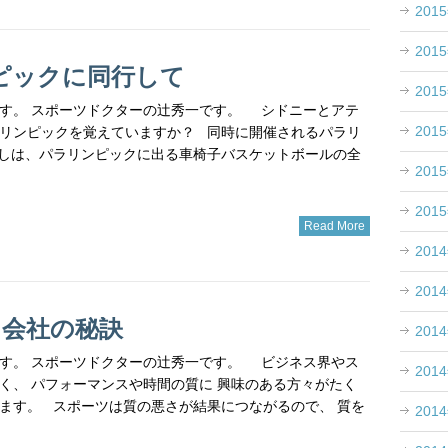
201
201
ピックに同行して
201
す。 スポーツドクターの辻秀一です。 シドニーとアテ
201
リンピックを覚えていますか？ 同時に開催されるパラリ
しは、パラリンピックに出る車椅子バスケットボールの全
201
201
Read More
201
201
く会社の秘訣
201
す。 スポーツドクターの辻秀一です。 ビジネス界やス
201
く、 パフォーマンスや時間の質に 興味のある方々がたく
ます。 スポーツは質の悪さが結果につながるので、 質を
201