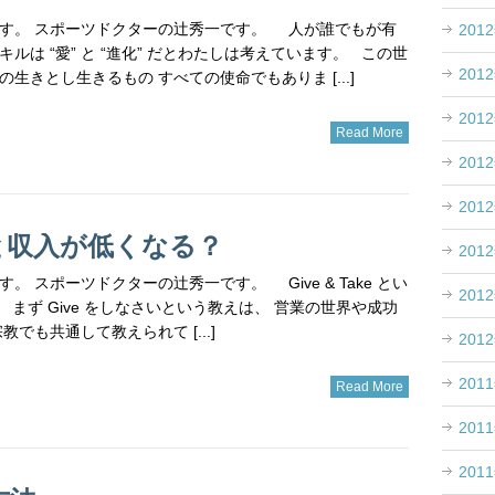
す。 スポーツドクターの辻秀一です。 人が誰でもが有
201
ルは “愛” と “進化” だとわたしは考えています。 この世
201
生きとし生きるもの すべての使命でもありま [...]
201
Read More
201
201
ると収入が低くなる？
201
。 スポーツドクターの辻秀一です。 Give & Take とい
201
まず Give をしなさいという教えは、 営業の世界や成功
教でも共通して教えられて [...]
201
201
Read More
201
201