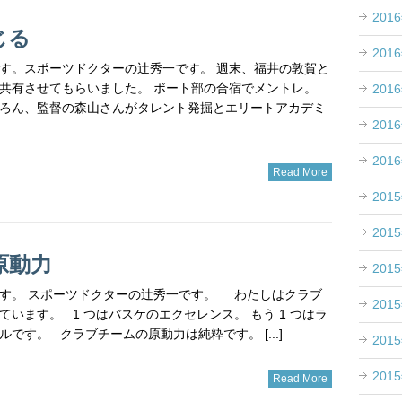
201
じる
201
す。スポーツドクターの辻秀一です。 週末、福井の敦賀と
共有させてもらいました。 ボート部の合宿でメントレ。
201
ろん、監督の森山さんがタレント発掘とエリートアカデミ
201
201
Read More
201
201
原動力
201
す。 スポーツドクターの辻秀一です。 わたしはクラブ
201
ています。 1 つはバスケのエクセレンス。 もう 1 つはラ
です。 クラブチームの原動力は純粋です。 [...]
201
201
Read More