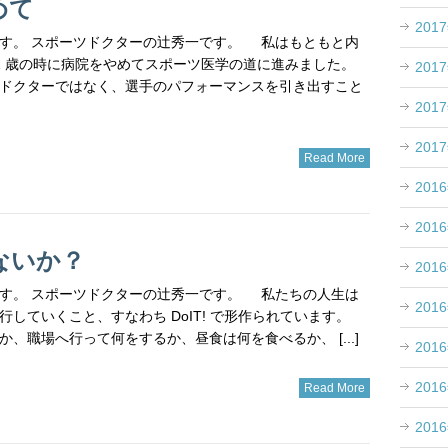
めて
201
す。 スポーツドクターの辻秀一です。 私はもともと内
1 歳の時に病院をやめてスポーツ医学の道に進みました。
201
ドクターではなく、選手のパフォーマンスを引き出すこと
201
201
Read More
201
201
ないか？
201
す。 スポーツドクターの辻秀一です。 私たちの人生は
201
行していくこと、すなわち DoIT! で形作られています。
、職場へ行って何をするか、昼食は何を食べるか、 [...]
201
201
Read More
201