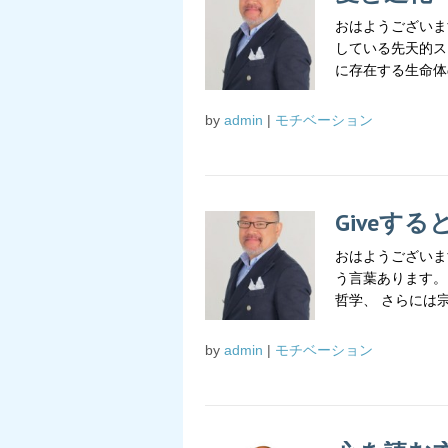
おはようございま
している先天的スキ
に存在する生命体の
by
admin
|
モチベーション
Giveす
おはようございます
う言葉あります。 
哲学、 さらには宗
by
admin
|
モチベーション