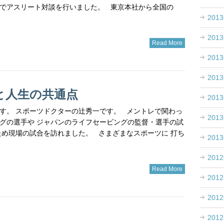
でアスリート対談を行いました。 東京本社から全国の
201
201
Read More
201
201
と人生の共通点
201
す。 スポーツドクターの辻秀一です。 メントレで関わっ
201
グの選手や ジャパンのライフセービングの監督・選手の試
ため現場の試合を訪れました。 さまざまなスポーツに 打ち
201
201
Read More
201
201
201