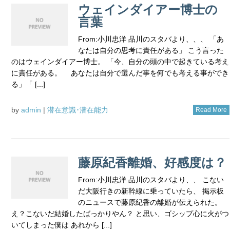
ウェインダイアー博士の
言葉
From:小川忠洋 品川のスタバより、、、 「あ
なたは自分の思考に責任がある」 こう言った
のはウェインダイアー博士。 「今、自分の頭の中で起きている考え
に責任がある。 あなたは自分で選んだ事を何でも考える事ができ
る」「 [...]
by
admin
|
潜在意識･潜在能力
Read More
藤原紀香離婚、好感度は？
From:小川忠洋 品川のスタバより、、 こない
だ大阪行きの新幹線に乗っていたら、 掲示板
のニュースで藤原紀香の離婚が伝えられた。
え？こないだ結婚したばっかりやん？ と思い、ゴシップ心に火がつ
いてしまった僕は あれから [...]