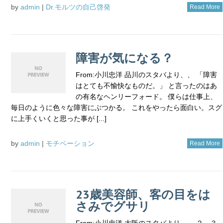
by
admin
|
Dr.モルツの自己啓発
Read More
障害が気になる？
From:小川忠洋 品川のスタバより、、 「障害
はとても不愉快なものだ。」 と言ったのはあ
の有名なヘンリーフォード。 僕らは仕事上、
毎日のように色々な障害にぶつかる。 これをやったら面白い。スグ
に上手くいくと思った事が [...]
by
admin
|
モチベーション
Read More
23歳美容師、客の目をは
さみでグサリ
From:小川忠洋 大阪のスタバより、、 ２、３