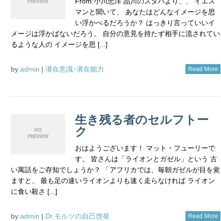
From:小川忠洋 品川のスタバより、、 イエス
マンと聞いて、 あなたはどんなイメージを思
い浮かべるだろうか？ はっきり言っていいイ
メージは浮かばないだろう。 自分の意見を持たず相手に流されてい
るような人の イメージを思 [...]
by
admin
|
潜在意識･潜在能力
Read More
生き残る者のセルフトー
ク
おはようございます！ マット・フューリーで
す。 皆さんは「ライオンとガゼル」という 古
い寓話をご存知でしょうか？ 「アフリカでは、毎朝ガゼルが目を覚
ますと、 最も足の速いライオンよりも速く走らなければ ライオン
に食い殺さ [...]
by
admin
|
Dr.モルツの自己啓発
Read More