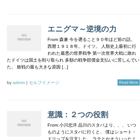
エニグマ～逆境の力
From:森兼 今を遡ること９０年ほど前の話。
西暦１９１８年。ドイツ。 人類史上最初に行
われた最悪の世界戦争 第一次世界大戦に敗れ
たドイツは国土を削り取られ 多額の戦争賠償金支払いに苦しんでい
た。 敗戦の最も大きな原因 [...]
by
admin
|
セルフイメージ
Read More
意識：２つの役割
From:小川忠洋 品川のスタバより、、、 いつ
ものようにスタバに行くと、 僕はショート・
ドリップを注文した。 ラテとかそういったミ