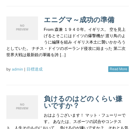
エニグマ～成功の準備
From:森兼 １９４０年。イギリス。 空を見上
げるとそこにはドイツの爆撃機が 渡り鳥のよ
うに編隊を組み イギリス本土に襲いかかろう
としていた。 ナチス・ドイツのポーランド侵攻に始まった 第二次
世界大戦は最新鋭の軍備を誇 [...]
by
admin
|
目標達成
Read More
負けるのはどのくらい嫌
いですか？
おはようございます！ マット・フューリーで
す。 あなたは、スポーツの試合やコンテス
ト、人生そのものにおいて、 負けるのが嫌いですか？ それとも気