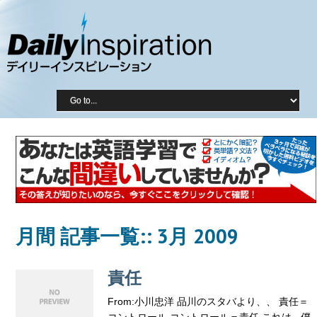
月間 記事一覧::
3月 2009
責任
From:小川忠洋 品川のスタバより、、 責任＝
コントロール コントロール＝責任 これは、僕