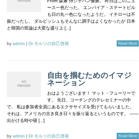
From:森兼 侍ジャパン優勝。 昨日はこのニュ
ース一色だった。 エンパイア・ステートビル
も日の丸一色になったようだ。 イチローは不
振だったし、 ダルビッシュもそんなに調子はよくなかったが 日本
と韓国の世論は大変な盛り上 [...]
by
admin
|
Dr.モルツの自己啓発
Read More
自由を掴むためのイマジ
ネーション
おはようございます！ マット・フューリーで
す。 先日、コーチングのテレセミナーの中
で、 私は参加者全員にあるエクササイズを受けてもらいました。
それは、アメリカの古き良き日々を振り返るというものです。 ――
出かける時や寝 [...]
by
admin
|
Dr.モルツの自己啓発
Read More