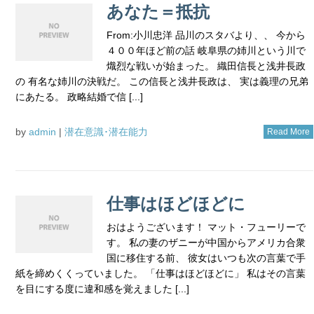
あなた＝抵抗
From:小川忠洋 品川のスタバより、、 今から
４００年ほど前の話 岐阜県の姉川という川で
熾烈な戦いが始まった。 織田信長と浅井長政
の 有名な姉川の決戦だ。 この信長と浅井長政は、 実は義理の兄弟
にあたる。 政略結婚で信 [...]
by
admin
|
潜在意識･潜在能力
Read More
仕事はほどほどに
おはようございます！ マット・フューリーで
す。 私の妻のザニーが中国からアメリカ合衆
国に移住する前、 彼女はいつも次の言葉で手
紙を締めくくっていました。 「仕事はほどほどに」 私はその言葉
を目にする度に違和感を覚えました [...]