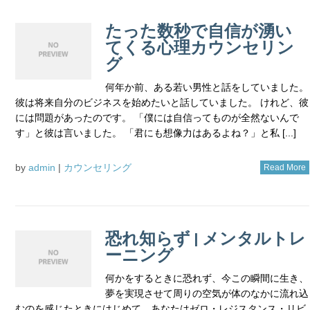
たった数秒で自信が湧い
てくる心理カウンセリン
グ
何年か前、ある若い男性と話をしていました。
彼は将来自分のビジネスを始めたいと話していました。 けれど、彼
には問題があったのです。 「僕には自信ってものが全然ないんで
す」と彼は言いました。 「君にも想像力はあるよね？」と私 [...]
by
admin
|
カウンセリング
Read More
恐れ知らず | メンタルトレ
ーニング
何かをするときに恐れず、今この瞬間に生き、
夢を実現させて周りの空気が体のなかに流れ込
むのを感じたときにはじめて、あなたはゼロ・レジスタンス・リビ