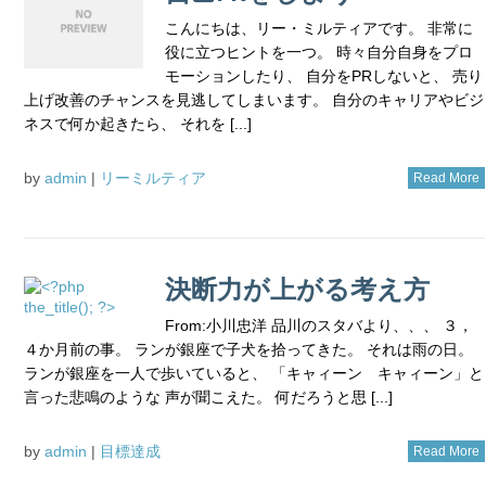
こんにちは、リー・ミルティアです。 非常に
役に立つヒントを一つ。 時々自分自身をプロ
モーションしたり、 自分をPRしないと、 売り
上げ改善のチャンスを見逃してしまいます。 自分のキャリアやビジ
ネスで何か起きたら、 それを [...]
by
admin
|
リーミルティア
Read More
決断力が上がる考え方
From:小川忠洋 品川のスタバより、、、 ３，
４か月前の事。 ランが銀座で子犬を拾ってきた。 それは雨の日。
ランが銀座を一人で歩いていると、 「キャィーン キャィーン」と
言った悲鳴のような 声が聞こえた。 何だろうと思 [...]
by
admin
|
目標達成
Read More