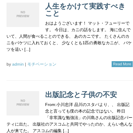
人生をかけて実践すべき
こと
おはようございます！ マット・フューリーで
す。 今日は、カニの話をします。 海に住んで
いて、人間が食べることのできる、 あのカニです。 たくさんのカ
ニをバケツに入れておくと、 少なくとも1匹の勇敢なカニが、 バケ
ツを這い [...]
by
admin
|
モチベーション
Read More
出版記念と子供の不安
From:小川忠洋 品川のスタバより、、 出版記
念と言っても僕の本の記念ではない。 昨日
「非常識な勉強法」の川島さんの出版記念パー
ティに出た。 出版社のアスコムと共同でやったのか、えらい色んな
人が来てた。 アスコムの編集 [...]