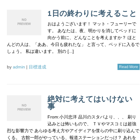
1日の終わりに考えること
おはようございます！ マット・フューリーで
す。 あなたは、夜、明かりを消してベッドに
向かう前に、どんなことを考えますか？ ほと
んどの人は、「ああ、今日も疲れたな」 と言って、ベッドに入るで
しょう。 私は違います。 別の [...]
by
admin
|
目標達成
Read More
絶対に考えてはいけない
事
From:小川忠洋 品川のスタバより、、、 刷り
込みとは怖いもので、 ＴＶやマスコミは超強
烈な影響力で あらゆる考え方やアイディアを僕らの中に刷り込んで
くる。 古館一郎がやっている、報道ステーションだっけ？ あれを