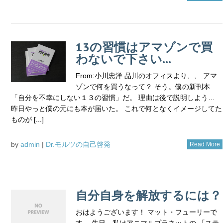
13の習慣はアマゾンで買
わないで下さい…
From:小川忠洋 品川のオフィスより、、 アマ
ゾンで何を買うなって？ そう。僕の新刊本
「自分を不幸にしない１３の習慣」だ。 理由は後で説明しよう…
昨日やっと僕の元にも本が届いた。 これで何となくイメージしてた
ものが [...]
by
admin
|
Dr.モルツの自己啓発
Read More
自分自身を解放するには？
おはようございます！ マット・フューリーで
す。 先日、私はアニマルプラネットの 「ステ