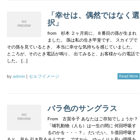
「幸せは、偶然ではなく選
択」
from 杉本 ２ヶ月前に、８番目の孫が生まれ
ました。 孫は私の生き甲斐です。 スカイプで
その孫を見ているとき、 本当に幸せな気持ちを感じていました。
ところが、そのとき電話が鳴り、 出てみると、お客様からの電話で
した。 [...]
by
admin
|
セルフイメージ
Read More
バラ色のサングラス
From 古賀令子 あなたはご存知でしょうか？
「哺乳動物（人も）は一生の間に 何回呼吸す
るのかを・・・？」 だいたい、５億回呼吸す
ると、息を 引き取るそうです。 ですから、ゆっくりと長い呼吸を