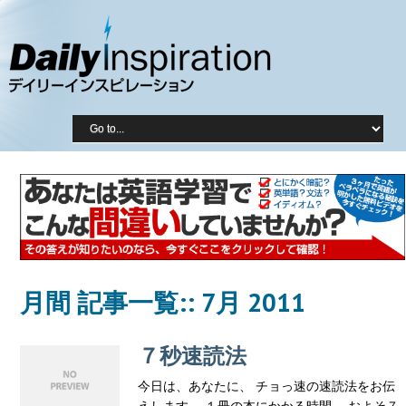
月間 記事一覧::
7月 2011
７秒速読法
今日は、あなたに、 チョっ速の速読法をお伝
えします。 １冊の本にかかる時間、 およそ７