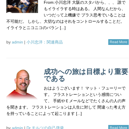
From:小川忠洋 大阪のスタバから、、、 誰で
もイライラする時はある。 人間なんだから、
いつだって上機嫌で プラス思考でいることは
不可能だ。 しかし、大切なのはそれをコントロールすることだ。
イライラとニコニコのバラン [...]
by
admin
|
小川忠洋：関連商品
Read More
成功への旅は目標より重要
である
おはようございます！ マット・フューリーで
す。 フラストレーションという感情につい
て、 手紙やＥメールなどでたくさんの人の声
を聞きます。 フラストレーションは人生に対して 間違った考え方
を持っていることによって起こります [...]
by
admin
|
Dr.モルツの自己啓発
Read More