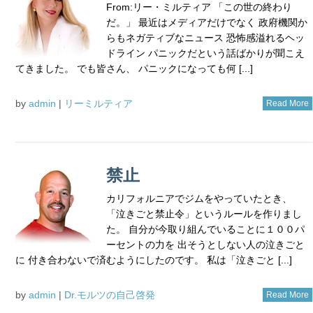
From:リー・ミルティア 「この世の終わり
だ。」 最近はメディアだけでなく 政府機関か
らもネガティブなニュース 恐怖感溢れるヘッ
ドライン パニックだという話ばかりが聞こえ
てきました。 でも皆さん、 パニックになっても何 [...]
by
admin
|
リーミルティア
Read More
禁止
カリフォルニアでジムをやっていたとき、
「泣きごと禁止令」というルールを作りまし
た。 自分が今取り組んでいることに１００パ
ーセントの力を 出そうとしない人の泣きごと
に 付き合わないで済むようにしたのです。 私は「泣きごと [...]
by
admin
|
Dr.モルツの自己啓発
Read More