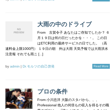
大雨の中のドライブ
From 古賀令子 あなたはご存知でしたか？ ６
月１９日は何の日だったかを・・・。 この日
はETC利用の最終サービスの日でした。 （高
速料金上限1000円） １９日の朝 外は大雨 天気予報では大雨洪水
注意報 それでも雨ニ [...]
by
admin
|
Dr.モルツの自己啓発
Read More
プロの条件
From:小川忠洋 大阪のスタバから、、、
Professional 他人の何倍もの収入を得るその職