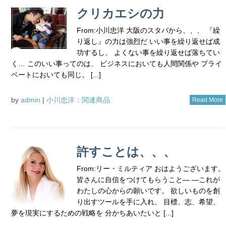
クリカエシの力
From:小川忠洋 大阪のスタバから、、、 『繰
り返し』の力は強烈だ いい事を繰り返せば成
功するし、 よくない事を繰り返せば落ちてい
く… このいい事ってのは、 ビジネスにおいても人間関係や プライ
ベートにおいても同じ。 [...]
by
admin
|
小川忠洋：関連商品
Read More
許すことは、、、
From:リー・ミルティア おはようございます。
皆さんに自信をつけてもらうこと― ―これが
わたしの心からの願いです。 欲しいものを創
り出すツールを手に入れ、 目標、志、希望、
夢を現実にするための戦略を 分かちあいたいと [...]