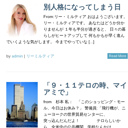
別人格になってしまう日
From:リー・ミルティア おはようございます。
リー・ミルティアです。 あなたはどうか分か
りませんが １年も半分が過ぎると、 日々の暮
らしがヒートアップして 何もかもが早く進ん
でいくような気がします。 今までやっていな [...]
by
admin
|
リーミルティア
Read More
「９・１１テロの時、マイ
アミで」
from 杉本 私： 「このショッピング・モー
ル、今日はお休み？」 警備員:「飛行機が、ニ
ューヨークの世界貿易センターに、
突っ込んだんだよ！ テロらしいか
ら、全米中の公共機関、学校なんかは