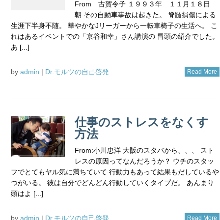
From 古賀令子 １９９３年 １１月１８日
朝 その自動車事故は起きた。 脊髄損傷による
生涯下半身不随。 華やかなJリーガーから一転車椅子の生活へ。 こ
れはあるイベントでの「京谷和幸」さん講演の 冒頭の紹介でした。
あ [...]
by
admin
|
Dr.モルツの自己啓発
Read More
仕事のストレスをなくす
方法
From:小川忠洋 大阪のスタバから、、、 スト
レスの原因ってなんだろうか？ ウチのスタッ
フでとてもヤル気に満ちていて 行動力もあって結果もだしているや
つがいる。 彼は自分でどんどん行動していくタイプだ。 あんまり
頭はよ [...]
by
admin
|
Dr.モルツの自己啓発
Read More