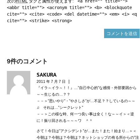
次の
HTML
タグと属性が使えます:
<a href="" title="">
<abbr title=""> <acronym title=""> <b> <blockquote
cite=""> <cite> <code> <del datetime=""> <em> <i> <q
cite=""> <strike> <strong>
9件のコメント
SAKURA
|
2011 年 7 月 7 日
『イラ～イラ～！！』…”自己中心的”な感情・外部要因から
～～生じるの…？？
－－＞”思いやり”・”やさしさ”が…不足？？しているの～～
♫ それは…”シークレット”
－－＞この様な時、何一つ良い事は全く！な～～イ＞＜逆
に！振り回される～～～ワ ＾＾
さて！今日は”アクシデント”が…また！また！始まり…＞＜
今朝は？今朝は？今朝は？ネットショップの有る所からの”注