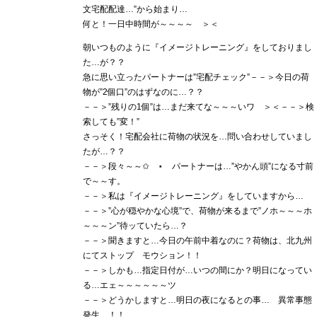
文宅配配達…”から始まり…
何と！一日中時間が～～～～ ＞＜
朝いつものように『イメージトレーニング』をしておりまし
た…が？？
急に思い立ったパートナーは”宅配チェック”－－＞今日の荷
物が”2個口”のはずなのに…？？
－－＞”残りの1個”は…まだ来てな～～～いワ ＞＜－－＞検
索しても”変！”
さっそく！宅配会社に荷物の状況を…問い合わせしていまし
たが…？？
－－＞段々～～✩ ⋆ パートナーは…”やかん頭”になる寸前
で～～す。
－－＞私は『イメージトレーニング』をしていますから…
－－＞”心が穏やかな心境”で、荷物が来るまで”ノホ～～～ホ
～～～ン”待ッていたら…？
－－＞聞きますと…今日の午前中着なのに？荷物は、北九州
にてストップ モウション！！
－－＞しかも…指定日付が…いつの間にか？明日になってい
る…エェ～～～～～～ツ
－－＞どうかしますと…明日の夜になるとの事… 異常事態
発生…！！