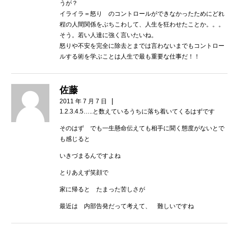
うが？
イライラ＝怒り のコントロールができなかったためにどれ
程の人間関係をぶちこわして、人生を狂わせたことか。。。
そう。若い人達に強く言いたいね。
怒りや不安を完全に除去とまでは言わないまでもコントロー
ルする術を学ぶことは人生で最も重要な仕事だ！！
佐藤
|
2011 年 7 月 7 日
1.2.3.4.5…..と数えているうちに落ち着いてくるはずです
そのはず でも一生懸命伝えても相手に聞く態度がないとで
も感じると
いきづまるんですよね
とりあえず笑顔で
家に帰ると たまった苦しさが
最近は 内部告発だって考えて、 難しいですね