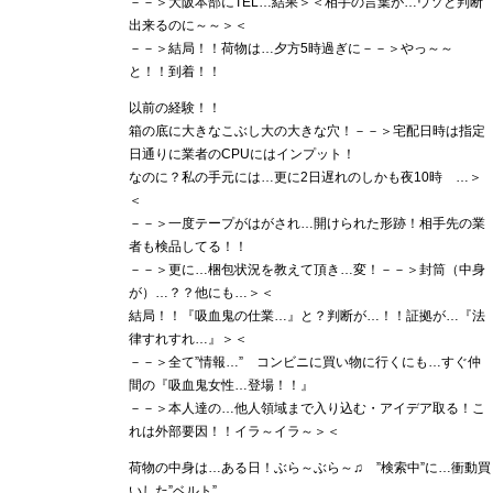
－－＞大阪本部にTEL…結果＞＜相手の言葉が…ウソと判断
出来るのに～～＞＜
－－＞結局！！荷物は…夕方5時過ぎに－－＞やっ～～
と！！到着！！
以前の経験！！
箱の底に大きなこぶし大の大きな穴！－－＞宅配日時は指定
日通りに業者のCPUにはインプット！
なのに？私の手元には…更に2日遅れのしかも夜10時 …＞
＜
－－＞一度テープがはがされ…開けられた形跡！相手先の業
者も検品してる！！
－－＞更に…梱包状況を教えて頂き…変！－－＞封筒（中身
が）…？？他にも…＞＜
結局！！『吸血鬼の仕業…』と？判断が…！！証拠が…『法
律すれすれ…』＞＜
－－＞全て”情報…” コンビニに買い物に行くにも…すぐ仲
間の『吸血鬼女性…登場！！』
－－＞本人達の…他人領域まで入り込む・アイデア取る！こ
れは外部要因！！イラ～イラ～＞＜
荷物の中身は…ある日！ぶら～ぶら～♫ ”検索中”に…衝動買
いした”ベルト”