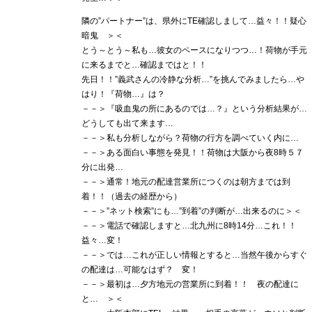
隣の”パートナー”は、県外にTE確認しまして…益々！！疑心
暗鬼 ＞＜
とう～とう～私も…彼女のペースになりつつ…！荷物が手元
に来るまでと…確認まではと！！
先日！！”義武さんの冷静な分析…”を挑んでみましたら…や
はり！『荷物…』は？
－－＞『吸血鬼の所にあるのでは…？』という分析結果が…
どうしても出て来ます…
－－＞私も分析しながら？荷物の行方を調べていく内に…
－－＞ある面白い事態を発見！！荷物は大阪から夜8時５７
分に出発…
－－＞通常！地元の配達営業所につくのは朝方までは到
着！！（過去の経歴から）
－－＞”ネット検索”にも…”到着”の判断が…出来るのに＞＜
－－＞電話で確認しますと…北九州に8時14分…これ！！
益々…変！
－－＞では…これが正しい情報とすると…当然午後からすぐ
の配達は…可能なはず？ 変！
－－＞最初は…夕方地元の営業所に到着！！ 夜の配達に
と… ＞＜