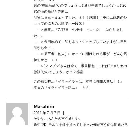
昔の”在庫商品”なのでしょう…？新品中古でしょうか…？20
代の頃の商品と判断…
品物はまぁ～まぁ～でした…ネ！！感謝！！更に…此処のシ
ョップの協力のお陰で…一段落！
－－＞無事…『7月7日 七夕様 ～✩～✩』 助かりまし
た…。
－－＞今回改めて…私もネットショップしていますが…日常
品から全て…
－－＞第三者（他人）にかってに開けられる事が…どんな気
持ちかと ＞＜
－－＞”アマゾン”さんは全て…厳重梱包…これは”アメリカの
教訓”なのでしょう…か？？感謝！
この様な時…『イラ～イラ～は、本当に時間の無駄！！』
本日の『イラ～イラ～話…』 ＾＾
Masahiro
|
2011 年 7 月 7 日
そやな。あんたの言う通りや。
途中でDr,モルツを棒を折ってしまった俺が言うのは問題だろ