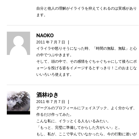
自分と他人の理解がイライラを抑えてくれるのは実感があり
ます。
NAOKO
|
2011 年 7 月 7 日
イライラや怒りそうになった時、「時間の無駄、無駄」と心
の中でつぶやきます。
そして、頭の中で、その感情をぐちゃぐちゃにして後ろにポ
ォーンを投げる姿をイメージするとすっきり！このおまじな
いいろいろ使えます。
酒林ゆき
|
2011 年 7 月 7 日
グーグルのプロフィールにフェイスブック、よく分からず、
作るだけ作ってみた。
こんな私に、イラッとくる人もいるみたい。
「もっと、完璧に準備してからした方がいい」と。
もし、私が、ここで学んでいなかったら、今の行動に迷いが