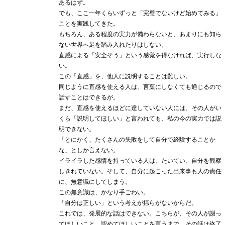
あるはず。
でも、ここ一年くらいずっと「完璧でないけど始めてみる」
ことを実践してきた。
もちろん、ある程度の実力が備わらないと、あまりにも知ら
ない世界へ足を踏み入れたりはしない。
直感による「安全そう」という感覚を得なければ、実行しな
い。
この「直感」を、他人に説明することは難しい。
同じように直感を使える人は、言葉にしなくても通じるので
話すことはできるが。
まだ、直感を使えるほどに達していない人には、その人がい
くら「説明してほしい」と言われても、私の今の実力では説
明できない。
「とにかく、たくさんの失敗をして自分で経験することか
な」としか言えない。
イライラした感情を持っている人は、たいてい、自分を観察
しきれていない。そして、自分に起こった出来事も人の責任
に、無意識にしてしまう。
この無意識は、かなり手ごわい。
「自分は正しい」という考えが揺らがないからだ。
これでは、発展的な話はできない。こちらが、その人が謝っ
てほしいこと、認めてほしいことを言うまで、その話は終了