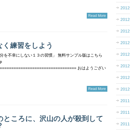
201
Read More
201
201
201
なく練習をしよう
201
分を不幸にしない１３の習慣」 無料サンプル版はこちら
p
201
================================== おはようござい
201
201
Read More
201
201
のところに、沢山の人が殺到して
？
201