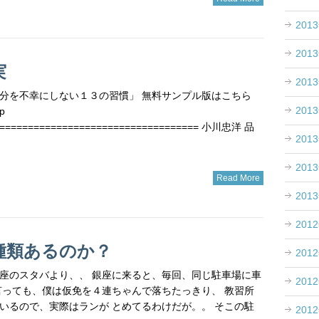
201
201
実
201
分を不幸にしない１３の習慣」 無料サンプル版はこちら
201
p
==================================== 小川忠洋 品
201
201
Read More
201
201
種類あるのか？
201
洋 銀座のスタバより、、 銀座に来ると、毎回、同じ駐車場に車
201
言っても、僕は仮免を４連ちゃんで落ちたっきり、 教習所
いるので、実際はランが とめてるわけだが。。 そこの駐
201