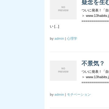
疑念を生
ついに発表！「自
＞ www.13habits.j
=============
い [...]
by
admin
|
心理学
不景気？
ついに発表！「自
＞ www.13habits.j
===============
by
admin
|
モチベーション