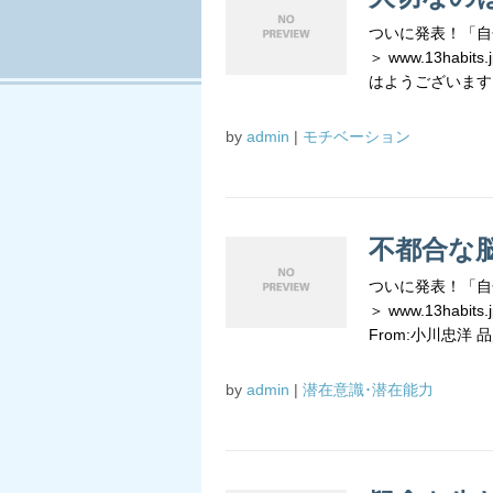
ついに発表！「自
＞ www.13habits
はようございます！ 
by
admin
|
モチベーション
不都合な
ついに発表！「自
＞ www.13habits
From:小川忠洋 品川
by
admin
|
潜在意識･潜在能力