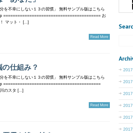
分を不幸にしない１３の習慣」 無料サンプル版はこちら
.jp ========================================= お
マット・ [...]
Sear
Read More
Archi
脳の仕組み？
201
分を不幸にしない１３の習慣」 無料サンプル版はこちら
201
.jp =========================================
のスタ [...]
201
201
Read More
201
201