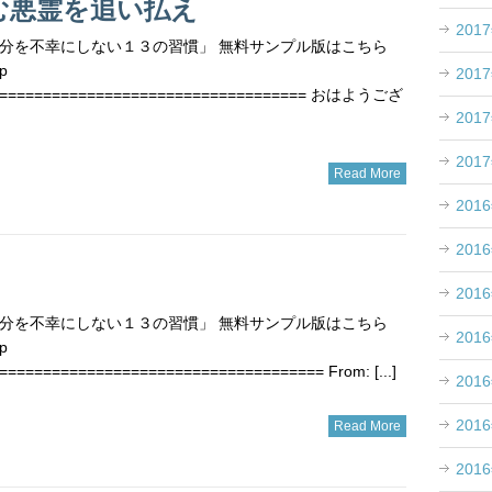
む悪霊を追い払え
201
分を不幸にしない１３の習慣」 無料サンプル版はこちら
p
201
==================================== おはようござ
201
201
Read More
201
201
201
分を不幸にしない１３の習慣」 無料サンプル版はこちら
201
p
==================================== From: [...]
201
201
Read More
201