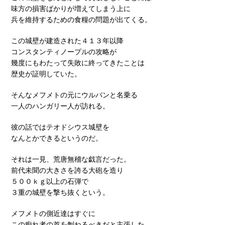
味方の損害ばかりが増えてしまう上に
兵を維持するための食糧の問題が出てくる。
この城壁が建造された４１３年以降
コンスタンティノープルの攻略が
幾度にもわたって失敗に終ってきたことは
歴史が証明していた。
そんなメフメトの元にウルバンと名乗る
一人のハンガリー人が訪れる。
彼の話ではテオドシウス城壁を
なんとかできるというのだ。
それは一見、荒唐無稽な戯言だった。
前代未聞の大きさを誇る大砲を造り
５００ｋｇ以上の石弾で
３重の城壁を撃ち抜くという。
メフメトの側近達はすぐに
この痴れ者の首を刎ねるべきだと主張した。