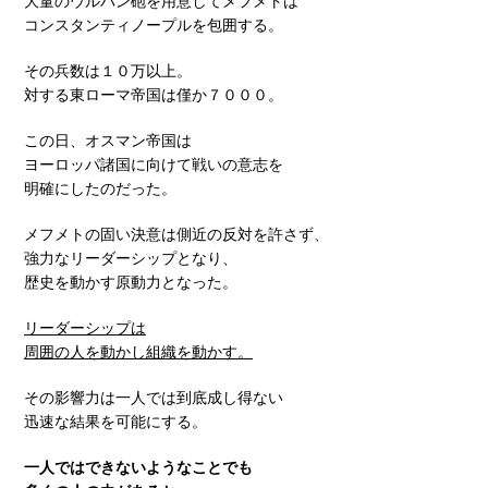
大量のウルバン砲を用意してメフメトは
コンスタンティノープルを包囲する。
その兵数は１０万以上。
対する東ローマ帝国は僅か７０００。
この日、オスマン帝国は
ヨーロッパ諸国に向けて戦いの意志を
明確にしたのだった。
メフメトの固い決意は側近の反対を許さず、
強力なリーダーシップとなり、
歴史を動かす原動力となった。
リーダーシップは
周囲の人を動かし組織を動かす。
その影響力は一人では到底成し得ない
迅速な結果を可能にする。
一人ではできないようなことでも