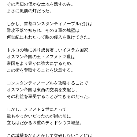
その周辺の僅かな土地を残すのみ。
まさに風前の灯だった。
しかし、首都コンスタンティノープルだけは
難攻不落で知られ、その３重の城壁は
何世紀にもわたって敵の侵入を退けてきた。
トルコの地に興り成長著しいイスラム国家、
オスマン帝国の王・メフメト２世は
帝国をより豊かに強大にするため、
この街を奪取することを決意する。
コンスタンティノープルを攻略することで
オスマン帝国は東西の交易を支配し、
その利益を享受することができるのだった。
しかし、メフメト２世にとって
最もやっかいだったのが街の前に
立ちはだかる３重のテオドシウス城壁。
この城壁をなんとかして突破しないことには