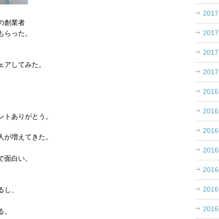
201
の創業者
201
もらった。
201
、
ェアしてみた。
201
201
201
ントありがとう。
201
人が増えてきた。
201
で面白い。
201
201
るし、
201
る。