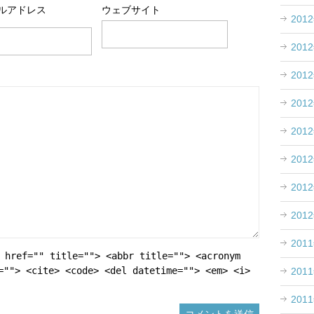
ルアドレス
ウェブサイト
201
201
201
201
201
201
201
201
201
 href="" title=""> <abbr title=""> <acronym
=""> <cite> <code> <del datetime=""> <em> <i>
201
201