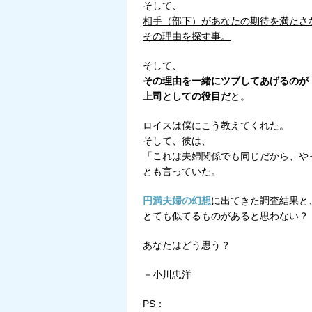
そして、
相手（部下）があなたの期待を満たさ
その理由を探す事。
そして、
その理由を一緒にツブしてあげるのが
上司としての役目だ
と。
ロイスは僕にこう教えてくれた。
そして、彼は、
「これは夫婦関係でも同じだから、や
とも言っていた。
円満夫婦の幻想
に出てきた調査結果と
とても似てるものがあると思わない？
あなたはどう思う？
－小川忠洋
PS：