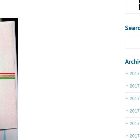
Sear
Archi
201
201
201
201
201
201