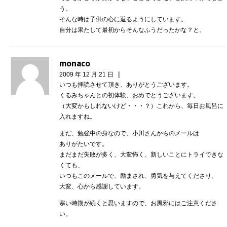
う。
そんな時は子供の心に返るようにしています。
自分は果たして最初からそんなふうだったかな？と。
monaco
|
2009 年 12 月 21 日
いつも拝読させて頂き、ありがとうございます。
くるみちゃんとの初体験、おめでとうございます。
（大変かもしれないけど・・・？）これから、毎日お風呂に
入れますね。
まだ、勉強中の身なので、小川さんからのメールは
ありがたいです。
まだまだ失敗が多く、大変怖く、新しいことにトライできな
くても、
いつもこのメールで、励まされ、勇気を与えてくださり、
大変、心から感謝しています。
寒い時期が続くと思いますので、お風邪にはご注意くださ
い。