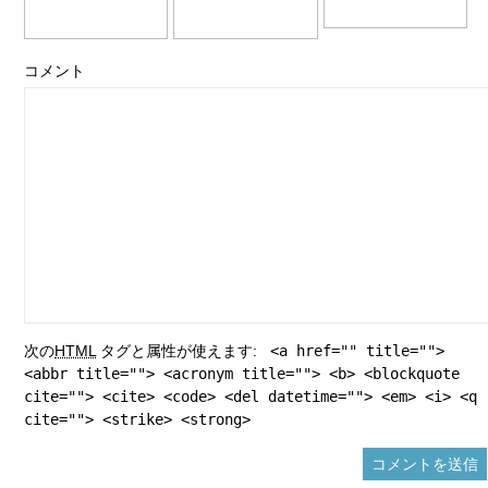
コメント
次の
HTML
タグと属性が使えます:
<a href="" title="">
<abbr title=""> <acronym title=""> <b> <blockquote
cite=""> <cite> <code> <del datetime=""> <em> <i> <q
cite=""> <strike> <strong>