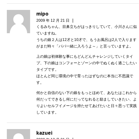
mipo
|
2009 年 12 月 21 日
くるみちゃん、目鼻立ちがはっきりしていて、小川さんに似
ていますね。
うちの娘２人は12才と10才で、もうお風呂は2人で入ります
がまだ時々「パパ一緒に入ろうよ～」と言っていますよ。
上の娘は初体験な事にもどんどんチャレンジしていくタイ
プ、下の娘はコンフォーとゾーンの中でぬくぬく過ごしたい
タイプです。
ほとんど同じ環境の中で育ったはずなのに本当に不思議で
す。
何かと自信のない下の娘をもっとほめて、あなたはこれから
何だってできるし何にだってなれると励ましていきたい、よ
りよいセルフイメージを持たせてあげたいと日々思って実践
しています。
kazuei