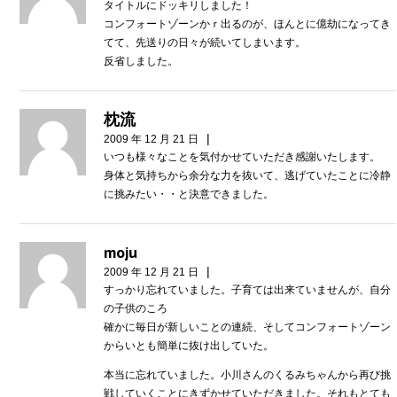
タイトルにドッキリしました！
コンフォートゾーンかｒ出るのが、ほんとに億劫になってき
てて、先送りの日々が続いてしまいます。
反省しました。
枕流
|
2009 年 12 月 21 日
いつも様々なことを気付かせていただき感謝いたします。
身体と気持ちから余分な力を抜いて、逃げていたことに冷静
に挑みたい・・と決意できました。
moju
|
2009 年 12 月 21 日
すっかり忘れていました。子育ては出来ていませんが、自分
の子供のころ
確かに毎日が新しいことの連続、そしてコンフォートゾーン
からいとも簡単に抜け出していた。
本当に忘れていました。小川さんのくるみちゃんから再び挑
戦していくことにきずかせていただきました。それもとても