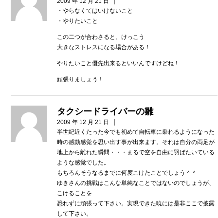
|
2009 年 12 月 21 日
・やらなくてはいけないこと
・やりたいこと
この二つが合わさると、けっこう
大きなストレスになる場合がある！
やりたいこと優先出来るといいんですけどね！
頑張りましょう！
タクシードライバーの雛
|
2009 年 12 月 21 日
半世紀近くたった今でも初めて自転車に乗れるようになった
時の感動感覚を思い出す事が出来ます。それは自分の両足が
地上から離れた瞬間・・・まるで空を自由に羽ばたいている
ような感覚でした。
もちろんそうなるまでに何度こけたことでしょう＾＾
ゆきさんの挑戦はこんな単純なことではないのでしょうが、
こけることを
恐れずに頑張って下さい。実現できた暁には是非ここで披露
して下さい。