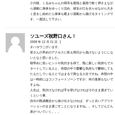
小川様、くるみちゃんの両耳を親指と薬指で軽く押さえなが
ら湯船に身体をゆっくり沈め、彼女が口を尖らせながら大き
く息をし始めたら身体も暖まり湯船から揚げるタイミングで
す。一度試して下さい。
ソユーズ祝野口さん！
|
2009 年 12 月 21 日
オハヨウございます。
皆さんの早めのアクセスに私も明日から負けないようにしな
いとなと思いました。
朝早めに良いヒントや気付きを得て、既に新しい気持ちでス
タートしている人と、布団の中で憂鬱な気持ちで鬱積しても
たもたしている人とではまるで異なる人生ですね。布団の中
は一時的にはコンフォートゾーンですが、何の進展もないで
すよね。
人生は、気付けなければ手を挙げなければそのまま過ぎてい
くという事。
自分の既成概念から抜け出さなければ、ずっと古いアプリケ
ーションのまま過ごすことになりますね。。そしてどんどん
差がついていく。。。