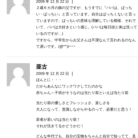
|
2009 年 12 月 22 日
２歳６カ月の娘の父ですが、もうすでに『パパは、ばっち
い・ばっちい』と言っています。自分はばっちくないと言っ
ていますので、ばっちいの意味も理解している模様、それで
いて、パパは大好きという感じ。(パパは毎日頭と体は洗って
いるのですが…)
ですから、中学生からお父さんは不潔なんて言われるのなん
て遅いです。(@^^)/~~~
亜古
|
2009 年 12 月 22 日
ほんとに・・・
だからあんなにワックワクしてたのかな
赤ちゃん～子供がそうなのは当たり前といえば当たり前
当たり前の優しさとフレッシュさ、楽しさを
大人になって、意識しながらやるのって、必要だと思う！
若者が若いのは当たり前！
それが活きてるかどうかだ！
どんな年代でも、自分の宝物をちゃんと自分で知ってて、見