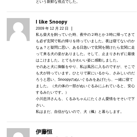
という新鮮な視点でした。
I like Snoopy
|
2009 年 12 月 22 日
私も柴犬を飼っていた時、夜中の２時とか３時に帰ってきて
も必ず玄関で私の帰りを待っていました。夜は寝てないのか
なぁ？と疑問に思い、ある日急いで玄関を開けたら玄関に走
って来る犬の姿がありました。そして、止まりきれずに最後
はこけました。とてもかわいい姿に感動しました。
そのあと犬に御飯をやり、私は風呂に入るのですが、そこで
も犬が待っています。ひとりで家にいるから、さみしいのだ
ろうと思い、Snoopyのぬいぐるみをあげたら、一緒に寝て
ました。（犬の体の一部がぬいぐるみにふれていると、安心
するみたいです。）
小川忠洋さんも、くるみちゃんにたくさん愛情をそそいで下
さい。
私はまだ、自信がないので、犬（楓）と暮らします。
伊藤恒