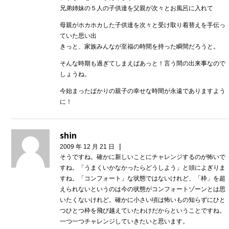
兄弟姉妹の５人の子供達を父親が次々とお風呂に入れて
母親がホカホカした子供達を次々と受け取り着替えを手伝っ
ていた思い出
きっと、家族みんなが至福の時間を持った瞬間だろうと。
そんな時期も過ぎてしまえばあっと！言う間の出来事なので
しょうね。
今始まったばかりの親子の幸せな時間が永遠でありますよう
に！
shin
|
2009 年 12 月 21 日
そうですね。確かに新しいことにチャレンジするのが怖いで
すね。「うまくいかなかったらどうしよう」と頭によぎりま
すね。「コンフォート」な状態ではないけれど、「枠」を超
えられないというのは今の状態がコンフォートゾーンとは思
いたくないけれど。確かに小さい頃は怖いもの知らずにひと
つひとつ枠を飛び越えていたわけだからということですね。
一つ一つチャレンジしていきたいと思います。