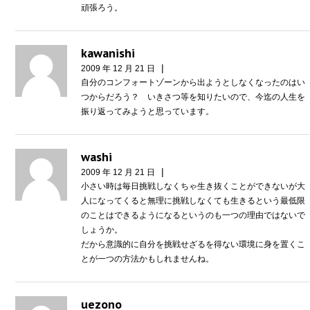
頑張ろう。
kawanishi
|
2009 年 12 月 21 日
自分のコンフォートゾーンから出ようとしなくなったのはい
つからだろう？ いきさつ等を知りたいので、今迄の人生を
振り返ってみようと思っています。
washi
|
2009 年 12 月 21 日
小さい時は毎日挑戦しなくちゃ生き抜くことができないが大
人になってくると無理に挑戦しなくても生きるという最低限
のことはできるようになるというのも一つの理由ではないで
しょうか。
だから意識的に自分を挑戦せざるを得ない環境に身を置くこ
とが一つの方法かもしれませんね。
uezono