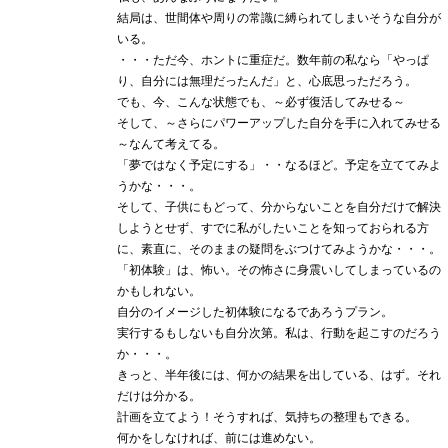
結局は、世間体や周りの常識に縛られてしまいそうな自分が
いる。
・・・ただ今、ホントに重症だ。数年前の私なら「やっぱ
り、自分には無理だったんだ」と、心底思っただろう。
でも、今、こんな状態でも、～必ず復活してみせる～
そして、～さらにパワーアップした自分を手に入れてみせる
～なんて考えてる。
「夢ではなく予定にする」・・なるほど。予定を立ててみよ
うかな・・・。
そして、子供にもどって、分からないことを自分だけで解決
しようとせず、すでに私がしたいことを知っておられる方
に、素直に、そのままの疑問をぶつけてみようかな・・・。
「初体験」は、怖い。その怖さに身震いしてしまっているの
かもしれない。
自分のイメージした初体験になるであろうプラン。
実行するもしないも自分次第。私は、行動を起こすのだろう
か・・・。
きっと、半年後には、何かの結果を出している、はず。それ
だけは分かる。
計画を立てよう！そうすれば、気持ちの整理もできる。
何かをしなければ、前には進めない。