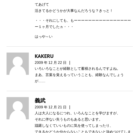
てあげて
活きてるかどうかが大事なんだろうな？きっと！
・・・それにしても、もーーーーーーーーーーーーーーーー
ー１ヶ月でしたヵ・・・
はっや～い
KAKERU
|
2009 年 12 月 22 日
いろいろなことが経験として蓄積されるんですよね。
まあ、言葉を覚えるっていうことも、経験なんでしょう
が……
義武
|
2009 年 12 月 21 日
人は大人になるにつれ、いろんなことを学びますが、
それに伴ない失うものもあると思います。
躊躇しなくていいものに気を使ってしまったり、
できるかどうか分からないこともできないと決めつけてしま