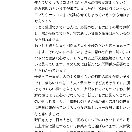
生きていくうちにゴミ箱にたくさんの情報が溜まっていく、
最近忘却力という本が出ていましたが、私達は時にいらない
アプリケーションまで起動させてしまっているのかも知れま
せん＞＞＞
うまく整理できている人は、必要のないものはその場で判断
し、端から捨てていき、常に新しい容量を確保出来ているの
かも知れません。
わたしも親とは違う別次元の人生を歩みたいと常日頃思って
います。それなのに出来ていません。恐れや自信（能力）の
なさなど臆病な心から。もうこれ以上不完全燃焼はしたくな
いと思っています。そのためには新たな人間関係が必要なこ
ともわかっています。
子供って一日が大人の１０倍くらいの時間の感覚が長いそう
です。彼らの１年は、大人の数年分？ほどあるそうです。脳
はそのくらい慣れと言うものに支配されていくのですね。新
鮮に感じようと心がけなくては、新しいものは見えてこない
のかもしれません。子供時代の何処か遥か遠くの理想の世界
に無限に繋がっていけるような感覚をもう一度思い出したい
なと思いました！
野口さんは、日本人として初めてロシアのロケットで５ヶ月
以上宇宙に滞在するという偉業を成し遂げられます。未体験