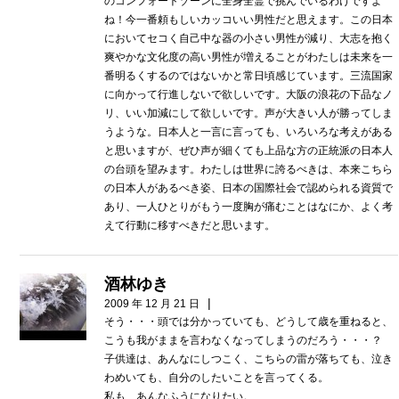
のコンフォートゾーンに全身全霊で挑んでいるわけですよ
ね！今一番頼もしいカッコいい男性だと思えます。この日本
においてセコく自己中な器の小さい男性が減り、大志を抱く
爽やかな文化度の高い男性が増えることがわたしは未来を一
番明るくするのではないかと常日頃感じています。三流国家
に向かって行進しないで欲しいです。大阪の浪花の下品なノ
リ、いい加減にして欲しいです。声が大きい人が勝ってしま
うような。日本人と一言に言っても、いろいろな考えがある
と思いますが、ぜひ声が細くても上品な方の正統派の日本人
の台頭を望みます。わたしは世界に誇るべきは、本来こちら
の日本人があるべき姿、日本の国際社会で認められる資質で
あり、一人ひとりがもう一度胸が痛むことはなにか、よく考
えて行動に移すべきだと思います。
酒林ゆき
|
2009 年 12 月 21 日
そう・・・頭では分かっていても、どうして歳を重ねると、
こうも我がままを言わなくなってしまうのだろう・・・？
子供達は、あんなにしつこく、こちらの雷が落ちても、泣き
わめいても、自分のしたいことを言ってくる。
私も、あんなふうになりたい。