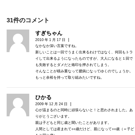
31件のコメント
すぎちゃん
|
2010 年 1 月 17 日
なかなか深い言葉ですね。
新しいことは一回でうまく出来るわけではなく、何回もトラ
イして出来るようになったものですが、大人になると１回で
も失敗するとダメだと烙印を押されてしまう。
そんなことが積み重なって臆病になってゆくのでしょうか。
もっと余裕を持って取り組みたいですね。
ひかる
|
2009 年 12 月 24 日
心が温まるのと同時に頑張らないと！と思わされました。あ
りがとうございます。
親は子どもと同じ歳と聞いたことがあります。
人間としては産まれて○○歳だけど、親になって○○歳（＝子ど