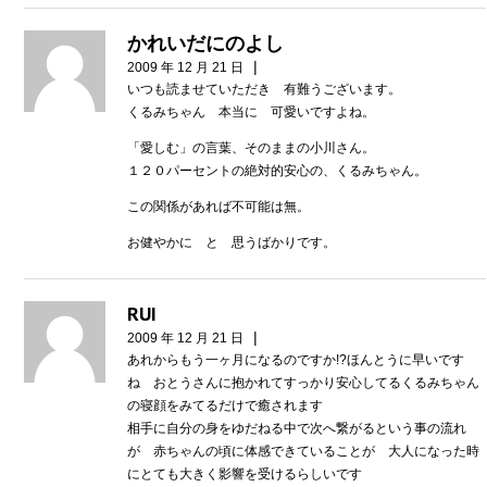
かれいだにのよし
|
2009 年 12 月 21 日
いつも読ませていただき 有難うございます。
くるみちゃん 本当に 可愛いですよね。
「愛しむ」の言葉、そのままの小川さん。
１２０パーセントの絶対的安心の、くるみちゃん。
この関係があれば不可能は無。
お健やかに と 思うばかりです。
RUI
|
2009 年 12 月 21 日
あれからもう一ヶ月になるのですか!?ほんとうに早いです
ね おとうさんに抱かれてすっかり安心してるくるみちゃん
の寝顔をみてるだけで癒されます
相手に自分の身をゆだねる中で次へ繋がるという事の流れ
が 赤ちゃんの頃に体感できていることが 大人になった時
にとても大きく影響を受けるらしいです