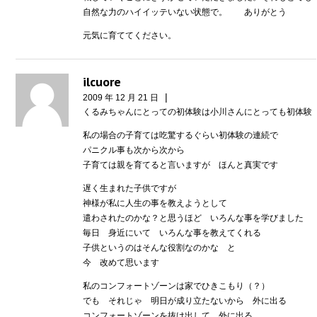
自然な力のハイイッテいない状態で。 ありがとう
元気に育ててください。
ilcuore
|
2009 年 12 月 21 日
くるみちゃんにとっての初体験は小川さんにとっても初体験
私の場合の子育ては吃驚するぐらい初体験の連続で
パニクル事も次から次から
子育ては親を育てると言いますが ほんと真実です
遅く生まれた子供ですが
神様が私に人生の事を教えようとして
遣わされたのかな？と思うほど いろんな事を学びました
毎日 身近にいて いろんな事を教えてくれる
子供というのはそんな役割なのかな と
今 改めて思います
私のコンフォートゾーンは家でひきこもり（？）
でも それじゃ 明日が成り立たないから 外に出る
コンフォートゾーンを抜け出して 外に出る