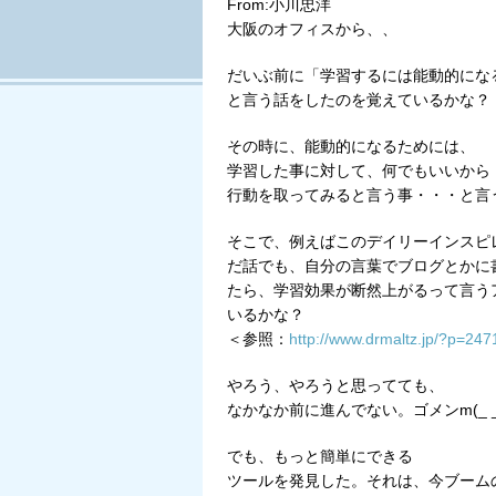
From:小川忠洋
大阪のオフィスから、、
だいぶ前に「学習するには能動的にな
と言う話をしたのを覚えているかな？
その時に、能動的になるためには、
学習した事に対して、何でもいいから
行動を取ってみると言う事・・・と言
そこで、例えばこのデイリーインスピ
だ話でも、自分の言葉でブログとかに
たら、学習効果が断然上がるって言う
いるかな？
＜参照：
http://www.drmaltz.jp/?p=247
やろう、やろうと思ってても、
なかなか前に進んでない。ゴメンm(_ _
でも、もっと簡単にできる
ツールを発見した。それは、今ブーム