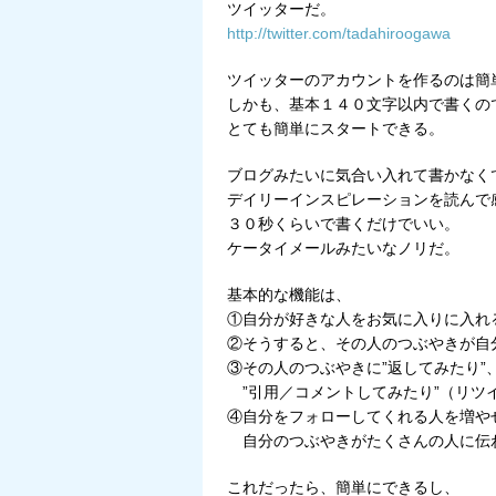
ツイッターだ。
http://twitter.com/tadahiroogawa
ツイッターのアカウントを作るのは簡
しかも、基本１４０文字以内で書くの
とても簡単にスタートできる。
ブログみたいに気合い入れて書かなく
デイリーインスピレーションを読んで
３０秒くらいで書くだけでいい。
ケータイメールみたいなノリだ。
基本的な機能は、
①自分が好きな人をお気に入りに入れ
②そうすると、その人のつぶやきが自
③その人のつぶやきに”返してみたり”、
”引用／コメントしてみたり”（リツ
④自分をフォローしてくれる人を増や
自分のつぶやきがたくさんの人に伝
これだったら、簡単にできるし、