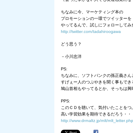
ちなみに今、マーケティング本の
プロモーションの一環でツイッターを
やってるんで、試しにフォローしてみ
http://twitter.com/tadahiroogawa
どう思う？
－小川忠洋
PS:
ちなみに、ソフトバンクの孫正義さん
すげぇー人のつぶやきを聞く事もでき
鳩山首相もやってるとか、そっちは興
PPS:
このＣＤを聴いて、気付いたことをつ
高い学習効果を期待できるだろう・・
http://www.drmaltz.jp/mlt/mlt_lette