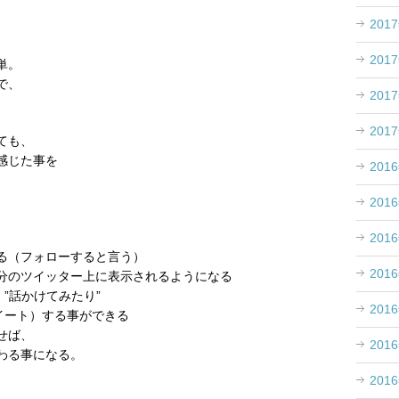
201
201
単。
で、
201
201
ても、
感じた事を
201
201
201
る（フォローすると言う）
201
分のツイッター上に表示されるようになる
”話かけてみたり”
201
イート）する事ができる
せば、
201
わる事になる。
201