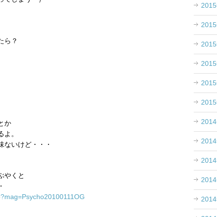
201
201
たら？
201
201
201
201
201
とか
るよ。
201
味ないけど・・・
201
ぶやくと
201
・
r.php?mag=Psycho20100111OG
201