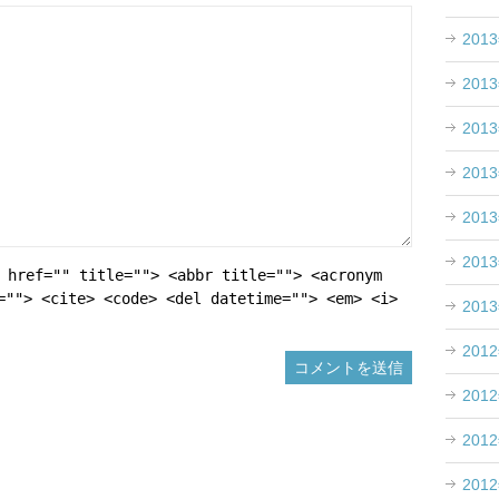
201
201
201
201
201
201
 href="" title=""> <abbr title=""> <acronym
=""> <cite> <code> <del datetime=""> <em> <i>
201
201
201
201
201