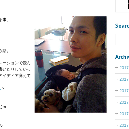
る事」
Sear
う話。
Archi
レーションで読ん
201
書いたりしていっ
アイディア覚えて
201
1
＞
201
201
)m
201
の
201