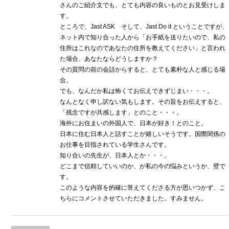
さんのご紹介文でも、とても内容の良いものとお見受けしま
す。
ところで、Jast ASK そして、Jast Do it ということですが、
ネット内で知り合った人から「お手紙を送りたいので、私の
住所はこれなのであなたの住所を教えてください」と言われ
た場合、あなたならどうしますか？
その質問の前の会話からすると、とても素朴な人と感じる場
合。
でも、なんだか私は怖くてお伝えできずじまい・・・。
なんとなく申し訳ない気もします。その旨をお伝えすると、
「残念ですが共感します」とのこと・・・。
海外にお住まいの外国人で、日本が好き！とのこと。
日本に住む日本人と話すことが嬉しいそうです。国際関係の
お仕事を目指されている学生さんです。
知り合いの先生が、日本人とか・・・。
どこまで信頼していいのか、が私の今の悩みというか、壁で
す。
このような内容を的確に答えてくださる方が思いつかず、こ
ちらにコメントさせていただきました。すみません。