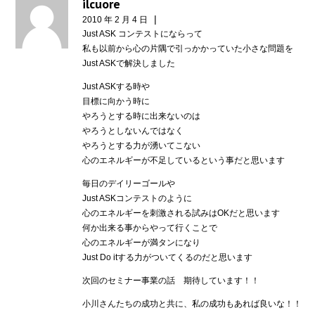
ilcuore
|
2010 年 2 月 4 日
Just ASK コンテストにならって
私も以前から心の片隅で引っかかっていた小さな問題を
Just ASKで解決しました
Just ASKする時や
目標に向かう時に
やろうとする時に出来ないのは
やろうとしないんではなく
やろうとする力が湧いてこない
心のエネルギーが不足しているという事だと思います
毎日のデイリーゴールや
Just ASKコンテストのように
心のエネルギーを刺激される試みはOKだと思います
何か出来る事からやって行くことで
心のエネルギーが満タンになり
Just Do itする力がついてくるのだと思います
次回のセミナー事業の話 期待しています！！
小川さんたちの成功と共に、私の成功もあれば良いな！！