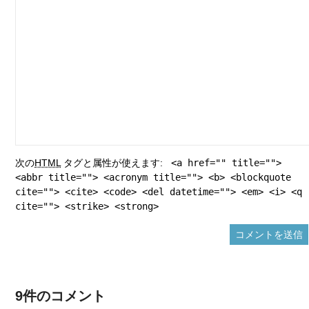
次の
HTML
タグと属性が使えます:
<a href="" title="">
<abbr title=""> <acronym title=""> <b> <blockquote
cite=""> <cite> <code> <del datetime=""> <em> <i> <q
cite=""> <strike> <strong>
9件のコメント