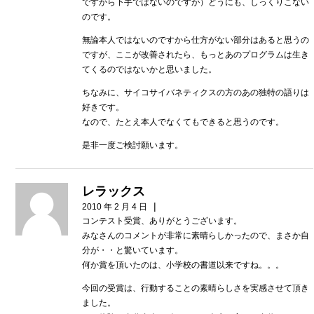
ですから下手ではないのですが）どうにも、しっくりこない
のです。
無論本人ではないのですから仕方がない部分はあると思うの
ですが、ここが改善されたら、もっとあのプログラムは生き
てくるのではないかと思いました。
ちなみに、サイコサイバネティクスの方のあの独特の語りは
好きです。
なので、たとえ本人でなくてもできると思うのです。
是非一度ご検討願います。
レラックス
|
2010 年 2 月 4 日
コンテスト受賞、ありがとうございます。
みなさんのコメントが非常に素晴らしかったので、まさか自
分が・・と驚いています。
何か賞を頂いたのは、小学校の書道以来ですね。。。
今回の受賞は、行動することの素晴らしさを実感させて頂き
ました。