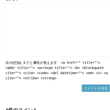
次の
HTML
タグと属性が使えます:
<a href="" title="">
<abbr title=""> <acronym title=""> <b> <blockquote
cite=""> <cite> <code> <del datetime=""> <em> <i> <q
cite=""> <strike> <strong>