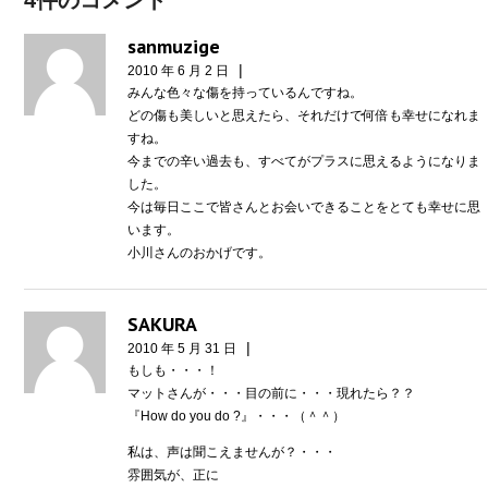
4件のコメント
sanmuzige
|
2010 年 6 月 2 日
みんな色々な傷を持っているんですね。
どの傷も美しいと思えたら、それだけで何倍も幸せになれま
すね。
今までの辛い過去も、すべてがプラスに思えるようになりま
した。
今は毎日ここで皆さんとお会いできることをとても幸せに思
います。
小川さんのおかげです。
SAKURA
|
2010 年 5 月 31 日
もしも・・・！
マットさんが・・・目の前に・・・現れたら？？
『How do you do ?』・・・（＾＾）
私は、声は聞こえませんが？・・・
雰囲気が、正に