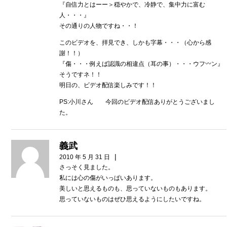
『自信力とはーー＞穏やかで、冷静で、集中力に富む
人・・・』
その通りの人物ですね・・！
このビデオを、拝見でき、しかも字幕・・・（心から感
謝！！）
『傷・・・例えば認識の相違点（耳の事）・・・ウフ〰ン』
そうですネ！！
明日の、ビデオ配信楽しみです！！
PS:小川さん 今回のビデオ配信ありがとうございまし
た。
義武
|
2010 年 5 月 31 日
さっそく見ました。
私には心の傷がいっぱいあります。
美しいと思えるものも、思っていないものもあります。
思っていないものはぜひ思えるようにしたいですね。