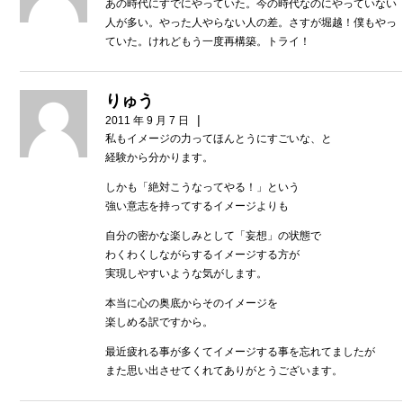
あの時代にすでにやっていた。今の時代なのにやっていない
人が多い。やった人やらない人の差。さすが堀越！僕もやっ
ていた。けれどもう一度再構築。トライ！
りゅう
|
2011 年 9 月 7 日
私もイメージの力ってほんとうにすごいな、と
経験から分かります。
しかも「絶対こうなってやる！」という
強い意志を持ってするイメージよりも
自分の密かな楽しみとして「妄想」の状態で
わくわくしながらするイメージする方が
実現しやすいような気がします。
本当に心の奥底からそのイメージを
楽しめる訳ですから。
最近疲れる事が多くてイメージする事を忘れてましたが
また思い出させてくれてありがとうございます。