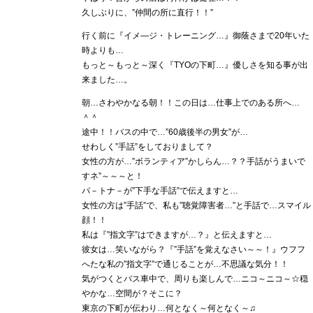
久しぶりに、”仲間の所に直行！！”
行く前に『イメ―ジ・トレーニング…』御蔭さまで20年いた
時よりも…
もっと～もっと～深く『TYOの下町…』優しさを知る事が出
来ました…。
朝…さわやかなる朝！！この日は…仕事上でのある所へ…
＾＾
途中！！バスの中で…”60歳後半の男女”が…
せわしく”手話”をしておりまして？
女性の方が…”ボランティア”かしらん…？？手話がうまいで
すネ”～～～と！
パ－トナ－が”下手な手話”で伝えますと…
女性の方は”手話”で、私も”聴覚障害者…”と手話で…スマイル
顔！！
私は『”指文字”はできますが…？』と伝えますと…
彼女は…笑いながら？『”手話”を覚えなさい～～！』ウフフ
へたな私の”指文字”で通じることが…不思議な気分！！
気がつくとバス車中で、周りも楽しんで…ニコ～ニコ～☆穏
やかな…空間が？そこに？
東京の下町が伝わり…何となく～何となく～♫