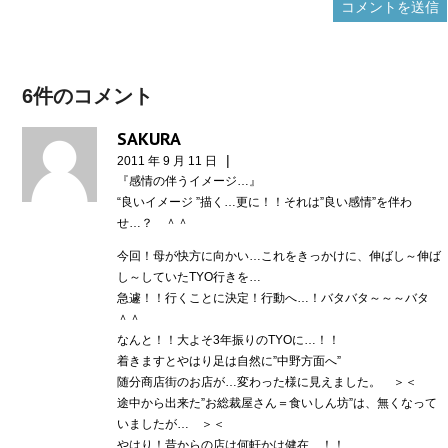
6件のコメント
SAKURA
|
2011 年 9 月 11 日
『感情の伴うイメージ…』
“良いイメージ ”描く…更に！！それは”良い感情”を伴わ
せ…？ ＾＾
今回！母が快方に向かい…これをきっかけに、伸ばし～伸ば
し～していたTYO行きを…
急遽！！行くことに決定！行動へ…！バタバタ～～～バタ
＾＾
なんと！！大よそ3年振りのTYOに…！！
着きますとやはり足は自然に”中野方面へ”
随分商店街のお店が…変わった様に見えました。 ＞＜
途中から出来た”お総裁屋さん＝食いしん坊”は、無くなって
いましたが… ＞＜
やはり！昔からの店は何軒かは健在…！！