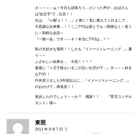
さ～～～～ぁ！今日も頑張ろう…といった声が…おばさん
は”絵文字”で…伝言！！
次は、『○○駅ョ！！…』と更に！私に教えてくれまして…
不思議な出来事…！！ここTYOは誰とでも～関係なく～直ぐ
に～気軽な会話～
『一期一会』です～～ネ！本当にTYOは…＾＾
私の大好きな場所！！しかも『イメージトレーニング…』通
り～～
ふさわしい結果を… 今回！！＾＾
最後に『☆王子様もいるこの広いを空の下…』大～～～好き
なTYO ！
FUK戻りました3年前以上に…『イメージトレーニング…』
のおかげで…再発見！！
進歩したのでしょう～～か？ 感謝！！ 『育児コンサル
タント』様へ
東照
|
2011 年 9 月 7 日