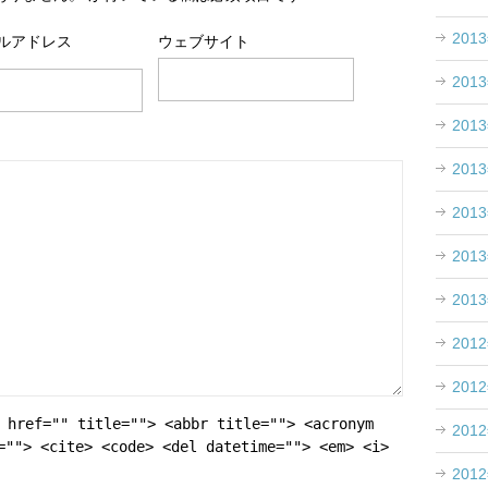
201
ルアドレス
ウェブサイト
201
201
201
201
201
201
201
201
 href="" title=""> <abbr title=""> <acronym
201
=""> <cite> <code> <del datetime=""> <em> <i>
201