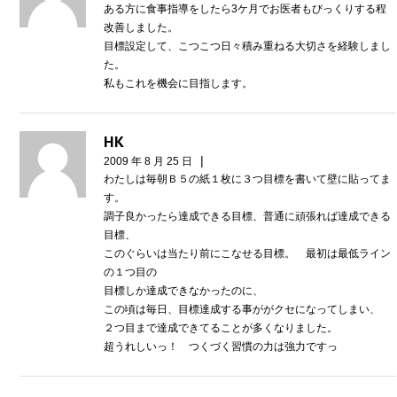
ある方に食事指導をしたら3ケ月でお医者もびっくりする程
改善しました。
目標設定して、こつこつ日々積み重ねる大切さを経験しまし
た。
私もこれを機会に目指します。
HK
|
2009 年 8 月 25 日
わたしは毎朝Ｂ５の紙１枚に３つ目標を書いて壁に貼ってま
す。
調子良かったら達成できる目標、普通に頑張れば達成できる
目標、
このぐらいは当たり前にこなせる目標。 最初は最低ライン
の１つ目の
目標しか達成できなかったのに、
この頃は毎日、目標達成する事ががクセになってしまい、
２つ目まで達成できてることが多くなりました。
超うれしいっ！ つくづく習慣の力は強力ですっ