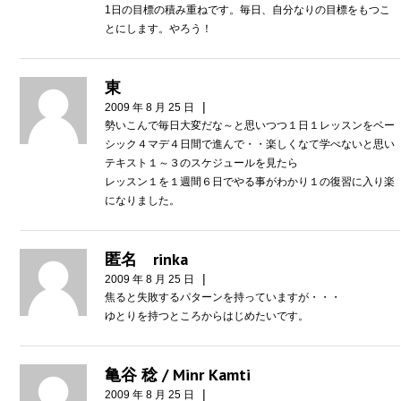
1日の目標の積み重ねです。毎日、自分なりの目標をもつこ
とにします。やろう！
東
|
2009 年 8 月 25 日
勢いこんで毎日大変だな～と思いつつ１日１レッスンをベー
シック４マデ４日間で進んで・・楽しくなて学べないと思い
テキスト１～３のスケジュールを見たら
レッスン１を１週間６日でやる事がわかり１の復習に入り楽
になりました。
匿名 rinka
|
2009 年 8 月 25 日
焦ると失敗するパターンを持っていますが・・・
ゆとりを持つところからはじめたいです。
亀谷 稔 / Minr Kamti
|
2009 年 8 月 25 日