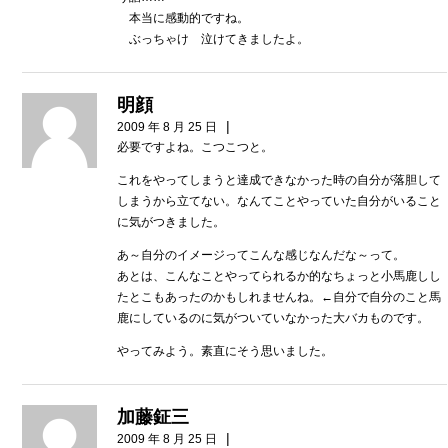
本当に感動的ですね。
ぶっちゃけ 泣けてきましたよ。
明顔
|
2009 年 8 月 25 日
必要ですよね。こつこつと。
これをやってしまうと達成できなかった時の自分が落胆して
しまうから立てない。なんてことやっていた自分がいること
に気がつきました。
あ～自分のイメージってこんな感じなんだな～って。
あとは、こんなことやってられるか的なちょっと小馬鹿しし
たとこもあったのかもしれませんね。←自分で自分のこと馬
鹿にしているのに気がついていなかった大バカものです。
やってみよう。素直にそう思いました。
加藤鉦三
|
2009 年 8 月 25 日