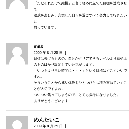
「ただそれだけで結構」と言う軽めに立てた目標を達成させ
て
達成を楽しみ、充実した日々を過ごすべく努力して行きたい
と
思っています。
milk
|
2009 年 8 月 25 日
目標は掲げるものの、自分がクリアできるレベルより結構上
のものばかり設定していた気がします。
「いつもより早い時間に・・・」という目標はすごくいいで
すね。
そういうことから成功体験をひとつひとつ積み重ねていくこ
とが大切ですよね。
ついつい焦ってしまうので、とても参考になりました。
ありがとうございます！
めんたいこ
|
2009 年 8 月 25 日