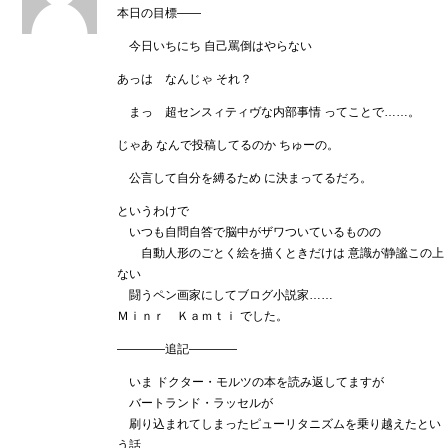
本日の目標――
今日いちにち 自己罵倒はやらない
あっは なんじゃ それ？
まっ 超センスィティヴな内部事情 ってことで……。
じゃあ なんで投稿してるのか ちゅーの。
公言して自分を縛るため に決まってるだろ。
というわけで
いつも自問自答で脳中がザワついているものの
自動人形のごとく絵を描くときだけは 意識が静謐この上
ない
闘うペン画家にしてブログ小説家……
Ｍｉｎｒ Ｋａｍｔｉ でした。
――――追記――――
いま ドクター・モルツの本を読み返してますが
バートランド・ラッセルが
刷り込まれてしまったピューリタニズムを乗り越えたとい
う話……