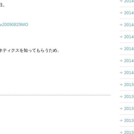
201
日。
201
ycho20090829MO
201
201
201
ネティクスを知ってもらうため、
201
201
201
201
201
201
201