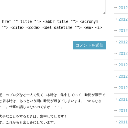
201
201
 href="" title=""> <abbr title=""> <acronym
=""> <cite> <code> <del datetime=""> <em> <i>
201
201
201
201
201
201
朝このブログなど一人で見ている時は、集中していて、時間が濃密で
201
と居る時は、あっという間に時間が過ぎてしまいます。ごめんなさ
・・。仕事の話じゃないのですが・・・。
201
大事なことをするときは、集中してします！
201
す。これからも楽しみにしています。