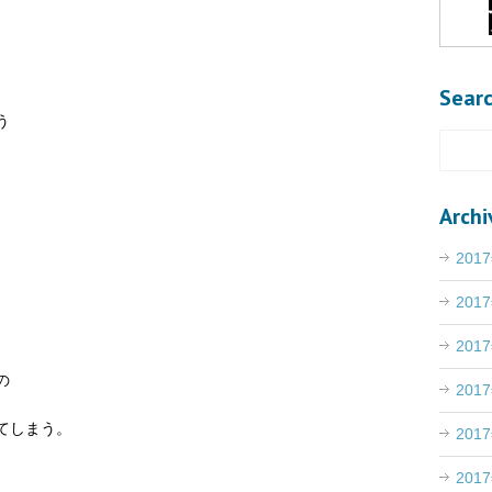
Sear
う
Archi
201
201
201
の
201
てしまう。
201
201