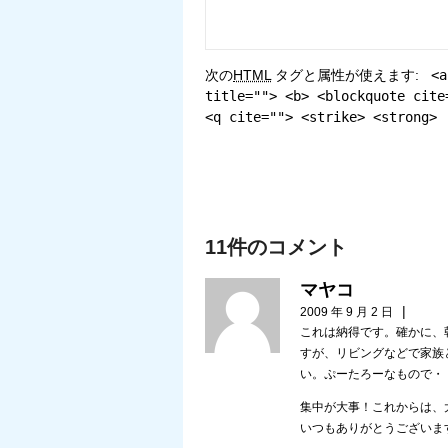
次の
HTML
タグと属性が使えます:
<a
title=""> <b> <blockquote cite
<q cite=""> <strike> <strong>
11件のコメント
マヤコ
|
2009 年 9 月 2 日
これは納得です。確かに、
すが、リビングなどで家族
い。ぷーたろーなもので・
集中が大事！これからは、
いつもありがとうございま