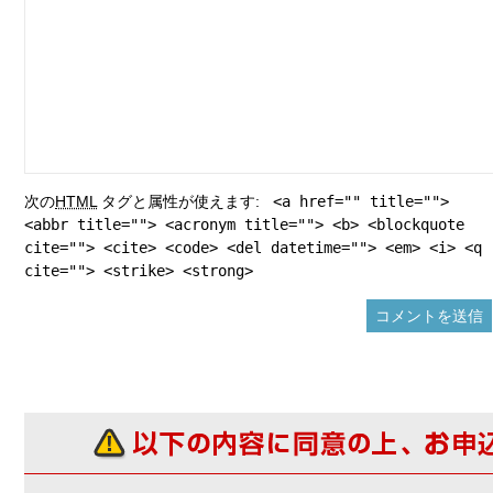
次の
HTML
タグと属性が使えます:
<a href="" title="">
<abbr title=""> <acronym title=""> <b> <blockquote
cite=""> <cite> <code> <del datetime=""> <em> <i> <q
cite=""> <strike> <strong>