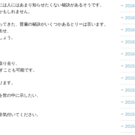
には人にはあまり知らせたくない秘訣があるそうです。
201
かもしれません。
201
ってきた、普遍の秘訣がいくつかあるとリーは言います。
201
出せ、
しょう。
201
、
201
取り去り、
201
出すことも可能です。
201
ります。
201
を世の中に示したい、
201
201
非気付いてください。
201