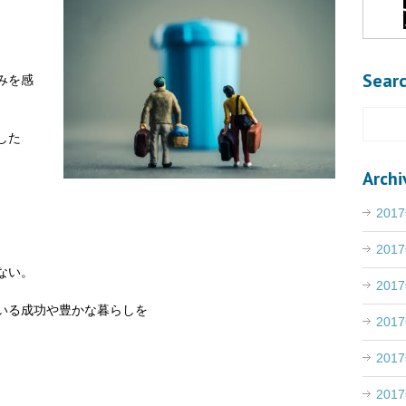
Sear
みを感
した
Archi
201
201
ない。
201
いる成功や豊かな暮らしを
201
。
201
201