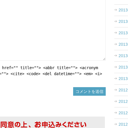
201
201
201
201
201
201
 href="" title=""> <abbr title=""> <acronym
=""> <cite> <code> <del datetime=""> <em> <i>
201
201
201
201
201