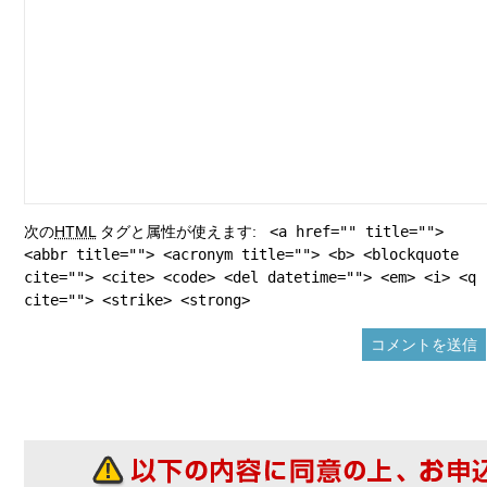
次の
HTML
タグと属性が使えます:
<a href="" title="">
<abbr title=""> <acronym title=""> <b> <blockquote
cite=""> <cite> <code> <del datetime=""> <em> <i> <q
cite=""> <strike> <strong>