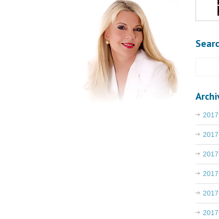
Sear
Archi
201
201
201
201
201
201