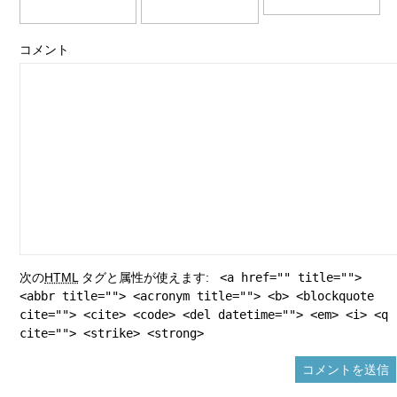
コメント
次の
HTML
タグと属性が使えます:
<a href="" title="">
<abbr title=""> <acronym title=""> <b> <blockquote
cite=""> <cite> <code> <del datetime=""> <em> <i> <q
cite=""> <strike> <strong>