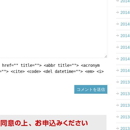
201
201
201
201
201
201
 href="" title=""> <abbr title=""> <acronym
201
=""> <cite> <code> <del datetime=""> <em> <i>
201
201
201
201
201