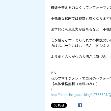
機嫌を整える力なくしてパフォーマン
不機嫌な状態では視野も狭くなります
医学的にも免疫力が落ちるなど、不機
心を揺らがず・とらわれずの機嫌のい
力はスポーツにはもちろん、ビジネス
より多くの人が心の大切さに気づき、
P.S.
セルフマネジメントで自分のパフォー
【本体価格無料（送料のみ）】
↓
http://directlink.jp/tracking/af/36869