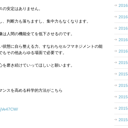
201
スの安定はありません。
201
し、判断力も落ちますし、集中力もなくなります。
201
嫌は人間の機能全てを低下させるのです。
201
い状態に自ら整える力、すなわちセルフマネジメントの能
201
でもその他あらゆる場面で必要です。
201
心を磨き続けていってほしいと願います。
201
201
マンスを高める科学的方法がこちら
201
201
1/QjVe47CW/
201