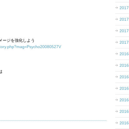
201
201
201
メージを強化しよう
201
a_story.php?mag=Psycho20080527V
201
201
は
201
201
201
201
201