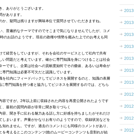
き、ありがとうございます。
201
問があります。
のか、疑問は残りますが興味本位で質問させていただきますね。
201
い、普遍的なテーマですのでそこまで気になりませんでしたが、コメ
201
年当時のお話のようです。現在の政権や情勢を鑑みた上でのお考えも同
201
けて経営をしていますが、それを会社のサービスとして社内で共有
201
しい問題だと考えています。確かに専門知識を身につけることは社会
ターですし、企業は社会への貢献度如何でその価値、あるいは寿命が
201
に専門知識は必要不可欠だと認識しています。
識を社内にフィードバックしてビジネスを展開するのと、知識の表層
201
、既に専門知識を持つ者と協力してビジネスを展開するのでは、どちら
201
内容ですが。2年以上前に収録された内容を再度公開されたようです
201
く、最初の質問内容が非常に聞き取りづらく
内容、聞き手に伝わる魅力ある話し方に好感を持ちましたがそれだけ
201
てしまいます。声量がかなりお有りのようですので、収録状況などを
も知れません。ですが、過去のコメントにも同様のコメントがあり、
201
とを考えるとこのコンテンツ(他のムービーコンテンツも音割れが結