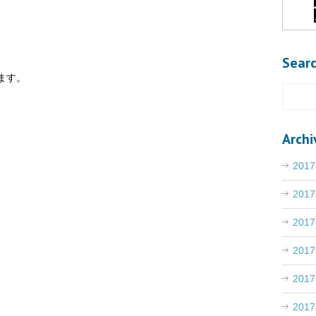
Sear
ます。
。
Archi
201
201
201
201
201
201