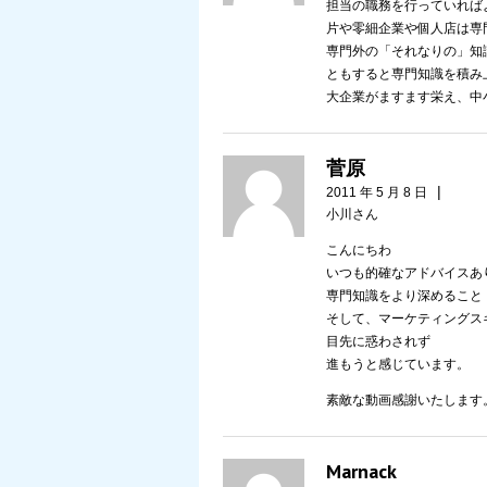
担当の職務を行っていれば
片や零細企業や個人店は専
専門外の「それなりの」知
ともすると専門知識を積み
大企業がますます栄え、中
菅原
|
2011 年 5 月 8 日
小川さん
こんにちわ
いつも的確なアドバイスあ
専門知識をより深めること
そして、マーケティングス
目先に惑わされず
進もうと感じています。
素敵な動画感謝いたします
Marnack