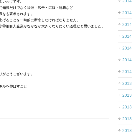
201
よいわけです。
門知識だけでなく経理・広告・広報・総務など
201
識をも要求されます。
上げることを一時的に断念しなければなりません。
201
小零細個人企業がなかなか大きくなりにくい道理だと思いました。
201
201
201
201
りがとうございます。
201
キルを伸ばすこと
201
201
。
201
201