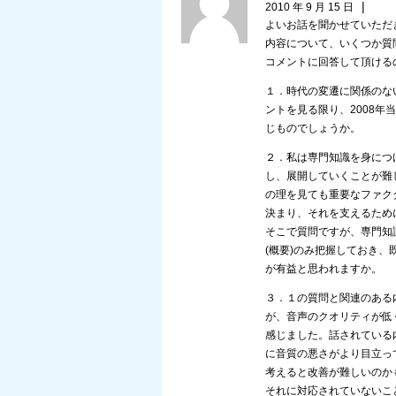
|
2010 年 9 月 15 日
よいお話を聞かせていただ
内容について、いくつか質
コメントに回答して頂ける
１．時代の変遷に関係のな
ントを見る限り、2008
じものでしょうか。
２．私は専門知識を身につ
し、展開していくことが難
の理を見ても重要なファク
決まり、それを支えるため
そこで質問ですが、専門知
(概要)のみ把握しておき
が有益と思われますか。
３．１の質問と関連のある
が、音声のクオリティが低
感じました。話されている
に音質の悪さがより目立っ
考えると改善が難しいのか
それに対応されていないこ