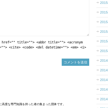
201
201
201
201
201
 href="" title=""> <abbr title=""> <acronym
=""> <cite> <code> <del datetime=""> <em> <i>
201
201
201
201
201
201
に高度な専門知識を持った者の集まった団体です。