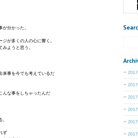
Sear
事が分かった。
ージが多くの人の心に響く。
てみようと思う。
Archi
201
出来事を今でも考えているだ
201
こんな事をしちゃったんだ
201
201
る。
201
れず
201