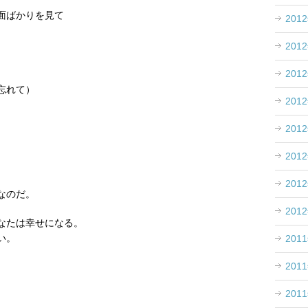
面ばかりを見て
201
。
201
201
忘れて）
201
。
201
201
。
201
なのだ。
201
なたは幸せになる。
い。
201
201
201