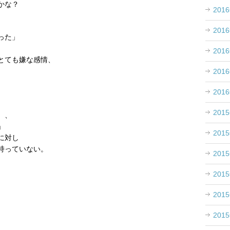
かな？
201
201
った」
201
とても嫌な感情、
201
201
201
、、
」
201
に対し
持っていない。
201
201
201
201