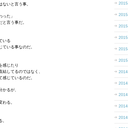
201
はないと言う事。
201
わった」
だと言う事だ。
201
201
ている
じている事なのだ。
201
201
を感じたり
直結してるのではなく、
201
て感じているのだ。
201
分かるが、
201
変わる。
201
201
る。