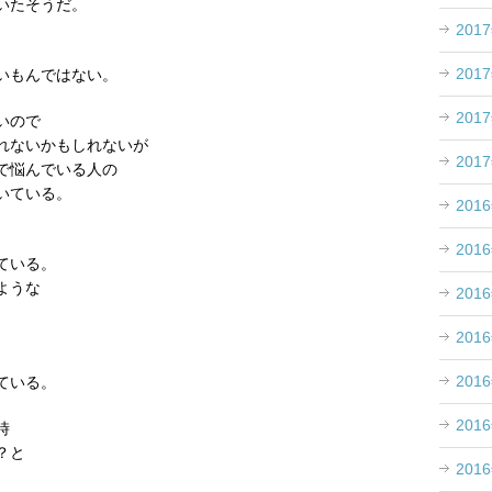
いたそうだ。
201
201
いもんではない。
201
いので
れないかもしれないが
201
で悩んでいる人の
いている。
201
201
ている。
ような
201
201
201
ている。
201
時
？と
201