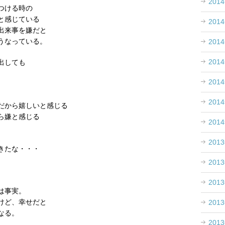
201
つける時の
と感じている
201
出来事を嫌だと
うなっている。
201
201
出しても
。
201
201
だから嬉しいと感じる
ら嫌と感じる
201
201
きたな・・・
201
201
は事実。
けど、幸せだと
201
なる。
201