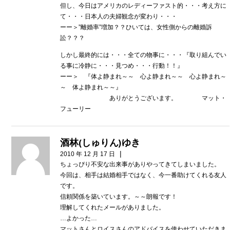
但し、今日はアメリカのレディーファスト的・・・考え方に
て・・・日本人の夫婦観念が変わり・・・
ーー＞”離婚率”増加？？ひいては、女性側からの離婚訴
訟？？？
しかし最終的には・・・全ての物事に・・・『取り組んでい
る事に冷静に・・・見つめ・・・行動！！』
ーー＞ 『体よ静まれ～～ 心よ静まれ～～ 心よ静まれ～
～ 体よ静まれ～～』
ありがとうございます。 マット・
フューリー
酒林(しゅりん)ゆき
|
2010 年 12 月 17 日
ちょっぴり不安な出来事がありやってきてしまいました。
今回は、相手は結婚相手ではなく、今一番助けてくれる友人
です。
信頼関係を築いています。～～朗報です！
理解してくれたメールがありました。
…よかった…
マットさんとロイスさんのアドバイスを使わせていただきま