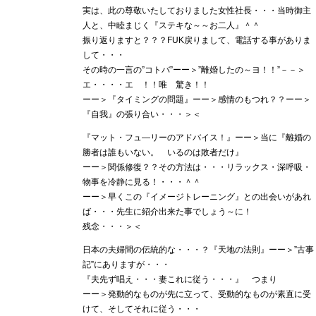
実は、此の尊敬いたしておりました女性社長・・・当時御主
人と、中睦まじく『ステキな～～お二人』＾＾
振り返りますと？？？FUK戻りまして、電話する事がありま
して・・・
その時の一言の”コトバ”ーー＞”離婚したの～ヨ！！”－－＞
エ・・・・エ ！！唯 驚き！！
ーー＞『タイミングの問題』ーー＞感情のもつれ？？ーー＞
『自我』の張り合い・・・＞＜
『マット・フュ―リーのアドバイス！』ーー＞当に『離婚の
勝者は誰もいない。 いるのは敗者だけ』
ーー＞関係修復？？その方法は・・・リラックス・深呼吸・
物事を冷静に見る！・・・＾＾
ーー＞早くこの『イメージトレーニング』との出会いがあれ
ば・・・先生に紹介出来た事でしょう～に！
残念・・・＞＜
日本の夫婦間の伝統的な・・・？『天地の法則』ーー＞”古事
記”にありますが・・・
『夫先ず唱え・・・妻これに従う・・・』 つまり
ーー＞発動的なものが先に立って、受動的なものが素直に受
けて、そしてそれに従う・・・