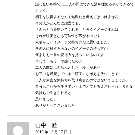
話し合いを持てば,二人の間にできた溝を埋める事ができるで
しょう。
相手を説得するなんて無理だと考えてはいけません。
その人がどんなに頑固でも、
「きっと心を開いてくれる」と強くイメージすれば、
それが現実となる可能性が広がるのです。
素晴らしいイメージの持ち方だと思いました。
その人に対するあなたのイメージの持ち方が、
何よりも一番の説得力を持っているのです
そして、もう一つ感じたのは、
二人の間にはきちんとした「愛」があり
お互いを邪魔している「頑固」な考えを放つことで
二人が素直な気持ちを取り戻せたのではないでしょうか。
自分もこれから生きていく上でとても考えさせられ、素直な
気持ちで生きられると
思いました。
ありがとうございました
山中 匠
|
2010 年 12 月 17 日