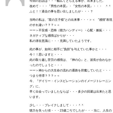
今回のお話は・・・幅広くとらえる事が、出来ました。
改めて・・・『男性の本質』・『女性の本質』・・・ ＾＾
ふと！！過去の事を思い出しましたが・・・？
当時の私は、”星の王子様”との出来事・・・＞＜ ”感情”表現
のすれ違い？？？＞＜
ーー＞不安感・恐怖（聴力ハンディー）・心配・嫉妬・・・
ネガティブな感情ばかりが・・・
私の潜在意識に・・・充満していたようです。
此の事が、如何に相手に”負担”を与えていた事かと・・・
今！！思いますと・・・
此の取り越し苦労の感情は、『神の心』と、波長が合わなか
ったのでしょうと・・・
ーー＞神からの大生命の流れの通路を邪魔していたと・・・
つまり停滞？？？＞＜
今、『デイリー・インスピレーションのイメージトレーニン
グ』に、
早く出会っていましたならば・・・多少の回避は出来たと思
います。
少し・・・ブレイクしまして・・・＾＾
聴力を失った頃・・・23歳ごろでしたが・・・当に、人生の