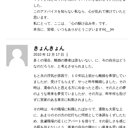
した。
このアドバイスを知らない私なら、心が乱れて挫けていたと
思います。
私にとって、ここは、「心の駆け込み寺」です。
本当に、皆様、いつもありがとうございますm(__)m
きょんきょん
|
2010 年 12 月 17 日
多くの場合、離婚の勝者は誰もいない。に、今の自分はどう
なのだろうか、と考えさせられました。
もと夫の浮気が原因で、１０年以上前から離婚を希望してい
ましたが、受けてもらえず、やっと昨年離婚しました。その
時は、運命の人と思える方に出会ったと思い、その人との夢
のような将来を夢見ていましたが、その方は、昨年何も告げ
ずに実家のある東京に転勤されました。
その時は、今の職場に転職したばかりで、通勤も大変な上
に、あまりのその方の仕打ちに愕然として体調をくずしたた
め、急遽職場の近くにアパートを借りて、その寂しさを感じ
る暇を与えないよう、将来の自分の輝かしい将来を思い描き