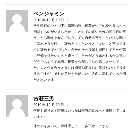
ベンジャミン
|
2010 年 12 月 19 日
学生時代のひとつ下に喧嘩の強い後輩がいて他校の番もぶっ
飛ばすものがいましたが、こわもての多い自分の同世代の言
うことも聞きませんでした。でも自分の言うことだけは聞い
て暴れそうな時に「辞めろ！」というと「はい」と言ってす
ぐに辞めるほどでした。自分のその後輩を威圧して自分が高
い評価を得たいものと違って、自分がどう思われるかは別に
どうでもよくて本当に後輩を心配してしか話しませんでし
た。人と付き合うときには損得勘定なしに気持ちだけで接す
るのですが、それが意外と自然にいい方向に流れていった例
だと思います。
古荘三男
|
2010 年 12 月 19 日
何度も繰り返す喧嘩はいつかは本当の別れへと発展してしま
います。
体の力を抜いて、深呼吸して、一歩下がってから……