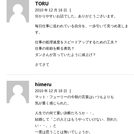
TORU
|
2010 年 12 月 16 日
分かりやすいお話でした。ありがとうございます。
毎日仕事に追われている自分を、一歩引いて見つめ直しま
す。
仕事の処理速度をスピードアップするための工夫？
仕事の依頼を断る勇気？
ダンさんが言っていたように値上げ？
さてさて
himeru
|
2010 年 12 月 16 日
マット・フューリーの今朝の言葉はいつもよりも
気が重く感じられた。
人生での何て重い決断だろうか・・。
結婚して「この人とはもうやっていけない、別れた
い・・。」と
一度は思うことは無いでしょうか。