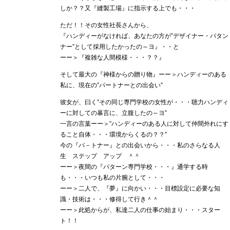
しか？？又『縫製工場』に指示する上でも・・・
ただ！！その女性社長さんから、
『ハンディーがなければ、あなたの方が”デザイナー・パタン
ナー”として採用したかったの～ヨ』・・と
ーー＞『複雑な人間模様・・・？？』
そして最大の『神様からの贈り物』ーー＞ハンディーのある
私に、現在の”パートナーとの出会い”
彼女が、曰く”その同じ専門学校の女性が・・・聴力ハンディ
ーに対しての暴言に、立腹したの～ヨ”
一言の言葉ーー＞”ハンディーのある人に対して仲間外れにす
ること自体・・・環境からくるの？？”
今の『パ－トナー』との出会いから・・・私のさらなる人
生 ステップ アップ ＾＾
ーー＞夜間の『パターン専門学校・・・』通学する時
も・・・いつも私の片腕として・・・
ーー＞二人で、『夢』に向かい・・・目標設定に必要な知
識・技術は・・・修得して行き＾＾
ーー＞此処からが、私達二人の仕事の始まり・・・スター
ト！！