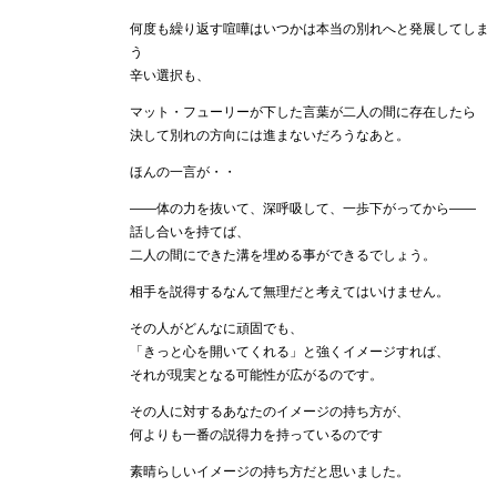
何度も繰り返す喧嘩はいつかは本当の別れへと発展してしま
う
辛い選択も、
マット・フューリーが下した言葉が二人の間に存在したら
決して別れの方向には進まないだろうなあと。
ほんの一言が・・
――体の力を抜いて、深呼吸して、一歩下がってから――
話し合いを持てば、
二人の間にできた溝を埋める事ができるでしょう。
相手を説得するなんて無理だと考えてはいけません。
その人がどんなに頑固でも、
「きっと心を開いてくれる」と強くイメージすれば、
それが現実となる可能性が広がるのです。
その人に対するあなたのイメージの持ち方が、
何よりも一番の説得力を持っているのです
素晴らしいイメージの持ち方だと思いました。