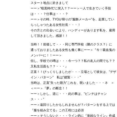
スタート地点に於きまして
ーー＞”暗黒時代”に突入？？ーー＞一人で生きていく手段
は・・・？仕事は・・・？
ーー＞その時、TYOが帰りの”服飾メーカー”を、起業してい
らっしゃつたある女性社長・・・！
その方との出会いにより、ハンディーがあります私を、雇用
して頂きました。感謝！！
当時！！前後して・・・同じ専門学校（隣のクラス？）に
通っておりましたある女性も働く事にーー＞『今！吸血鬼の
メンバーに！！ーー＞
但し、学校での噂は・・・今一つ？？私の友人の間でも？？
又私生活面も？？・・・』
正直！！びっくりしましたが・・・立場として彼女は、”デザ
イン・パターン” 私は”縫製・・・”
当時は、正直”失った聴力”これを、呪いました・・・ネ ＞
＜ーー＞『夢』の断念！！
ーー＞しかし、逆に・・・此の事は、”ピンチはチャン
ス・・・”
ーー＞遠回りしたかもしれませんが？パターンをする上では
『服を組み立てる』この工程には必須
ーー＞そうしないと・・・ライン的に『単純なライン』作成