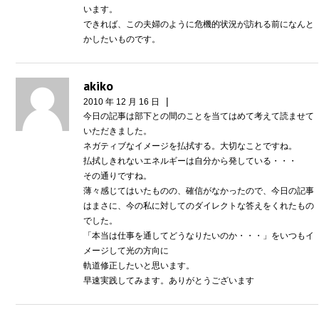
います。
できれば、この夫婦のように危機的状況が訪れる前になんと
かしたいものです。
akiko
|
2010 年 12 月 16 日
今日の記事は部下との間のことを当てはめて考えて読ませて
いただきました。
ネガティブなイメージを払拭する。大切なことですね。
払拭しきれないエネルギーは自分から発している・・・
その通りですね。
薄々感じてはいたものの、確信がなかったので、今日の記事
はまさに、今の私に対してのダイレクトな答えをくれたもの
でした。
「本当は仕事を通してどうなりたいのか・・・」をいつもイ
メージして光の方向に
軌道修正したいと思います。
早速実践してみます。ありがとうございます