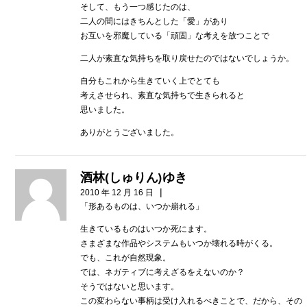
そして、もう一つ感じたのは、
二人の間にはきちんとした「愛」があり
お互いを邪魔している「頑固」な考えを放つことで
二人が素直な気持ちを取り戻せたのではないでしょうか。
自分もこれから生きていく上でとても
考えさせられ、素直な気持ちで生きられると
思いました。
ありがとうございました。
酒林(しゅりん)ゆき
|
2010 年 12 月 16 日
「形あるものは、いつか崩れる」
生きているものはいつか死にます。
さまざまな作品やシステムもいつか壊れる時がくる。
でも、これが自然現象。
では、ネガティブに考えざるをえないのか？
そうではないと思います。
この変わらない事柄は受け入れるべきことで、だから、その