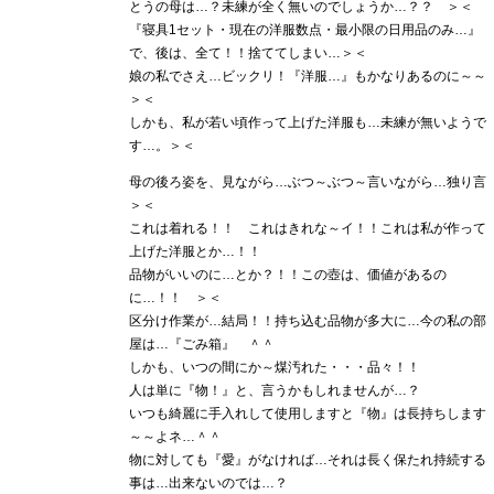
とうの母は…？未練が全く無いのでしょうか…？？ ＞＜
『寝具1セット・現在の洋服数点・最小限の日用品のみ…』
で、後は、全て！！捨ててしまい…＞＜
娘の私でさえ…ビックリ！『洋服…』もかなりあるのに～～
＞＜
しかも、私が若い頃作って上げた洋服も…未練が無いようで
す…。＞＜
母の後ろ姿を、見ながら…ぶつ～ぶつ～言いながら…独り言
＞＜
これは着れる！！ これはきれな～イ！！これは私が作って
上げた洋服とか…！！
品物がいいのに…とか？！！この壺は、価値があるの
に…！！ ＞＜
区分け作業が…結局！！持ち込む品物が多大に…今の私の部
屋は…『ごみ箱』 ＾＾
しかも、いつの間にか～煤汚れた・・・品々！！
人は単に『物！』と、言うかもしれませんが…？
いつも綺麗に手入れして使用しますと『物』は長持ちします
～～よネ…＾＾
物に対しても『愛』がなければ…それは長く保たれ持続する
事は…出来ないのでは…？