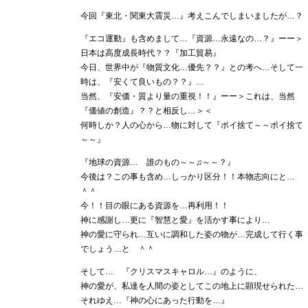
今回『東北・関東大震災…』考えこんでしまいましたが…？
『エコ運動』も含めまして…『資源…永遠なの…？』ーー＞
日本は高度成長時代？？『加工貿易』
今日、世界中が『物質文化…優先？？』との考へ…そして一
時は、『安くて良いもの？？』…
当然、『安価・質より量の重視！！』ーー＞これは、当然
『価値の創造』？？と相反し…＞＜
何時しか？人の心から…物に対して『ポイ捨て～～ポイ捨て
～～』
『地球の資源… 誰のもの～～♫～～？』
今後は？この事も含め…しっかり区分！！本物志向にと…
＾＾
今！！目の眼にある資源を…再利用！！
神に感謝し…更に『智慧と愛』を活かす事により…
神の愛に守られ…互いに調和した姿の物が…完成して行く事
でしょう…と ＾＾
そして… 『クリスマスキャロル…』のように、
神の愛が、私達を人間の姿としてこの地上に顕現せられた…
それゆえ…『神の心にあった行動を…』