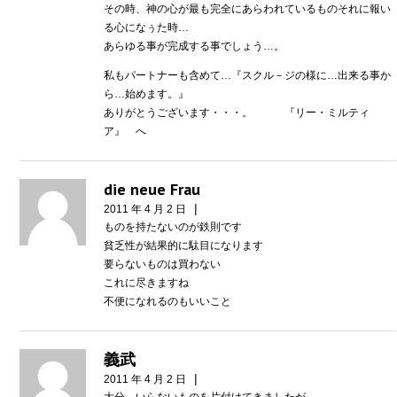
その時、神の心が最も完全にあらわれているものそれに報い
る心になぅた時…
あらゆる事が完成する事でしょう…。
私もパートナーも含めて…『スクル－ジの様に…出来る事か
ら…始めます。』
ありがとうございます・・・。 『リー・ミルティ
ア』 へ
die neue Frau
|
2011 年 4 月 2 日
ものを持たないのが鉄則です
貧乏性が結果的に駄目になります
要らないものは買わない
これに尽きますね
不便になれるのもいいこと
義武
|
2011 年 4 月 2 日
大分、いらないものを片付けてきましたが、