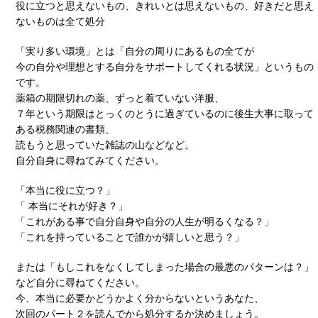
役に立つと思えないもの、きれいとは思えないもの、好きだと思え
ないものは全て処分
「実り多い環境」とは「自分の周りにあるもの全てが
今の自分や理想とする自分をサポートしてくれる状況」というもの
です。
薬箱の期限切れの薬、ずっと着ていない洋服、
７年という期限はとっくのとうに過ぎているのに後生大事に取って
ある税務関連の書類、
読もうと思っていた雑誌の山などなど。
自分自身に尋ねてみてください。
「本当に役に立つ？」
「 本当にそれが好き？」
「これがある事で自分自身や自分の人生が明るくなる？」
「これを持っていることで誰かが嬉しいと思う？」
または「もしこれをなくしてしまった場合の最悪のパターンは？」
など自分に尋ねてください。
今、本当に必要かどうかよく分からないというあなた、
次回のパート２を読んでから処分するか決めましょう。