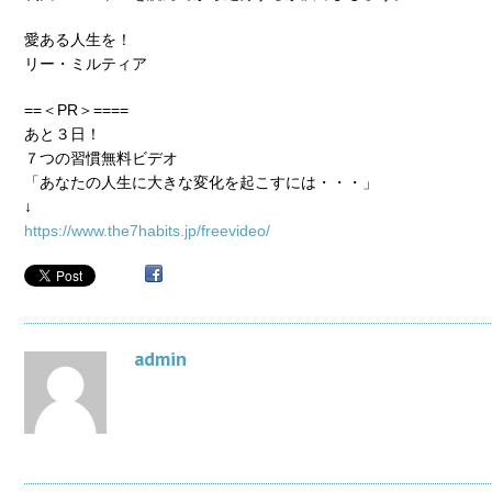
愛ある人生を！
リー・ミルティア
==＜PR＞====
あと３日！
７つの習慣無料ビデオ
「あなたの人生に大きな変化を起こすには・・・」
↓
https://www.the7habits.jp/freevideo/
admin