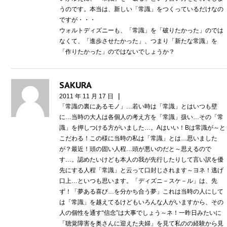
うのです。本当は、新しい「常識」をつくっているだけなの
ですが・・・
ウォルトディズニーも、「常識」を「破りたかった」のでは
なくて、「進歩させたかった」、つまり「新たな常識」を
「作りたかった」のではないでしょうか？
SAKURA
|
2011 年 11 月 17 日
「常識の裏にあるモノ」…若い時は「常識」とはいつも壁
に…当時の大人は各個人の考え方を「常識」扱い…その「常
識」を押しつける方がいました…。Aはいい！Bは常識が～と
こだわる！この様に当時の私は「常識」とは…思いました
が？最近！頭の固い人程…頭が悪いのだと～思えるので
す…。認めたいけども本人の我が先行したりして言い訳を優
先にする人程「常識」と云って口封じされます～ヨネ！逃げ
口上…といつも思います。「ディズニ－スケ－ル」は、先
ず！「夢ある喜び…を分かち合う夢」これは当時の人にして
は「常識」を越えてるけどもいろんな人がいますから、その
人の個性を通す“信念”は大事でしょう～ネ！一昨日みたいに
「聴覚障害を奥さんに迎えた夫婦」を見て私のの経験から見