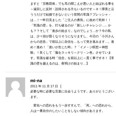
ますと「宗教団体」でも耳の聞こえが悪い人と結ばれる事を
～遠回しに反対・説得される方もいるのです～ネ！障害と云
ううだけで結婚できないという世間の常識？プレッシャ－
は…！一昨日見ました「ご主人の勇気」に改めて乾杯！！
「常識の壁」を、打ち破るのが「新しいチャレンジ…」か
も？？そして「進歩の始まり」なのでしょう…か？今の私
は、少々頭が固くなりそうになりますし、今日の「小川さん
からの忠告」で前以上に自信を…もって突き進みます…。進
め！進め！「迷いが生じた時」？「イメ－ジ瞑想＝神想
観」！良くして「脳をスッキリ～クリ－ン色」させていま
す。常識を破る時「信念」を前以上に～貫く事ですネ！【常
識の壁を越えるのは、夜明けの始まり…】
mi-na
|
2011 年 11 月 17 日
必要な時に必要な言葉に出会うようです。ありがとうござい
ます。
変化への恐れをもう一歩すすんで、「死」への恐れから、
人は一番自分のしたいことをしない傾向があります。