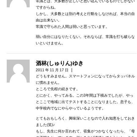
常識とは、大多数が正しいと思い込んでいるものでしかない
ですからね。
しかし、大多数とは別の考えと行動をしなければ、本当の自
由は出来ない。
常識で守られた人間は弱いと思っています。
弱い自分にはなりたくない。それならば、常識を打ち破らな
いといけません。
酒林(しゅりん)ゆき
|
2011 年 11 月 17 日
どうもすみません。スマートフォンになってからタッパネル
に慣れません。
ところで先程の続きです。
とにかく、やってみる。この3年間は下積みでしたが、やっ
とここで地域に出てテストすることになりました。息子も、
中学校内でなにやらやっているようです。
とてもおもしろく、興味深いことなので入れ知恵をしておき
ました(笑)♪
もし、先生に何か言われて、収集がつかなくなったら、「母