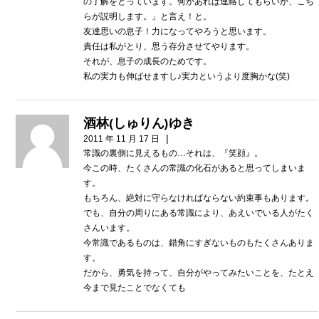
の了解をとっています。何かあれば連絡してもらいか、こち
らが説明します。」と言え！と。
友達思いの息子！力になってやろうと思います。
責任は私がとり、思う存分させてやります。
それが、息子の成長のためです。
私の実力も伸ばせますし♪実力というより度胸かな(笑)
酒林(しゅりん)ゆき
|
2011 年 11 月 17 日
常識の裏側に見えるもの…それは、『笑顔』。
今この時、たくさんの常識の化石があると思ってしまいま
す。
もちろん、絶対に守らなければならない約束事もあります。
でも、自分の周りにある常識により、あえいでいる人がたく
さんいます。
今常識であるものは、錯角にすぎないものもたくさんありま
す。
だから、勇気を持って、自分がやってみたいことを、たとえ
今まで見たことでなくても