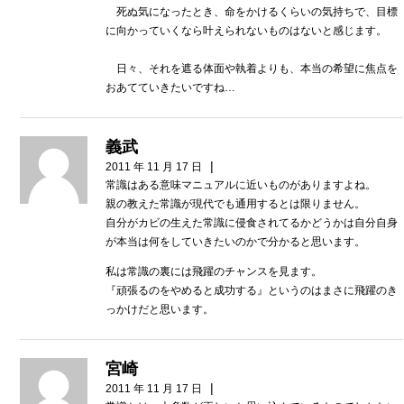
死ぬ気になったとき、命をかけるくらいの気持ちで、目標
に向かっていくなら叶えられないものはないと感じます。
日々、それを遮る体面や執着よりも、本当の希望に焦点を
おあてていきたいですね…
義武
|
2011 年 11 月 17 日
常識はある意味マニュアルに近いものがありますよね。
親の教えた常識が現代でも通用するとは限りません。
自分がカビの生えた常識に侵食されてるかどうかは自分自身
が本当は何をしていきたいのかで分かると思います。
私は常識の裏には飛躍のチャンスを見ます。
『頑張るのをやめると成功する』というのはまさに飛躍のき
っかけだと思います。
宮崎
|
2011 年 11 月 17 日