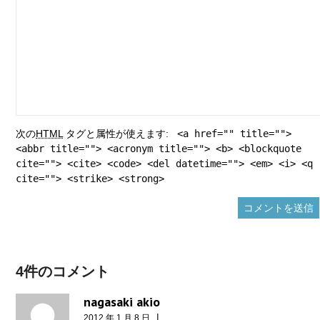
次の
HTML
タグと属性が使えます:
<a href="" title="">
<abbr title=""> <acronym title=""> <b> <blockquote
cite=""> <cite> <code> <del datetime=""> <em> <i> <q
cite=""> <strike> <strong>
4件のコメント
nagasaki akio
|
2012 年 1 月 8 日