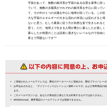
宇宙があって、無数の銀河系が宇宙のある位置を基準に回っ
ていて、無数の太陽系がそれぞれの銀河系を中心に回ってい
て、その中の１つの太陽を中心に地球が回っている。この壮
大な宇宙のエネルギーの大きな流れの本流には従わざると得
ないと思う。むしろ素直に従う方が自然な姿で生きられると
思う。だだ、地球上で生きる人間が豊かに暮らしたか貧しく
暮らしたか程度のことは誤差に過ぎないレベルなので自由に
変えて問題ないです^^
ご登録されたメールアドレスは、弊社のデータベースに登録され、弊社プライバシーポ
お申込みされると、「デイリーインスピレーション無料メルマガ」および有料商品の紹
ます。
このメールマガジンは、あなたの英会話上達などをお約束するものではありません。
MSN(Hotmail)、携帯電話のメールアドレスでは登録できません。