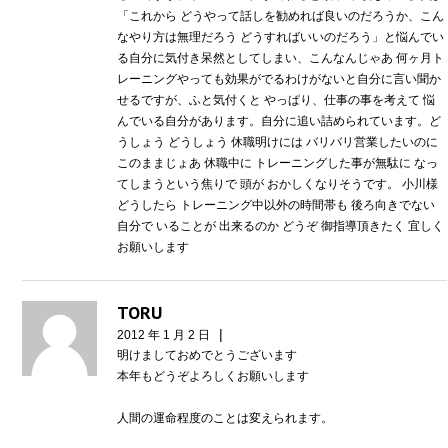
「これから どうやって話しを勧めれば良いのだろうか、こん
なやり方は無理だろう どうすればいいのだろう」と悩んでい
る自分に気付き呆然としてしまい、こんなんじゃあ 何ヶ月ト
レーニングやっても効果がでるわけがないと自分に言い聞か
せるですが、ふと気付くと やっぱり、仕事の事を考えて 悩
んでいる自分があります。自分に追い詰められています。ど
うしょう どうしょう 休職明けには バリバリ営業したいのに
このままじょあ 休職中に トレーニングした事が無駄に なっ
てしまうという焦りで 頭が おかしくなりそうです。 小川様
どうしたら トレーニング中以外の時間帯も 後ろ向きでない
自分で いることが 出来るのか どうぞ 御指導頂きたく 宜しく
お願いします
TORU
|
2012 年 1 月 2 日
明けましておめでとうございます
本年もどうぞよろしくお願いします
人間の運命程度のことは変えられます。