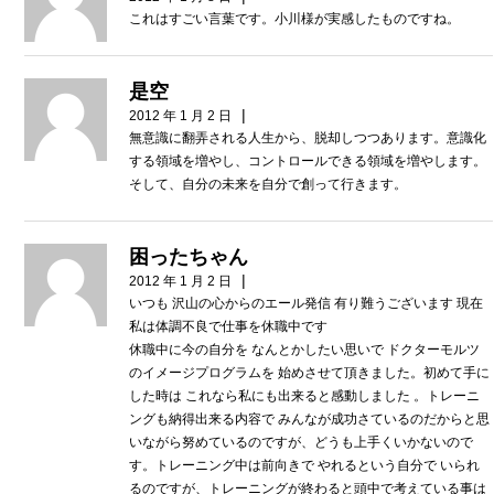
これはすごい言葉です。小川様が実感したものですね。
是空
|
2012 年 1 月 2 日
無意識に翻弄される人生から、脱却しつつあります。意識化
する領域を増やし、コントロールできる領域を増やします。
そして、自分の未来を自分で創って行きます。
困ったちゃん
|
2012 年 1 月 2 日
いつも 沢山の心からのエール発信 有り難うございます 現在
私は体調不良で仕事を休職中です
休職中に今の自分を なんとかしたい思いで ドクターモルツ
のイメージプログラムを 始めさせて頂きました。初めて手に
した時は これなら私にも出来ると感動しました 。トレーニ
ングも納得出来る内容で みんなが成功さているのだからと思
いながら努めているのですが、どうも上手くいかないので
す。トレーニング中は前向きで やれるという自分で いられ
るのですが、トレーニングが終わると頭中で考えている事は