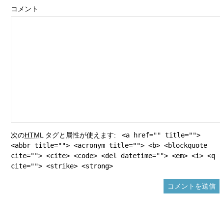
コメント
次の
HTML
タグと属性が使えます:
<a href="" title="">
<abbr title=""> <acronym title=""> <b> <blockquote
cite=""> <cite> <code> <del datetime=""> <em> <i> <q
cite=""> <strike> <strong>