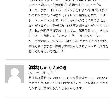
の？？？“心”まで「数値形式」表示出来る～の？？「無
理…？」まず！【モチベ－ション】は日頃の“訓練”ではない
のですか？？たゆみなく【チャレンジ精神と忍耐力…イメ－
ジ・トレ－ニング】で、行くしかないのでは？その様に思え
ますが？最初の「第一印象」が大事と聞きますが～＞＜この
頃…私の判断基準は変わりまして…【第三印象にて、その人
のイメ－ジ判断」を「ノック 3回」でしょうかしら～～
ン！男女の関係…でも？？【3回～♫】ですから“3回！”対人
関係も会いますと…性格が大体分かりますよ～～ネ！其処を
見つめたらよいのでは…？
酒林(しゅりん)ゆき
|
2012 年 1 月 12 日
数値化は重要ですよね！100や10を最大値として、そのいく
つまでたどり着いたかを自覚することで、やり残したことも
分かれば、達成できたことも分かります。