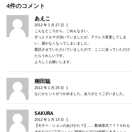
4件のコメント
あえこ
|
2012 年 1 月 27 日
こんなところから、ごめんなさい。
ずっとメルマガ頂いていましたが、アドレス変更してしま
い、届かなくなってしまいました。
愛読させていただいていましたので、ここに送っていただけ
たらうれしいです。
よろしくお願いします。
桐田聡
|
2012 年 1 月 25 日
なにかヒントがつかめました。ありがとうございました。
SAKURA
|
2012 年 1 月 13 日
【モチベ－ションのあげかた？】……数値形式？？？それも
それなりに“フアン～♫～”何故なら“心”は何処にある～～～