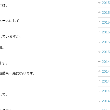
201
には、
。
201
ュースにして、
201
201
していますが、
201
便。
201
201
ます。
201
酸菌も一緒に摂ります。
201
201
して、
201