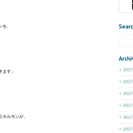
、
Sear
ンを、
、
Archi
201
きます」
201
201
201
うホルモンが、
201
201