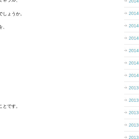
ミネラル、
201
201
でしょうか。
201
を、
201
201
201
201
201
201
ことです。
201
201
201