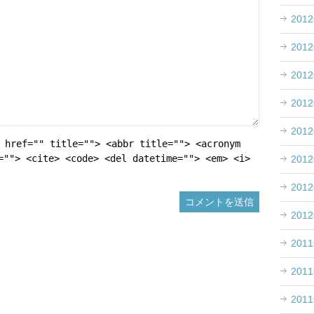
201
201
201
201
201
 href="" title=""> <abbr title=""> <acronym
=""> <cite> <code> <del datetime=""> <em> <i>
201
201
201
201
201
201