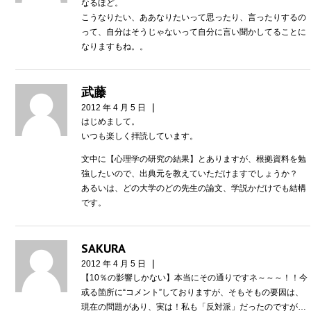
なるほど。
こうなりたい、ああなりたいって思ったり、言ったりするの
って、自分はそうじゃないって自分に言い聞かしてることに
なりますもね。。
武藤
|
2012 年 4 月 5 日
はじめまして。
いつも楽しく拝読しています。
文中に【心理学の研究の結果】とありますが、根拠資料を勉
強したいので、出典元を教えていただけますでしょうか？
あるいは、どの大学のどの先生の論文、学説かだけでも結構
です。
SAKURA
|
2012 年 4 月 5 日
【10％の影響しかない】本当にその通りですネ～～～！！今
或る箇所に“コメント”しておりますが、そもそもの要因は、
現在の問題があり、実は！私も「反対派」だったのですが…