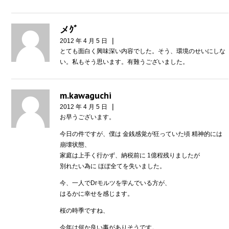
メｸﾞ
|
2012 年 4 月 5 日
とても面白く興味深い内容でした。そう、環境のせいにしな
い。私もそう思います。有難うございました。
m.kawaguchi
|
2012 年 4 月 5 日
お早うございます。
今日の件ですが、僕は 金銭感覚が狂っていた頃 精神的には
崩壊状態、
家庭は上手く行かず、納税前に 1億程残りましたが
別れたい為に ほぼ全てを失いました。
今、一人でDrモルツを学んでいる方が、
はるかに幸せを感じます。
桜の時季ですね、
今年は何か良い事がありそうです。