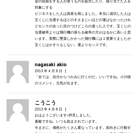
金の採掘をする人が使うものを販売したり、掘り当てた人を
対象にする
ビジネスをした人は資産を残しました。本当に成功した人は
宝くじに当選するほどのすさまじいほどの運はなかったけれ
どセンスの合った目のつけどころの違った人です。宝くじの
当選確率よりは飛行機の落ちる確率の方がはるかに高いと思
います。実際に墜落しかかった飛行機には２度乗りましたが
宝くじはかすりもしない。運よりセンスです。
nagasaki akio
|
2013 年 4 月 8 日
「全ては、自分からつかみに行くのだ」いいですね。小川様
のコメント。元気が出ます。
こうこう
|
2013 年 4 月 8 日
おはようございます♪拝見しました。
素敵ですね。いつも励まされています。
今まさに、偶然がたくさん重なっています。前向きに行動す