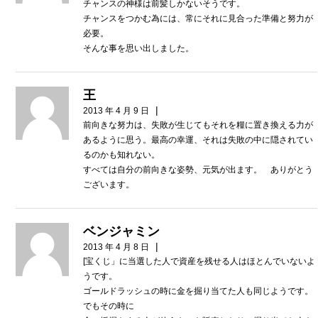
チャンスの神様は前髪しかないそうです。
チャンスをつかむ為には、常にそれに見合った準備と努力が
必要。
そんな事を思い出しました。
王
|
2013 年 4 月 9 日
前向きな努力は、失敗が生じてもそれを糧に置き換える力が
あるように思う。最高の幸運、それは失敗の中に隠されてい
るのかも知れない。
すべては自分の前向きな姿勢、元気が出ます。 ありがとう
ございます。
ベンジャミン
|
2013 年 4 月 8 日
[宝くじ」に当選した人で資産を残せる人はほとんでいないよ
うです。
ゴールドラッシュの時に金を掘り当てた人も同じようです。
でもその時に