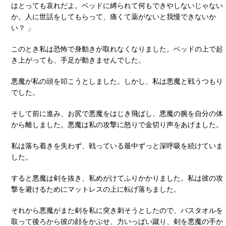
はとっても哀れだよ。ベッドに縛られて何もできやしないじゃない
か。人に世話をしてもらって、痛くて薬がないと我慢できないか
い？ 」
このとき私は恐怖で身動きが取れなくなりました。ベッドの上で起
き上がっても、手足が動きませんでした。
悪魔が私の頭を叩こうとしました。しかし、私は悪魔と戦うつもり
でした。
そして前に進み、お尻で悪魔をはじき飛ばし、悪魔の腕を自分の体
から離しました。悪魔は私の攻撃に怒りで金切り声をあげました。
私は落ち着きを失わず、戦っている最中ずっと深呼吸を続けていま
した。
すると悪魔は剣を抜き、私めがけてふりかかりました。私は彼の攻
撃を避けるためにマットレスの上に転げ落ちました。
それから悪魔がまた剣を私に突き刺そうとしたので、バスタオルを
取って後ろから彼の顔をかぶせ、力いっぱい蹴り、剣を悪魔の手か