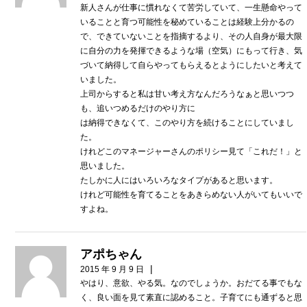
新人さんが仕事に慣れなくて苦労していて、一生懸命やって
いることと育つ可能性を秘めていることは経験上分かるの
で、できていないことを指摘するより、その人自身が最大限
に自分の力を発揮できるような場（空気）にもって行き、気
づいて納得して自らやってもらえるとようにしたいと考えて
いました。
上司からすると私は甘い考え方なんだろうなぁと思いつつ
も、追いつめるだけのやり方に
は納得できなくて、このやり方を続けることにしていまし
た。
けれどこのマネージャーさんのポリシー見て「これだ！」と
思いました。
たしかに人にはいろいろなタイプがあると思います。
けれど可能性を育てることをあきらめない人がいてもいいで
すよね。
アポちゃん
|
2015 年 9 月 9 日
やはり、意欲、やる気。なのでしょうか。おだてる事でもな
く、良い面を見て素直に認めること。子育てにも通ずると思