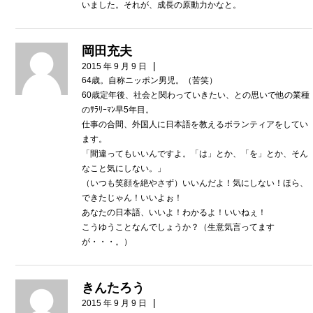
いました。それが、成長の原動力かなと。
岡田充夫
|
2015 年 9 月 9 日
64歳。自称ニッポン男児。（苦笑）
60歳定年後、社会と関わっていきたい、との思いで他の業種
のｻﾗﾘｰﾏﾝ早5年目。
仕事の合間、外国人に日本語を教えるボランティアをしてい
ます。
「間違ってもいいんですよ。「は」とか、「を」とか、そん
なこと気にしない。」
（いつも笑顔を絶やさず）いいんだよ！気にしない！ほら、
できたじゃん！いいよぉ！
あなたの日本語、いいよ！わかるよ！いいねぇ！
こうゆうことなんでしょうか？（生意気言ってます
が・・・。）
きんたろう
|
2015 年 9 月 9 日