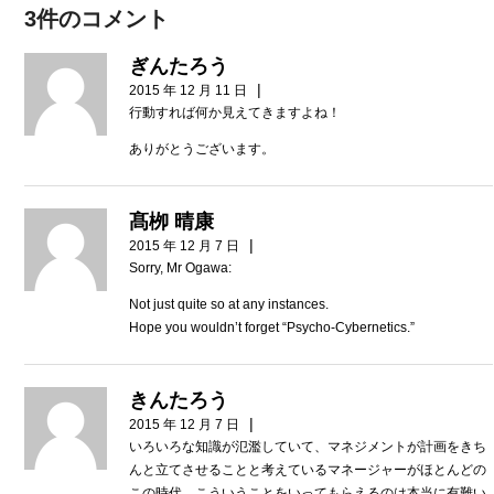
3件のコメント
ぎんたろう
|
2015 年 12 月 11 日
行動すれば何か見えてきますよね！
ありがとうございます。
髙栁 晴康
|
2015 年 12 月 7 日
Sorry, Mr Ogawa:
Not just quite so at any instances.
Hope you wouldn’t forget “Psycho-Cybernetics.”
きんたろう
|
2015 年 12 月 7 日
いろいろな知識が氾濫していて、マネジメントが計画をきち
んと立てさせることと考えているマネージャーがほとんどの
この時代、こういうことをいってもらえるのは本当に有難い