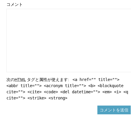
コメント
次の
HTML
タグと属性が使えます:
<a href="" title="">
<abbr title=""> <acronym title=""> <b> <blockquote
cite=""> <cite> <code> <del datetime=""> <em> <i> <q
cite=""> <strike> <strong>