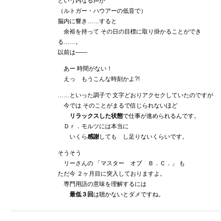
という内なる声が
（ルトガー・ハウアーの低音で）
脳内に響き……すると
余裕を持って その日の目標に取り掛かることができ
る……。
以前は――
あー 時間がない！
えっ もうこんな時刻かよ?!
……といった調子で 文字どおりアクセクしていたのですが
今では そのことがまるで信じられないほど
リラックスした状態
で仕事が進められるんです。
Ｄｒ．モルツには本当に
いくら
感謝
しても し足りないくらいです。
そうそう
リーさんの 「マスター オブ Ｂ．Ｃ．」 も
ただ今 ２ヶ月目に突入しておりますよ。
専門用語の意味を理解するには
最低３回
は聴かないとダメですね。