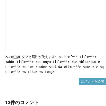
次の
HTML
タグと属性が使えます:
<a href="" title="">
<abbr title=""> <acronym title=""> <b> <blockquote
cite=""> <cite> <code> <del datetime=""> <em> <i> <q
cite=""> <strike> <strong>
13件のコメント