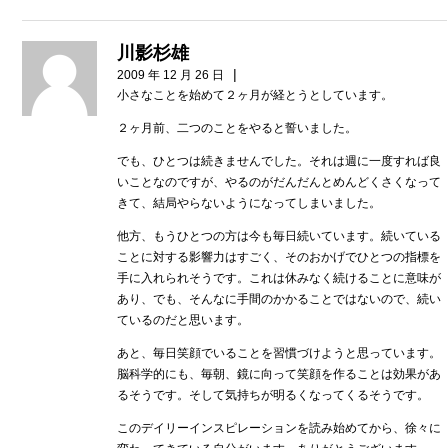
川影杉雄
|
2009 年 12 月 26 日
小さなことを始めて２ヶ月が経とうとしています。
２ヶ月前、二つのことをやると誓いました。
でも、ひとつは続きませんでした。それは週に一度すれば良
いことなのですが、やるのがだんだんとめんどくさくなって
きて、結局やらないようになってしまいました。
他方、もうひとつの方は今も毎日続いています。続いている
ことに対する影響力はすごく、そのおかげでひとつの指標を
手に入れられそうです。これは休みなく続けることに意味が
あり、でも、そんなに手間のかかることではないので、続い
ているのだと思います。
あと、毎日笑顔でいることを習慣づけようと思っています。
脳科学的にも、毎朝、鏡に向って笑顔を作ることは効果があ
るそうです。そして気持ちが明るくなってくるそうです。
このデイリーインスピレーションを読み始めてから、徐々に