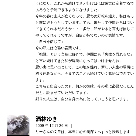
うになり、これから続けてさえ行けばほぼ確実に定着するで
あろうと予測できるようになりました。
今年の春に主人が亡くなって、思わぬ好転を迎え、私はもっ
と前に進もうとしています。でも、果たして仲間たちはつい
てきてくれるだろうか・・・多分、私がやると言えば信じて
やってくれそうですが、自信が持てないのが実情です。
「自分を信じて」
今の私には心強い言葉です。
「挑戦」という言葉は好きで、仲間にも「失敗を恐れるな」
と言い続けてきた私が臆病になってはいけませんね。
思い出は思い出として、この地を離れ、新しい人生の場所に
移り住みながら、今までのことも続けていく覚悟はできてい
ます。
こちらと出会ったのも、何かの御縁。今の私に必要だったん
だと、読ませていただいてます。
残りの人生は、自分自身の為に使っていこうと思います。
酒林ゆき
|
2009 年 12 月 26 日
リーさんの文章は、本当に心の奥深くへすっと浸透します。