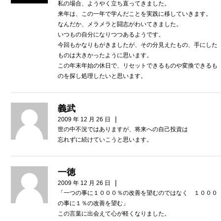
私の場合、ようやく立ち直ってきました。
来年は、この一年で学んだことを実践に移していきます。
なんだか、メラメラと闘志がわいてきました。
いつもの自分になりつつあるようです。
今回もかなりもがきましたが、その分見えたもの、手にした
ものは大きかったように思います。
この年末年始の休日で、リセットできるものや変換できるも
のを探し処理したいと思います。
義武
|
2009 年 12 月 26 日
世の中不況ではありますが、将来への自己投資は
忘れずに続けていこうと思います。
一徳
|
2009 年 12 月 26 日
「一つの事に１０００％の改善を望むのではなく １０００
の事に１％の改善を望む」
この言葉に出会えて心が軽くなりました。