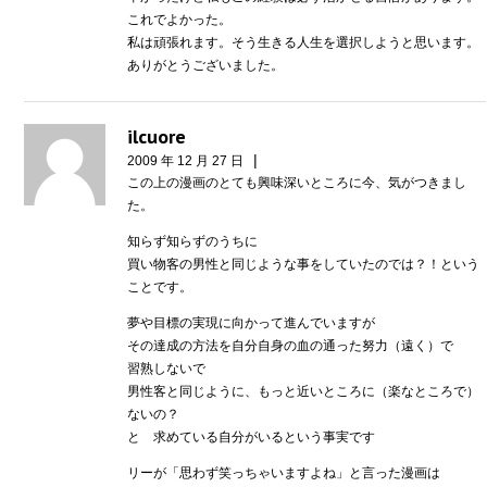
これでよかった。
私は頑張れます。そう生きる人生を選択しようと思います。
ありがとうございました。
ilcuore
|
2009 年 12 月 27 日
この上の漫画のとても興味深いところに今、気がつきまし
た。
知らず知らずのうちに
買い物客の男性と同じような事をしていたのでは？！という
ことです。
夢や目標の実現に向かって進んでいますが
その達成の方法を自分自身の血の通った努力（遠く）で
習熟しないで
男性客と同じように、もっと近いところに（楽なところで）
ないの？
と 求めている自分がいるという事実です
リーが「思わず笑っちゃいますよね」と言った漫画は