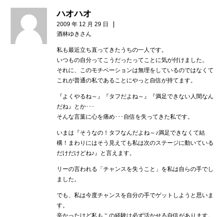
ハオハオ
|
2009 年 12 月 29 日
酒林ゆきさん
私も最近立ち直ってきたうちの一人です。
いつもの自分ってこうだったってことに気が付けました。
それに、このモチベーションは無理をしているのではなくて
これが普通の私であることにやっと自信が持てます。
『よくやるね～』『タフだよね～』『満足できない人間なん
だね』とか･･･
そんな言葉に心を痛め･･･自信を失ってきた私です。
いまは『そうなの！タフなんだよね～♪満足できなくて結
構！まわりにはそう見えても私は次のステージに動いている
だけだけどね♪』と言えます。
リーの言われる「チャンスを失うこと」を私は自らの手でし
ました。
でも、私は今度チャンスを自分の手でゲットしようと思いま
す。
辛かったけど私もこの経験は必ず活かせる自信があります。