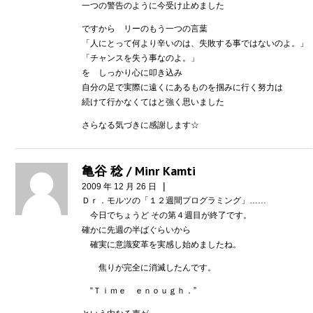
一つの警告のように今受け止めました
ですから リーのもう一つの言葉
「人にとって何より辛いのは、失敗する事ではないのよ。」
「チャンスを失う事なのよ。」
を しっかり心に叩き込み
自分の足で実際に遠くにあるものを掴みに行く努力は
続けて行かなくてはと強く思いました
さらなる気づきに感謝します☆
亀谷 稔 / Minr Kamti
|
2009 年 12 月 26 日
Ｄｒ．モルツの「１２週間プログラミング」……
今日でちょうど その第４週目が終了です。
確かに先週の半ばぐらいから
確実に意識変革を実感し始めましたね。
焦りが完全に消滅したんです。
“Ｔｉｍｅ ｅｎｏｕｇｈ．”