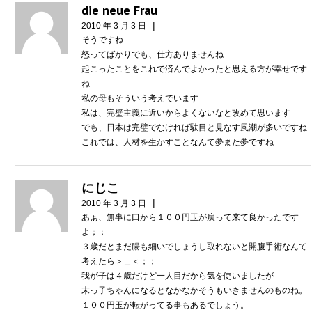
die neue Frau
|
2010 年 3 月 3 日
そうですね
怒ってばかりでも、仕方ありませんね
起こったことをこれで済んでよかったと思える方が幸せです
ね
私の母もそういう考えでいます
私は、完璧主義に近いからよくないなと改めて思います
でも、日本は完璧でなければ駄目と見なす風潮が多いですね
これでは、人材を生かすことなんて夢また夢ですね
にじこ
|
2010 年 3 月 3 日
あぁ、無事に口から１００円玉が戻って来て良かったです
よ；；
３歳だとまだ腸も細いでしょうし取れないと開腹手術なんて
考えたら＞＿＜；；
我が子は４歳だけど一人目だから気を使いましたが
末っ子ちゃんになるとなかなかそうもいきませんのものね。
１００円玉が転がってる事もあるでしょう。