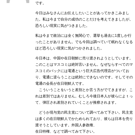
です。
今日はみなさんにお伝えしたいことがあってかきこみまし
た。私は今まで自分の成功のことだけを考えてきましたが。
恐ろしい現実に気がつきました。
私は今まで政治には全く無関心で、選挙も過去に1度しか行
ったことがありません。でも今回は調べていて眠れなくなる
ほど恐ろしい現実に気がつかされました。
今日本は、中国や在日朝鮮に売り渡されようとしています。
このことはマスコミは絶対言いません。なぜならすべてのマ
スコミのバックには電通という巨大広告代理店がついてお
り、電通に逆らうことは絶対にできないのです。そしてその
電通の会長が在日朝鮮人です。
こういうことをいうと差別とか言う方がでてきますが、こ
れは差別ではありません。むしろ今後日本人が彼らによｔっ
て、弾圧され差別されていくことが推察されます。
どうか現与党の民主党について調べてみて下さい。民主党
は多くの在日朝鮮人でかためられており、彼らは日本を売り
渡そうとしています。外国人参政権、
在日特権、などで調べてみて下さい。