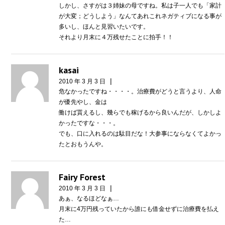
しかし、さすがは３姉妹の母ですね。私は子一人でも「家計
が大変；どうしよう」なんてあれこれネガティブになる事が
多いし、ほんと見習いたいです。
それより月末に４万残せたことに拍手！！
kasai
|
2010 年 3 月 3 日
危なかったですね・・・・。治療費がどうと言うより、人命
が優先やし、金は
働けば貰えるし、幾らでも稼げるから良いんだが、しかしよ
かったですな・・・。
でも、口に入れるのは駄目だな！大参事にならなくてよかっ
たとおもうんや。
Fairy Forest
|
2010 年 3 月 3 日
あぁ、なるほどなぁ…
月末に4万円残っていたから誰にも借金せずに治療費を払え
た…