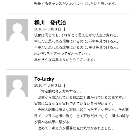
転換するチャンスだと思うようにしたいと思います。
桶川 登代治
|
2010 年 3 月 3 日
現象は同じでも､それをどう思えるかで人生は変わる｡
幸せだと思われる環境にいるのに､不幸を見つける人｡
不幸だと思われる環境にいるのに､幸せを見つける人｡
思い方､考え方一つで変わっていく｡
幸せそうな写真ありがとうございます｡
To-lucky
|
2010 年 3 月 3 日
「肯定的な考え方をする。」
以前から購読している雑誌にも書かれている言葉ですが、
実際にはなかなか実行できていない自分がいます。
今回の記事は身近な家族に起こったアクシデント。その状
況で、プラス思考に働くことで家族だけでなく、周りの皆な
が喜べる結果に繋がる。
改めて、考え方が重要な点に気づかされました。