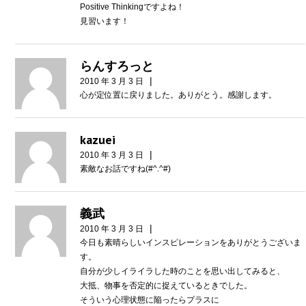
Positive Thinkingですよね！
見習います！
らんすろっと
|
2010 年 3 月 3 日
心が定位置に戻りました。ありがとう。感謝します。
kazuei
|
2010 年 3 月 3 日
素敵なお話ですね(#^.^#)
義武
|
2010 年 3 月 3 日
今日も素晴らしいインスピレーションをありがとうございま
す。
自分が少しイライラした時のことを思い出してみると、
大抵、物事を否定的に捉えているときでした。
そういう心理状態に陥ったらプラスに