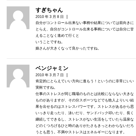
すぎちゃん
|
2010 年 3 月 8 日
自分がコントロール出来ない事柄や結果については前向きに
とらえ、自分がコントロール出来る事柄については自分に甘
えることなく進めて行くと
いうことですね。
娘さんが大きくなって良かったですね。
ベンジャミン
|
2010 年 3 月 7 日
肯定的にとらえていい方向に進もう！というのに非常にいい
実例ですね。
仕事のストレスが同じ職場のものとは比較にならない大きな
ものがありますが、その分スポーツなどでも他人よりいい結
果を出せるのはストレスパワーです。ストレスがあるから思
いっきり走ったり、泳いだり、サンドバック叩いたり、長く
継続してできるし、ストレスがない生活をしていたら温泉な
どのくつろげるひと時のありがたさもきっとわからないだろ
うとも思う。不満やストレスはエネルギーになります。