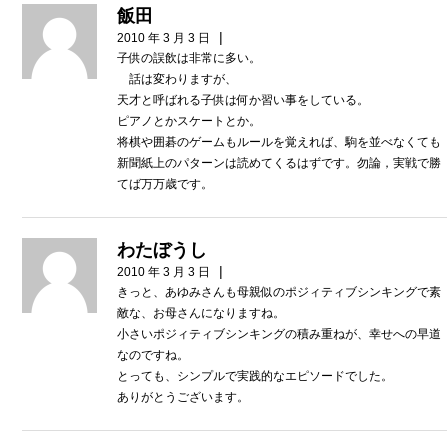
飯田
|
2010 年 3 月 3 日
子供の誤飲は非常に多い。
話は変わりますが、
天才と呼ばれる子供は何か習い事をしている。
ピアノとかスケートとか。
将棋や囲碁のゲームもルールを覚えれば、駒を並べなくても
新聞紙上のパターンは読めてくるはずです。勿論，実戦で勝
てば万万歳です。
わたぼうし
|
2010 年 3 月 3 日
きっと、あゆみさんも母親似のポジィティブシンキングで素
敵な、お母さんになりますね。
小さいポジィティブシンキングの積み重ねが、幸せへの早道
なのですね。
とっても、シンプルで実践的なエピソードでした。
ありがとうございます。