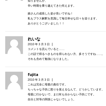
知りませんが、
辛い時期を乗り越えてきた伺えます。
娘さんの成長した姿が良いですね！
私もプラス解釈を意識して毎日幸せな日々を送ります。
ありがとうございました！！
れいな
|
2010 年 3 月 3 日
コメントを読んでいると……
この話で得るべきものを得られない方、多そうですね……。
それも含めて勉強になりました。
fujita
|
2010 年 3 月 3 日
これは完全に母親の責任です。
ちっちゃな子供に怒りを覚えるなんて、どうかしています。
母親に行かないで、まだ何も分からない子供にです。
自分と対等の関係じゃないでしょう。