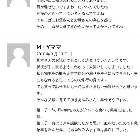
子供が口に物を入れることってありました
目が離せないですよね たいへんでしたね
究極のときって つい考えるんですよね
でもそばにお父さんとお母さんの存在を感じ
その上 命が１番ですから助かってよかったですね
M・Yママ
|
2010 年 3 月 13 日
杉本さんのお話いつも楽しく読ませていただいてます。
状況が手に取るようにわかって大笑いしてしまいました！
私も物事をの取らえ方で自分や周りを幸せにもできるし不幸
にもなれると思ってるので修行の身です♪
でも笑って話せる話も当時はすさまじい光景だったと思いま
す。
そんな父母に育てて頂きあゆみさん、幸せそうですね。
第一子 6ヶ月の赤ちゃんがタバコを食べて救急に走った
母。
第二子 おはじきを誤飲したかと思い（血を吐いたので）救
急車を呼んだ母。（結局飲み込まず血は鼻血）でした。