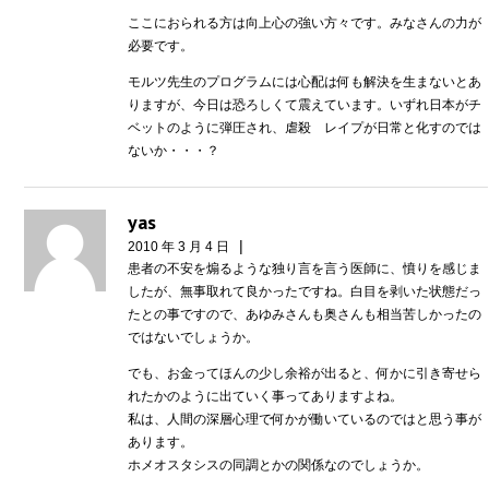
ここにおられる方は向上心の強い方々です。みなさんの力が
必要です。
モルツ先生のプログラムには心配は何も解決を生まないとあ
りますが、今日は恐ろしくて震えています。いずれ日本がチ
ベットのように弾圧され、虐殺 レイプが日常と化すのでは
ないか・・・？
yas
|
2010 年 3 月 4 日
患者の不安を煽るような独り言を言う医師に、憤りを感じま
したが、無事取れて良かったですね。白目を剥いた状態だっ
たとの事ですので、あゆみさんも奥さんも相当苦しかったの
ではないでしょうか。
でも、お金ってほんの少し余裕が出ると、何かに引き寄せら
れたかのように出ていく事ってありますよね。
私は、人間の深層心理で何かが働いているのではと思う事が
あります。
ホメオスタシスの同調とかの関係なのでしょうか。