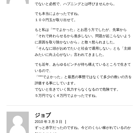
でないと必然で、ハプニングとは呼びませんから。
でも本当によかったですね。
１００円玉が取り出せて。
もと私は「**でよかった」とお思う方でしたが、先輩から
「それで終わらせるから進歩しない。問題が起こらないよう
に原因を取り除かないから」と散々怒られました。
「そんなに頭がおめでたいと社会で通用しない」とも「主婦
みたいに向上心がない」言われてきました。
でも近年、あらゆるピンチが待ち構えているところで生きて
いるので、
「***でよかった」と最悪の事態ではなくて多少の救いの方を
評価する事にしています。
でないと生きていく気力すらなくなるので危険です。
５万円でなく４万円でよかったですね。
ジョブ
|
2010 年 3 月 3 日
ずっと赤字だったのですね。今どのくらい稼がれているのか