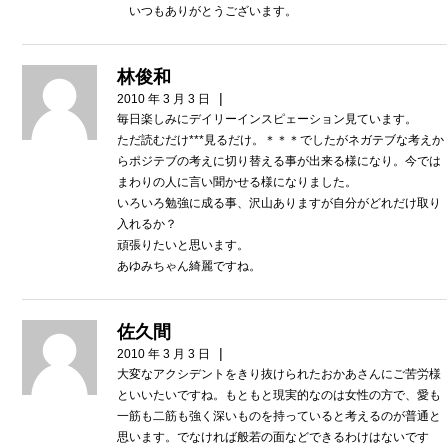
いつもありがとうございます。
林俊和
|
2010 年 3 月 3 日
毎日楽しみにデイリーインスピェーション見ています。
ただ読むだけ***見るだけ。＊＊＊でしたがネガテブな考えか
らポジテブの考えに切り替える事が出来る様になり。今では
まわりの人に言い聞かせる様になりました。
いろいろ勉強に成る事、沢山ありますが自分がどれだけ取り
入れるか？
頑張りたいと思います。
あゆみちゃん綺麗ですね。
佐久間
|
2010 年 3 月 3 日
大変なアクシデントをきり抜けられたおかあさんにご苦労様
といいたいですね。もともと現実的なのは女性の方で、愛も
一筋も二筋も強く深いものを持っていると考えるのが普通と
思います。でなければ般若の面などできるわけはないです