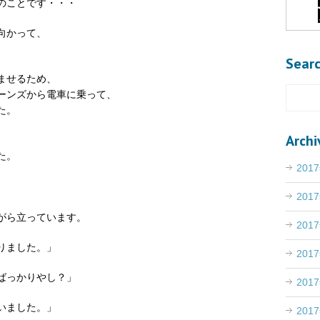
のことです・・・
向かって、
Sear
ませるため、
ーンズから電車に乗って、
た。
Archi
た。
201
201
、
がら立っています。
201
りました。」
201
ばっかりやし？」
201
いました。」
201