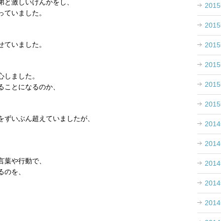
弟と激しいけんかをし、
201
っていました。
201
せていました。
201
201
心しました。
201
ることになるのか、
201
をずいぶん超えていましたが、
201
、
201
言葉や行動で、
201
るのを、
。
201
201
。