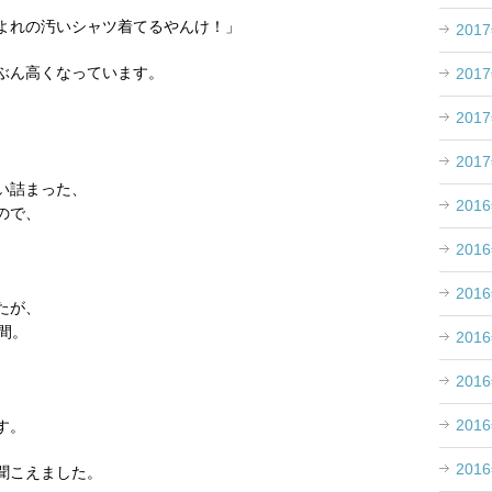
よれの汚いシャツ着てるやんけ！」
201
ぶん高くなっています。
201
201
201
い詰まった、
201
ので、
、
201
201
たが、
間。
201
201
201
す。
201
聞こえました。