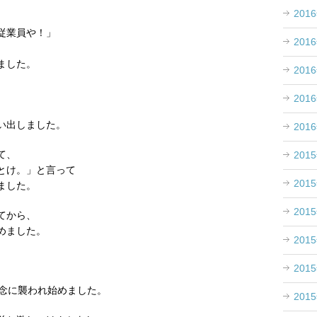
201
従業員や！」
201
ました。
201
201
、
い出しました。
201
て、
201
とけ。」と言って
201
ました。
201
てから、
めました。
201
。
201
の念に襲われ始めました。
201